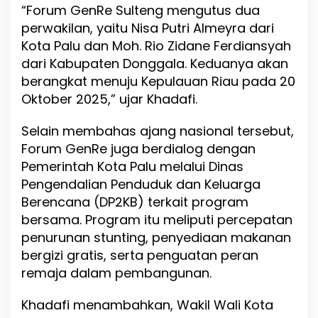
“Forum GenRe Sulteng mengutus dua
g
perwakilan, yaitu Nisa Putri Almeyra dari
a
h
Kota Palu dan Moh. Rio Zidane Ferdiansyah
a
dari Kabupaten Donggala. Keduanya akan
n
berangkat menuju Kepulauan Riau pada 20
S
t
Oktober 2025,” ujar Khadafi.
u
n
Selain membahas ajang nasional tersebut,
t
Forum GenRe juga berdialog dengan
i
n
Pemerintah Kota Palu melalui Dinas
g
Pengendalian Penduduk dan Keluarga
Berencana (DP2KB) terkait program
bersama. Program itu meliputi percepatan
penurunan stunting, penyediaan makanan
bergizi gratis, serta penguatan peran
remaja dalam pembangunan.
Khadafi menambahkan, Wakil Wali Kota