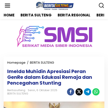
L
e
w
HOME
BERITA SULTENG
BERITA REGIONAL
BERIT
a
t
i
k
e
k
o
n
t
e
n
Homepage
/
BERITA SULTENG
I
m
Imelda Muhidin Apresiasi Peran
e
GenRe dalam Edukasi Remaja dan
l
d
Pencegahan Stunting
a
M
Beritasulteng
Senin, 6 Oktober 2025
BERITA SULTENG
u
h
i