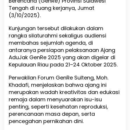
Berencana (GenRe) Provinsi Sulawesi
l
Tengah di ruang kerjanya, Jumat
a
m
(3/10/2025).
E
d
Kunjungan tersebut dilakukan dalam
u
rangka silaturahmi sekaligus audiensi
k
a
membahas sejumlah agenda, di
s
antaranya persiapan pelaksanaan Ajang
i
AduJak GenRe 2025 yang akan digelar di
R
e
Kepulauan Riau pada 21–24 Oktober 2025.
m
a
Perwakilan Forum GenRe Sulteng, Moh.
j
Khadafi, menjelaskan bahwa ajang ini
a
d
merupakan wadah kreativitas dan edukasi
a
remaja dalam menyuarakan isu-isu
n
penting, seperti kesehatan reproduksi,
P
perencanaan masa depan, serta
e
n
pencegahan pernikahan dini.
c
e