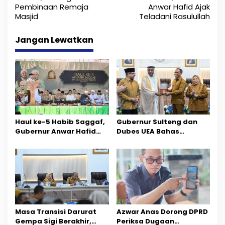
Pembinaan Remaja
Anwar Hafid Ajak
v
Masjid
Teladani Rasulullah
i
Jangan Lewatkan
g
a
s
i
p
Haul ke-5 Habib Saggaf,
Gubernur Sulteng dan
o
Gubernur Anwar Hafid
Dubes UEA Bahas
Ajak Teladani Warisan
Peluang Investasi, Empat
s
Ilmu dan Pendidikan
Sektor Jadi Prioritas
Masa Transisi Darurat
Azwar Anas Dorong DPRD
Gempa Sigi Berakhir,
Periksa Dugaan