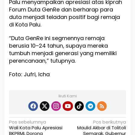
Palu menyampaikan apresiasi atas kiprah
Forum Duta GenRe dan berharap para
duta menjadi teladan positif bagi remaja
di Kota Palu.
“Duta GenRe ini segmennya remaja
berusia 10–24 tahun, supaya mereka
tumbuh menjadi generasi yang memiliki
perencanaan,” tutupnya.
Foto: Jufri, Icha
Ikuti Kami
N
Pos sebelumnya
Pos berikutnya
Wali Kota Palu Apresiasi
Maulid Akbar di Tolitoli
a
BKPRMI, Dorong
Semarak, Gubernur