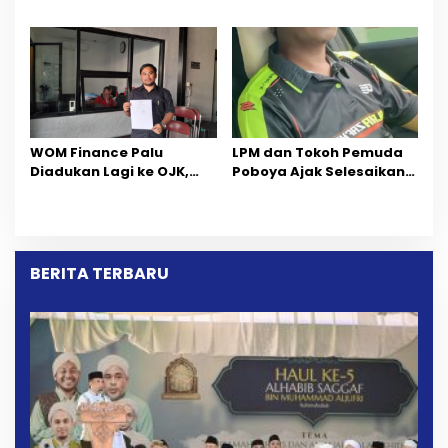
Pemprov Sulteng Fokus
Pelanggaran AMDAL di
Percepatan Pemulihan
Wilayah Tambang PT
CPM
‎WOM Finance Palu
LPM dan Tokoh Pemuda
Diadukan Lagi ke OJK,
Poboya Ajak Selesaikan
Setelah Dugaan
Perselisihan Dua Jurnalis
Pelelangan Kini
Melalui Mediasi Dan
Penarikan Kendaraan
Kekeluargaan
Dipersoalkan ‎
BERITA TERBARU