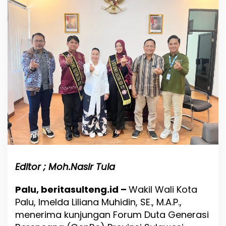
d
i
n
A
p
r
e
s
i
a
s
i
P
e
r
a
n
G
Editor ; Moh.Nasir Tula
e
n
Palu, beritasulteng.id –
Wakil Wali Kota
R
Palu, Imelda Liliana Muhidin, SE., M.A.P.,
e
d
menerima kunjungan Forum Duta Generasi
a