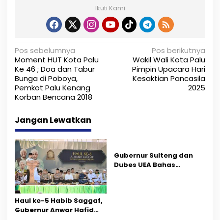
Ikuti Kami
N
Pos sebelumnya
Pos berikutnya
Moment HUT Kota Palu
Wakil Wali Kota Palu
a
Ke 46 ; Doa dan Tabur
Pimpin Upacara Hari
Bunga di Poboya,
Kesaktian Pancasila
v
Pemkot Palu Kenang
2025
i
Korban Bencana 2018
g
Jangan Lewatkan
a
s
Gubernur Sulteng dan
i
Dubes UEA Bahas
Peluang Investasi, Empat
p
Sektor Jadi Prioritas
o
Haul ke-5 Habib Saggaf,
Gubernur Anwar Hafid
s
Ajak Teladani Warisan