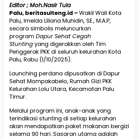
L
Editor ; Moh.Nasir Tula
u
Palu, beritasulteng.id –
Wakil Wali Kota
n
c
Palu, Imelda Liliana Muhidin, SE., M.A.P,
u
secara simbolis meluncurkan
r
program
Dapur Sehat Cegah
k
a
Stunting
yang digerakkan oleh Tim
n
Penggerak PKK di seluruh kelurahan Kota
P
Palu, Rabu (1/10/2025).
r
o
g
Launching perdana dipusatkan di Dapur
r
Sehat Mompakabelo, Rumah Gizi PKK
a
Kelurahan Lolu Utara, Kecamatan Palu
m
D
Timur.
a
p
Melalui program ini, anak-anak yang
u
terindikasi stunting di setiap kelurahan
r
S
akan mendapatkan paket makanan bergizi
e
selama 90 hari. Sasaran utama adalah
h