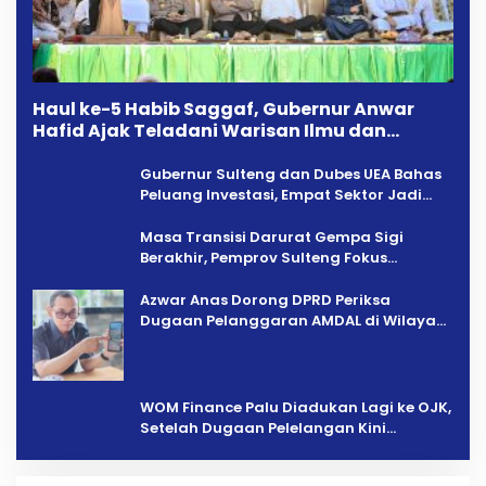
Haul ke-5 Habib Saggaf, Gubernur Anwar
Hafid Ajak Teladani Warisan Ilmu dan
Pendidikan
Gubernur Sulteng dan Dubes UEA Bahas
Peluang Investasi, Empat Sektor Jadi
Prioritas
Masa Transisi Darurat Gempa Sigi
Berakhir, Pemprov Sulteng Fokus
Percepatan Pemulihan
Azwar Anas Dorong DPRD Periksa
Dugaan Pelanggaran AMDAL di Wilayah
Tambang PT CPM
‎WOM Finance Palu Diadukan Lagi ke OJK,
Setelah Dugaan Pelelangan Kini
Penarikan Kendaraan Dipersoalkan ‎