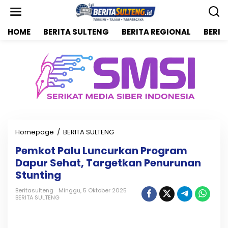
L
e
w
HOME
BERITA SULTENG
BERITA REGIONAL
BERIT
a
t
i
k
e
k
o
n
t
e
n
Homepage
/
BERITA SULTENG
P
e
Pemkot Palu Luncurkan Program
m
Dapur Sehat, Targetkan Penurunan
k
o
Stunting
t
P
Beritasulteng
Minggu, 5 Oktober 2025
BERITA SULTENG
a
l
u