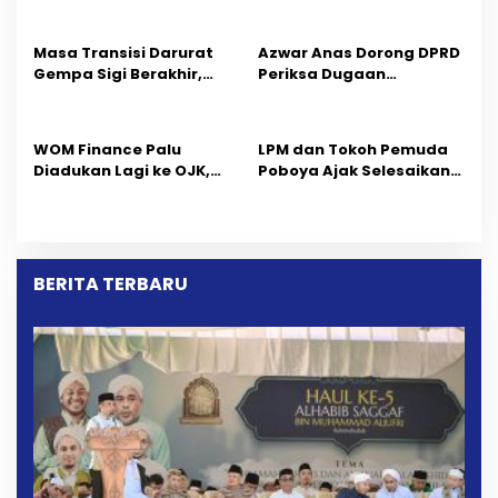
Ilmu dan Pendidikan
Masa Transisi Darurat
Azwar Anas Dorong DPRD
Gempa Sigi Berakhir,
Periksa Dugaan
Pemprov Sulteng Fokus
Pelanggaran AMDAL di
Percepatan Pemulihan
Wilayah Tambang PT
CPM
‎WOM Finance Palu
LPM dan Tokoh Pemuda
Diadukan Lagi ke OJK,
Poboya Ajak Selesaikan
Setelah Dugaan
Perselisihan Dua Jurnalis
Pelelangan Kini
Melalui Mediasi Dan
Penarikan Kendaraan
Kekeluargaan
Dipersoalkan ‎
BERITA TERBARU