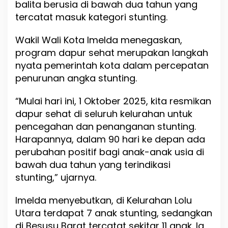
balita berusia di bawah dua tahun yang
a
t
tercatat masuk kategori stunting.
,
T
Wakil Wali Kota Imelda menegaskan,
a
program dapur sehat merupakan langkah
r
g
nyata pemerintah kota dalam percepatan
e
penurunan angka stunting.
t
k
“Mulai hari ini, 1 Oktober 2025, kita resmikan
a
n
dapur sehat di seluruh kelurahan untuk
P
pencegahan dan penanganan stunting.
e
Harapannya, dalam 90 hari ke depan ada
n
u
perubahan positif bagi anak-anak usia di
r
bawah dua tahun yang terindikasi
u
stunting,” ujarnya.
n
a
n
Imelda menyebutkan, di Kelurahan Lolu
S
Utara terdapat 7 anak stunting, sedangkan
t
di Besusu Barat tercatat sekitar 11 anak. Ia
u