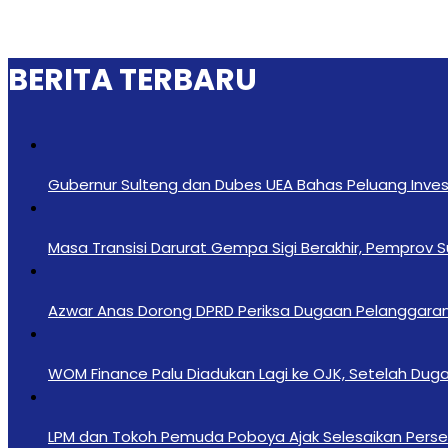
BERITA TERBARU
Gubernur Sulteng dan Dubes UEA Bahas Peluang Investa
Masa Transisi Darurat Gempa Sigi Berakhir, Pemprov 
Azwar Anas Dorong DPRD Periksa Dugaan Pelanggara
‎WOM Finance Palu Diadukan Lagi ke OJK, Setelah Duga
LPM dan Tokoh Pemuda Poboya Ajak Selesaikan Perseli