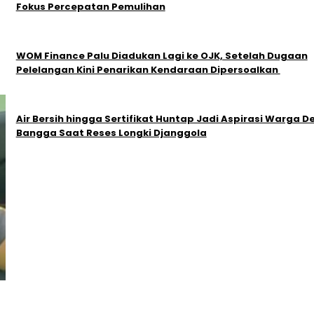
Fokus Percepatan Pemulihan
‎WOM Finance Palu Diadukan Lagi ke OJK, Setelah Dugaan
Pelelangan Kini Penarikan Kendaraan Dipersoalkan ‎
Air Bersih hingga Sertifikat Huntap Jadi Aspirasi Warga D
Bangga Saat Reses Longki Djanggola