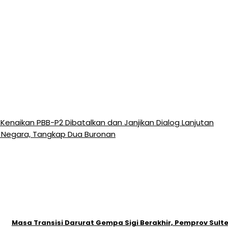
 Kenaikan PBB-P2 Dibatalkan dan Janjikan Dialog Lanjutan
g Negara, Tangkap Dua Buronan
Masa Transisi Darurat Gempa Sigi Berakhir, Pemprov Sult