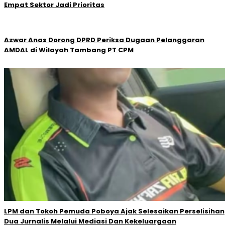
Empat Sektor Jadi Prioritas
Azwar Anas Dorong DPRD Periksa Dugaan Pelanggaran
AMDAL di Wilayah Tambang PT CPM
LPM dan Tokoh Pemuda Poboya Ajak Selesaikan Perselisihan
Dua Jurnalis Melalui Mediasi Dan Kekeluargaan