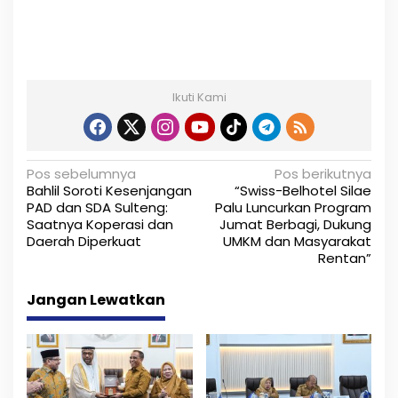
Ikuti Kami
N
Pos sebelumnya
Pos berikutnya
Bahlil Soroti Kesenjangan
“Swiss-Belhotel Silae
a
PAD dan SDA Sulteng:
Palu Luncurkan Program
Saatnya Koperasi dan
Jumat Berbagi, Dukung
v
Daerah Diperkuat
UMKM dan Masyarakat
i
Rentan”
g
Jangan Lewatkan
a
s
i