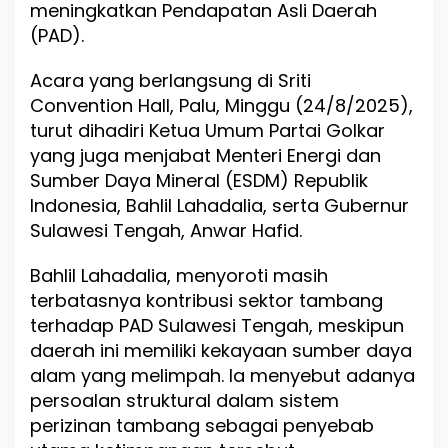
meningkatkan Pendapatan Asli Daerah
t
a
(PAD).
s
k
Acara yang berlangsung di Sriti
a
Convention Hall, Palu, Minggu (24/8/2025),
n
U
turut dihadiri Ketua Umum Partai Golkar
M
yang juga menjabat Menteri Energi dan
K
Sumber Daya Mineral (ESDM) Republik
M
d
Indonesia, Bahlil Lahadalia, serta Gubernur
a
Sulawesi Tengah, Anwar Hafid.
n
B
Bahlil Lahadalia, menyoroti masih
U
M
terbatasnya kontribusi sektor tambang
D
terhadap PAD Sulawesi Tengah, meskipun
D
daerah ini memiliki kekayaan sumber daya
a
p
alam yang melimpah. Ia menyebut adanya
a
persoalan struktural dalam sistem
t
perizinan tambang sebagai penyebab
k
a