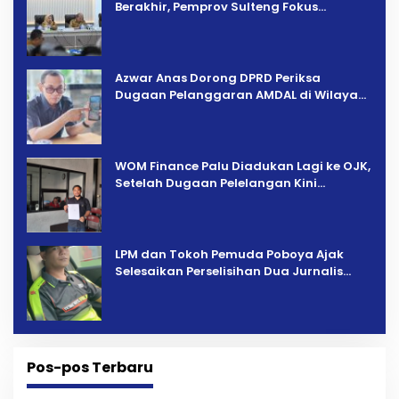
Berakhir, Pemprov Sulteng Fokus
Percepatan Pemulihan
Azwar Anas Dorong DPRD Periksa
Dugaan Pelanggaran AMDAL di Wilayah
Tambang PT CPM
‎WOM Finance Palu Diadukan Lagi ke OJK,
Setelah Dugaan Pelelangan Kini
Penarikan Kendaraan Dipersoalkan ‎
LPM dan Tokoh Pemuda Poboya Ajak
Selesaikan Perselisihan Dua Jurnalis
Melalui Mediasi Dan Kekeluargaan
Pos-pos Terbaru