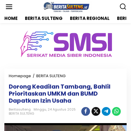
L
e
w
HOME
BERITA SULTENG
BERITA REGIONAL
BERIT
a
t
i
k
e
k
o
n
t
e
n
Homepage
/
BERITA SULTENG
D
o
Dorong Keadilan Tambang, Bahlil
r
Prioritaskan UMKM dan BUMD
o
n
Dapatkan Izin Usaha
g
K
Beritasulteng
Minggu, 24 Agustus 2025
BERITA SULTENG
e
a
d