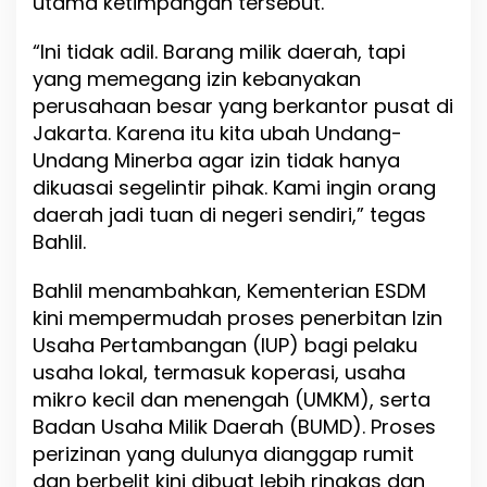
utama ketimpangan tersebut.
n
I
“Ini tidak adil. Barang milik daerah, tapi
z
yang memegang izin kebanyakan
i
n
perusahaan besar yang berkantor pusat di
U
Jakarta. Karena itu kita ubah Undang-
s
Undang Minerba agar izin tidak hanya
a
dikuasai segelintir pihak. Kami ingin orang
h
a
daerah jadi tuan di negeri sendiri,” tegas
Bahlil.
Bahlil menambahkan, Kementerian ESDM
kini mempermudah proses penerbitan Izin
Usaha Pertambangan (IUP) bagi pelaku
usaha lokal, termasuk koperasi, usaha
mikro kecil dan menengah (UMKM), serta
Badan Usaha Milik Daerah (BUMD). Proses
perizinan yang dulunya dianggap rumit
dan berbelit kini dibuat lebih ringkas dan