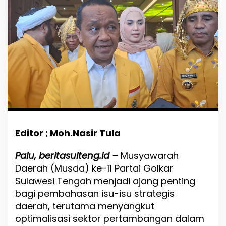
i
l
a
n
T
a
m
b
a
n
g
,
B
a
Editor ; Moh.Nasir Tula
h
l
Palu, beritasulteng.id –
Musyawarah
i
l
Daerah (Musda) ke-11 Partai Golkar
P
Sulawesi Tengah menjadi ajang penting
r
bagi pembahasan isu-isu strategis
i
o
daerah, terutama menyangkut
r
optimalisasi sektor pertambangan dalam
i