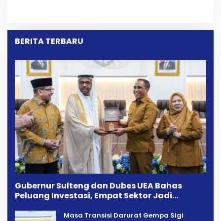
Perselisihan Dua Jurnalis
Aspirasi Warga Desa
Melalui Mediasi Dan
Bangga Saat Reses
Kekeluargaan
Longki Djanggola
BERITA TERBARU
Gubernur Sulteng dan Dubes UEA Bahas
Peluang Investasi, Empat Sektor Jadi
Prioritas
Masa Transisi Darurat Gempa Sigi