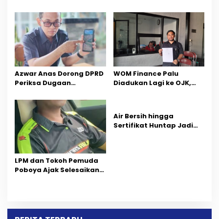
s
Peluang Investasi, Empat
Pemprov Sulteng Fokus
Sektor Jadi Prioritas
Percepatan Pemulihan
Azwar Anas Dorong DPRD
‎WOM Finance Palu
Periksa Dugaan
Diadukan Lagi ke OJK,
Pelanggaran AMDAL di
Setelah Dugaan
Wilayah Tambang PT
Pelelangan Kini
CPM
Penarikan Kendaraan
Air Bersih hingga
Dipersoalkan ‎
Sertifikat Huntap Jadi
Aspirasi Warga Desa
Bangga Saat Reses
Longki Djanggola
LPM dan Tokoh Pemuda
Poboya Ajak Selesaikan
Perselisihan Dua Jurnalis
Melalui Mediasi Dan
Kekeluargaan