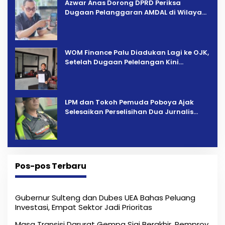
Azwar Anas Dorong DPRD Periksa
Dugaan Pelanggaran AMDAL di Wilayah
Tambang PT CPM
‎WOM Finance Palu Diadukan Lagi ke OJK,
Setelah Dugaan Pelelangan Kini
Penarikan Kendaraan Dipersoalkan ‎
LPM dan Tokoh Pemuda Poboya Ajak
Selesaikan Perselisihan Dua Jurnalis
Melalui Mediasi Dan Kekeluargaan
Pos-pos Terbaru
Gubernur Sulteng dan Dubes UEA Bahas Peluang
Investasi, Empat Sektor Jadi Prioritas
Masa Transisi Darurat Gempa Sigi Berakhir, Pemprov