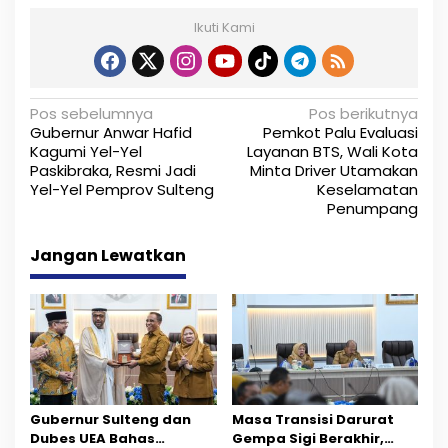
Ikuti Kami
N
Pos sebelumnya
Pos berikutnya
Gubernur Anwar Hafid
Pemkot Palu Evaluasi
a
Kagumi Yel-Yel
Layanan BTS, Wali Kota
Paskibraka, Resmi Jadi
Minta Driver Utamakan
v
Yel-Yel Pemprov Sulteng
Keselamatan
i
Penumpang
g
Jangan Lewatkan
a
s
i
p
o
Gubernur Sulteng dan
Masa Transisi Darurat
Dubes UEA Bahas
Gempa Sigi Berakhir,