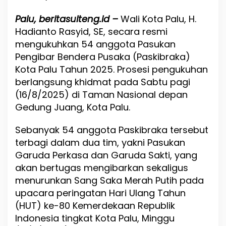
l
u
Palu, beritasulteng.id –
Wali Kota Palu, H.
K
u
Hadianto Rasyid, SE, secara resmi
k
mengukuhkan 54 anggota Pasukan
u
Pengibar Bendera Pusaka (Paskibraka)
h
Kota Palu Tahun 2025. Prosesi pengukuhan
k
a
berlangsung khidmat pada Sabtu pagi
n
(16/8/2025) di Taman Nasional depan
5
Gedung Juang, Kota Palu.
4
A
n
Sebanyak 54 anggota Paskibraka tersebut
g
terbagi dalam dua tim, yakni Pasukan
g
Garuda Perkasa dan Garuda Sakti, yang
o
t
akan bertugas mengibarkan sekaligus
a
menurunkan Sang Saka Merah Putih pada
P
upacara peringatan Hari Ulang Tahun
a
s
(HUT) ke-80 Kemerdekaan Republik
k
Indonesia tingkat Kota Palu, Minggu
i