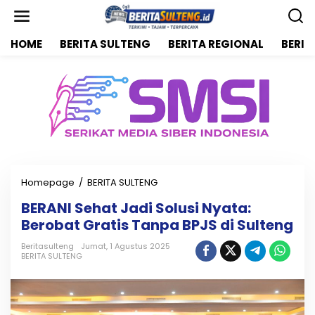
L
e
w
HOME
BERITA SULTENG
BERITA REGIONAL
BERIT
a
t
i
k
e
k
o
n
t
e
n
Homepage
/
BERITA SULTENG
B
E
BERANI Sehat Jadi Solusi Nyata:
R
Berobat Gratis Tanpa BPJS di Sulteng
A
N
Beritasulteng
Jumat, 1 Agustus 2025
I
BERITA SULTENG
S
e
h
a