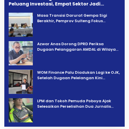
Peluang Investasi, Empat Sektor Jadi
Prioritas
Masa Transisi Darurat Gempa Sigi
Berakhir, Pemprov Sulteng Fokus
Percepatan Pemulihan
Azwar Anas Dorong DPRD Periksa
Dugaan Pelanggaran AMDAL di Wilayah
Tambang PT CPM
‎WOM Finance Palu Diadukan Lagi ke OJK,
Setelah Dugaan Pelelangan Kini
Penarikan Kendaraan Dipersoalkan ‎
LPM dan Tokoh Pemuda Poboya Ajak
Selesaikan Perselisihan Dua Jurnalis
Melalui Mediasi Dan Kekeluargaan