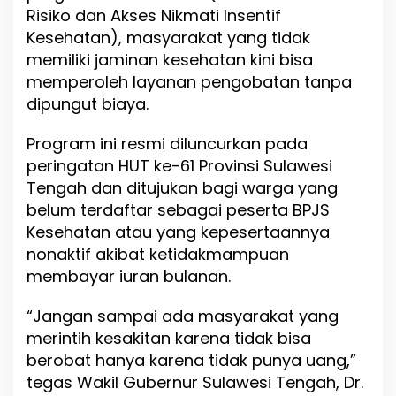
G
Risiko dan Akses Nikmati Insentif
r
Kesehatan), masyarakat yang tidak
a
memiliki jaminan kesehatan kini bisa
t
i
memperoleh layanan pengobatan tanpa
s
dipungut biaya.
T
a
Program ini resmi diluncurkan pada
n
p
peringatan HUT ke-61 Provinsi Sulawesi
a
Tengah dan ditujukan bagi warga yang
B
belum terdaftar sebagai peserta BPJS
P
J
Kesehatan atau yang kepesertaannya
S
nonaktif akibat ketidakmampuan
d
membayar iuran bulanan.
i
S
u
“Jangan sampai ada masyarakat yang
l
merintih kesakitan karena tidak bisa
t
berobat hanya karena tidak punya uang,”
e
n
tegas Wakil Gubernur Sulawesi Tengah, Dr.
g