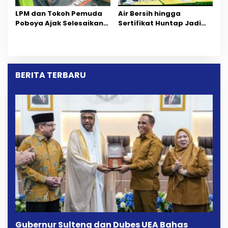
LPM dan Tokoh Pemuda
Air Bersih hingga
Poboya Ajak Selesaikan
Sertifikat Huntap Jadi
Perselisihan Dua Jurnalis
Aspirasi Warga Desa
Melalui Mediasi Dan
Bangga Saat Reses
Kekeluargaan
Longki Djanggola
BERITA TERBARU
Gubernur Sulteng dan Dubes UEA Bahas