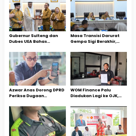
s
i
p
o
Gubernur Sulteng dan
Masa Transisi Darurat
Dubes UEA Bahas
Gempa Sigi Berakhir,
s
Peluang Investasi, Empat
Pemprov Sulteng Fokus
Sektor Jadi Prioritas
Percepatan Pemulihan
Azwar Anas Dorong DPRD
‎WOM Finance Palu
Periksa Dugaan
Diadukan Lagi ke OJK,
Pelanggaran AMDAL di
Setelah Dugaan
Wilayah Tambang PT
Pelelangan Kini
CPM
Penarikan Kendaraan
Dipersoalkan ‎