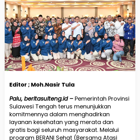
t
J
a
d
i
S
o
l
u
s
i
N
y
a
t
Editor ; Moh.Nasir Tula
a
:
Palu, beritasulteng.id –
Pemerintah Provinsi
B
Sulawesi Tengah terus menunjukkan
e
r
komitmennya dalam menghadirkan
o
layanan kesehatan yang merata dan
b
gratis bagi seluruh masyarakat. Melalui
a
program BERANI Sehat (Bersama Atasi
t