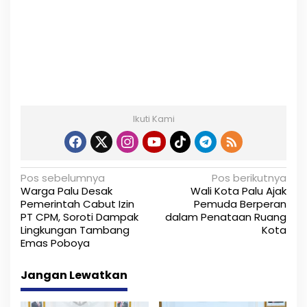
Ikuti Kami
N
Pos sebelumnya
Pos berikutnya
Warga Palu Desak
Wali Kota Palu Ajak
a
Pemerintah Cabut Izin
Pemuda Berperan
PT CPM, Soroti Dampak
dalam Penataan Ruang
v
Lingkungan Tambang
Kota
i
Emas Poboya
g
Jangan Lewatkan
a