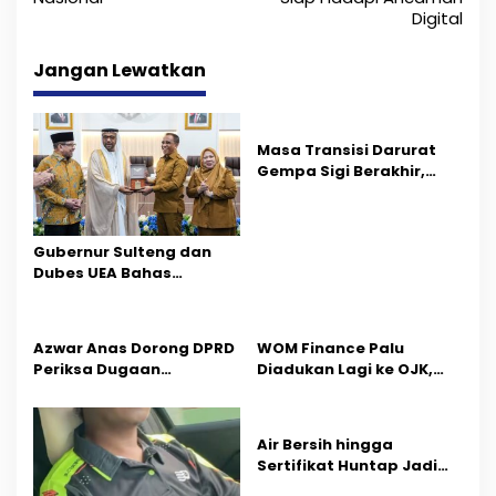
i
Digital
g
Jangan Lewatkan
a
s
Masa Transisi Darurat
i
Gempa Sigi Berakhir,
Pemprov Sulteng Fokus
p
Percepatan Pemulihan
o
Gubernur Sulteng dan
Dubes UEA Bahas
s
Peluang Investasi, Empat
Sektor Jadi Prioritas
Azwar Anas Dorong DPRD
‎WOM Finance Palu
Periksa Dugaan
Diadukan Lagi ke OJK,
Pelanggaran AMDAL di
Setelah Dugaan
Wilayah Tambang PT
Pelelangan Kini
CPM
Penarikan Kendaraan
Air Bersih hingga
Dipersoalkan ‎
Sertifikat Huntap Jadi
Aspirasi Warga Desa