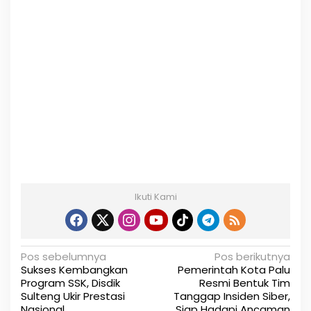
Ikuti Kami
N
Pos sebelumnya
Pos berikutnya
Sukses Kembangkan
Pemerintah Kota Palu
a
Program SSK, Disdik
Resmi Bentuk Tim
Sulteng Ukir Prestasi
Tanggap Insiden Siber,
v
Nasional
Siap Hadapi Ancaman