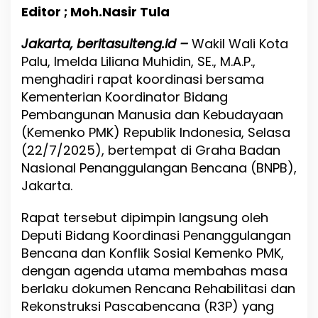
K
Editor ; Moh.Nasir Tula
e
d
Jakarta, beritasulteng.id –
a
Wakil Wali Kota
l
Palu, Imelda Liliana Muhidin, SE., M.A.P.,
u
menghadiri rapat koordinasi bersama
w
Kementerian Koordinator Bidang
a
r
Pembangunan Manusia dan Kebudayaan
s
(Kemenko PMK) Republik Indonesia, Selasa
a
(22/7/2025), bertempat di Graha Badan
,
P
Nasional Penanggulangan Bencana (BNPB),
e
Jakarta.
m
k
Rapat tersebut dipimpin langsung oleh
o
t
Deputi Bidang Koordinasi Penanggulangan
P
Bencana dan Konflik Sosial Kemenko PMK,
a
dengan agenda utama membahas masa
l
u
berlaku dokumen Rencana Rehabilitasi dan
D
Rekonstruksi Pascabencana (R3P) yang
o