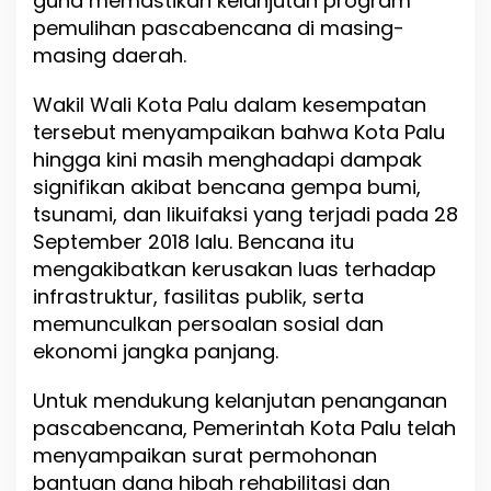
guna memastikan kelanjutan program
a
pemulihan pascabencana di masing-
s
masing daerah.
c
a
Wakil Wali Kota Palu dalam kesempatan
b
e
tersebut menyampaikan bahwa Kota Palu
n
hingga kini masih menghadapi dampak
c
signifikan akibat bencana gempa bumi,
a
n
tsunami, dan likuifaksi yang terjadi pada 28
a
September 2018 lalu. Bencana itu
mengakibatkan kerusakan luas terhadap
infrastruktur, fasilitas publik, serta
memunculkan persoalan sosial dan
ekonomi jangka panjang.
Untuk mendukung kelanjutan penanganan
pascabencana, Pemerintah Kota Palu telah
menyampaikan surat permohonan
bantuan dana hibah rehabilitasi dan