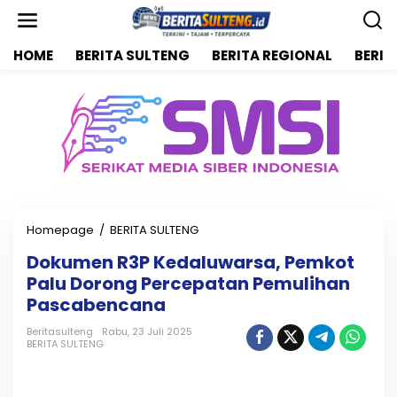
L
e
w
HOME
BERITA SULTENG
BERITA REGIONAL
BERIT
a
t
i
k
e
k
o
n
t
e
n
Homepage
/
BERITA SULTENG
D
o
Dokumen R3P Kedaluwarsa, Pemkot
k
Palu Dorong Percepatan Pemulihan
u
m
Pascabencana
e
n
Beritasulteng
Rabu, 23 Juli 2025
BERITA SULTENG
R
3
P