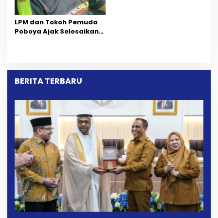
Bangga Saat Reses
Longki Djanggola
LPM dan Tokoh Pemuda
Poboya Ajak Selesaikan
Perselisihan Dua Jurnalis
Melalui Mediasi Dan
Kekeluargaan
BERITA TERBARU