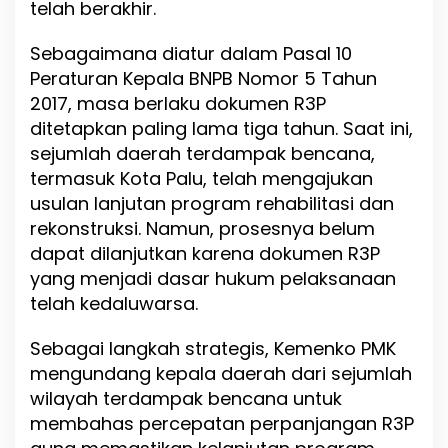
telah berakhir.
r
o
n
Sebagaimana diatur dalam Pasal 10
g
Peraturan Kepala BNPB Nomor 5 Tahun
P
2017, masa berlaku dokumen R3P
e
r
ditetapkan paling lama tiga tahun. Saat ini,
c
sejumlah daerah terdampak bencana,
e
termasuk Kota Palu, telah mengajukan
p
a
usulan lanjutan program rehabilitasi dan
t
rekonstruksi. Namun, prosesnya belum
a
dapat dilanjutkan karena dokumen R3P
n
yang menjadi dasar hukum pelaksanaan
P
e
telah kedaluwarsa.
m
u
Sebagai langkah strategis, Kemenko PMK
l
mengundang kepala daerah dari sejumlah
i
h
wilayah terdampak bencana untuk
a
membahas percepatan perpanjangan R3P
n
P