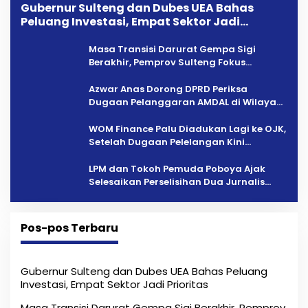
Gubernur Sulteng dan Dubes UEA Bahas
Peluang Investasi, Empat Sektor Jadi
Prioritas
Masa Transisi Darurat Gempa Sigi
Berakhir, Pemprov Sulteng Fokus
Percepatan Pemulihan
Azwar Anas Dorong DPRD Periksa
Dugaan Pelanggaran AMDAL di Wilayah
Tambang PT CPM
‎WOM Finance Palu Diadukan Lagi ke OJK,
Setelah Dugaan Pelelangan Kini
Penarikan Kendaraan Dipersoalkan ‎
LPM dan Tokoh Pemuda Poboya Ajak
Selesaikan Perselisihan Dua Jurnalis
Melalui Mediasi Dan Kekeluargaan
Pos-pos Terbaru
Gubernur Sulteng dan Dubes UEA Bahas Peluang
Investasi, Empat Sektor Jadi Prioritas
Masa Transisi Darurat Gempa Sigi Berakhir, Pemprov