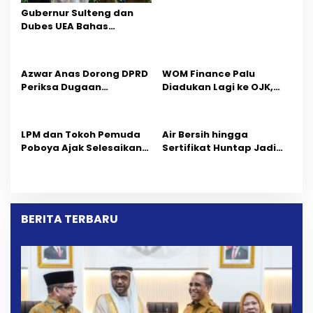
p
Gubernur Sulteng dan
o
Dubes UEA Bahas
Peluang Investasi, Empat
s
Sektor Jadi Prioritas
Azwar Anas Dorong DPRD
‎WOM Finance Palu
Periksa Dugaan
Diadukan Lagi ke OJK,
Pelanggaran AMDAL di
Setelah Dugaan
Wilayah Tambang PT
Pelelangan Kini
CPM
Penarikan Kendaraan
LPM dan Tokoh Pemuda
Air Bersih hingga
Dipersoalkan ‎
Poboya Ajak Selesaikan
Sertifikat Huntap Jadi
Perselisihan Dua Jurnalis
Aspirasi Warga Desa
Melalui Mediasi Dan
Bangga Saat Reses
Kekeluargaan
Longki Djanggola
BERITA TERBARU