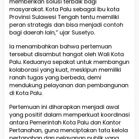
memberikan solusi terbaik bagi
u
masyarakat. Kota Palu sebagai ibu kota
t
K
Provinsi Sulawesi Tengah tentu memiliki
e
peran strategis dan bisa menjadi contoh
p
bagi daerah lain,” ujar Susetyo.
a
l
a
Ia menambahkan bahwa pertemuan
K
tersebut disambut hangat oleh Wali Kota
a
Palu. Keduanya sepakat untuk membangun
n
t
kolaborasi yang kuat, meskipun memiliki
o
ranah tugas yang berbeda, demi
r
mendukung pelayanan dan pembangunan
P
e
di Kota Palu.
r
t
Pertemuan ini diharapkan menjadi awal
a
yang positif dalam memperkuat koordinasi
n
a
antara Pemerintah Kota Palu dan Kantor
h
Pertanahan, guna menciptakan tata kelola
a
pertanahan dan pelayanan publik yang
n