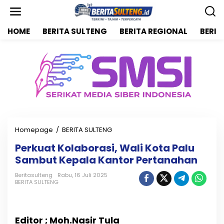
L
e
w
HOME
BERITA SULTENG
BERITA REGIONAL
BERIT
a
t
i
k
e
k
o
n
t
e
n
Homepage
/
BERITA SULTENG
P
e
Perkuat Kolaborasi, Wali Kota Palu
r
Sambut Kepala Kantor Pertanahan
k
u
Beritasulteng
Rabu, 16 Juli 2025
a
BERITA SULTENG
t
K
o
l
Editor ; Moh.Nasir Tula