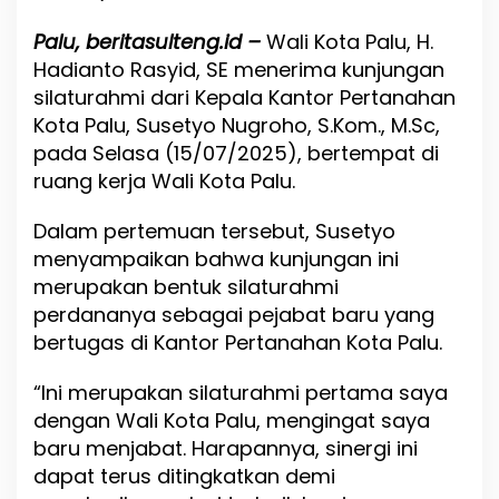
a
b
Palu, beritasulteng.id –
Wali Kota Palu, H.
o
r
Hadianto Rasyid, SE menerima kunjungan
a
silaturahmi dari Kepala Kantor Pertanahan
s
Kota Palu, Susetyo Nugroho, S.Kom., M.Sc,
i
pada Selasa (15/07/2025), bertempat di
,
W
ruang kerja Wali Kota Palu.
a
l
Dalam pertemuan tersebut, Susetyo
i
menyampaikan bahwa kunjungan ini
K
o
merupakan bentuk silaturahmi
t
perdananya sebagai pejabat baru yang
a
bertugas di Kantor Pertanahan Kota Palu.
P
a
l
“Ini merupakan silaturahmi pertama saya
u
dengan Wali Kota Palu, mengingat saya
S
baru menjabat. Harapannya, sinergi ini
a
m
dapat terus ditingkatkan demi
b