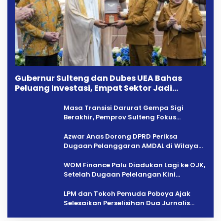
Gubernur Sulteng dan Dubes UEA Bahas
Peluang Investasi, Empat Sektor Jadi
Prioritas
Masa Transisi Darurat Gempa Sigi
Berakhir, Pemprov Sulteng Fokus
Percepatan Pemulihan
Azwar Anas Dorong DPRD Periksa
Dugaan Pelanggaran AMDAL di Wilayah
Tambang PT CPM
‎WOM Finance Palu Diadukan Lagi ke OJK,
Setelah Dugaan Pelelangan Kini
Penarikan Kendaraan Dipersoalkan ‎
LPM dan Tokoh Pemuda Poboya Ajak
Selesaikan Perselisihan Dua Jurnalis
Melalui Mediasi Dan Kekeluargaan