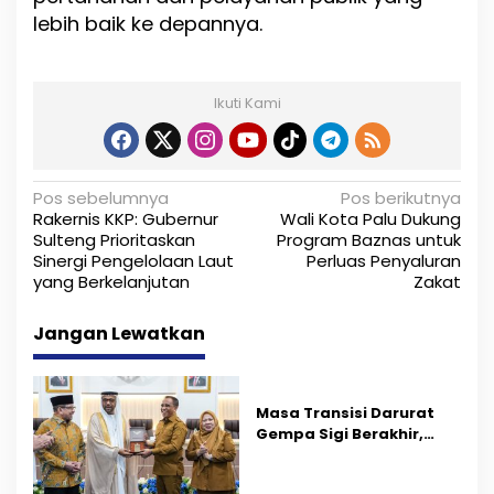
lebih baik ke depannya.
Ikuti Kami
N
Pos sebelumnya
Pos berikutnya
Rakernis KKP: Gubernur
Wali Kota Palu Dukung
a
Sulteng Prioritaskan
Program Baznas untuk
Sinergi Pengelolaan Laut
Perluas Penyaluran
v
yang Berkelanjutan
Zakat
i
Jangan Lewatkan
g
a
s
Masa Transisi Darurat
Gempa Sigi Berakhir,
i
Pemprov Sulteng Fokus
Percepatan Pemulihan