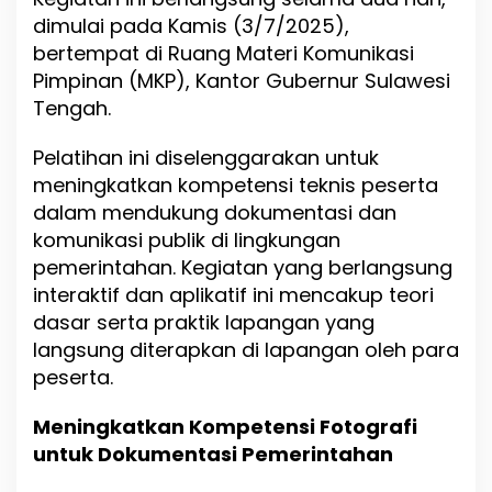
S
dimulai pada Kamis (3/7/2025),
u
bertempat di Ruang Materi Komunikasi
l
t
Pimpinan (MKP), Kantor Gubernur Sulawesi
e
Tengah.
n
g
Pelatihan ini diselenggarakan untuk
A
d
meningkatkan kompetensi teknis peserta
a
dalam mendukung dokumentasi dan
k
komunikasi publik di lingkungan
a
n
pemerintahan. Kegiatan yang berlangsung
P
interaktif dan aplikatif ini mencakup teori
e
dasar serta praktik lapangan yang
l
a
langsung diterapkan di lapangan oleh para
t
peserta.
i
h
Meningkatkan Kompetensi Fotografi
a
n
untuk Dokumentasi Pemerintahan
F
o