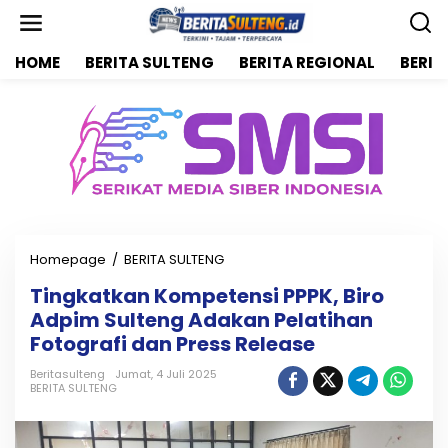
L
e
w
HOME
BERITA SULTENG
BERITA REGIONAL
BERIT
a
t
i
k
e
k
o
n
t
e
n
Homepage
/
BERITA SULTENG
T
i
Tingkatkan Kompetensi PPPK, Biro
n
Adpim Sulteng Adakan Pelatihan
g
k
Fotografi dan Press Release
a
t
Beritasulteng
Jumat, 4 Juli 2025
BERITA SULTENG
k
a
n