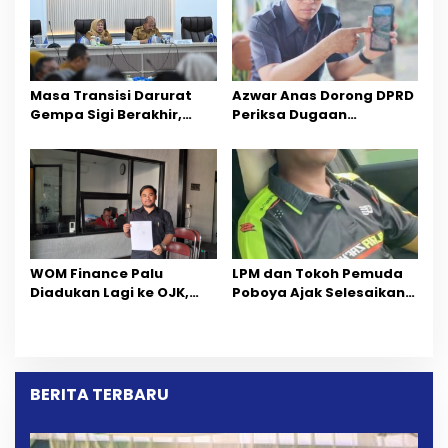
Masa Transisi Darurat
Azwar Anas Dorong DPRD
Gempa Sigi Berakhir,
Periksa Dugaan
Pemprov Sulteng Fokus
Pelanggaran AMDAL di
Percepatan Pemulihan
Wilayah Tambang PT
CPM
‎WOM Finance Palu
LPM dan Tokoh Pemuda
Diadukan Lagi ke OJK,
Poboya Ajak Selesaikan
Setelah Dugaan
Perselisihan Dua Jurnalis
Pelelangan Kini
Melalui Mediasi Dan
Penarikan Kendaraan
Kekeluargaan
Dipersoalkan ‎
BERITA TERBARU