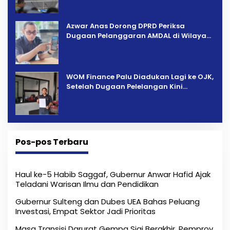
Azwar Anas Dorong DPRD Periksa
Dugaan Pelanggaran AMDAL di Wilayah
Tambang PT CPM
‎WOM Finance Palu Diadukan Lagi ke OJK,
Setelah Dugaan Pelelangan Kini
Penarikan Kendaraan Dipersoalkan ‎
Pos-pos Terbaru
Haul ke-5 Habib Saggaf, Gubernur Anwar Hafid Ajak
Teladani Warisan Ilmu dan Pendidikan
Gubernur Sulteng dan Dubes UEA Bahas Peluang
Investasi, Empat Sektor Jadi Prioritas
Masa Transisi Darurat Gempa Sigi Berakhir, Pemprov