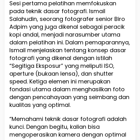
Sesi pertama pelatihan memfokuskan
t
pada teknik dasar fotografi. Ismail
o
g
Salahudin, seorang fotografer senior Biro
r
Adpim yang juga dikenal sebagai peracik
a
kopi andal, menjadi narasumber utama
f
i
dalam pelatihan ini. Dalam pemaparannya,
d
Ismail menjelaskan tentang konsep dasar
a
fotografi yang dikenal dengan istilah
n
P
“Segitiga Eksposur” yang meliputi ISO,
r
aperture (bukaan lensa), dan shutter
e
speed. Ketiga elemen ini merupakan
s
fondasi utama dalam menghasilkan foto
s
R
dengan pencahayaan yang seimbang dan
e
kualitas yang optimal.
l
e
“Memahami teknik dasar fotografi adalah
a
s
kunci. Dengan begitu, kalian bisa
e
mengoperasikan kamera dengan optimal