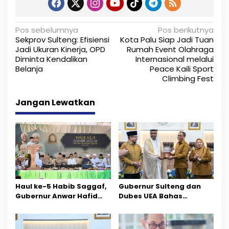
N
Pos sebelumnya
Pos berikutnya
Sekprov Sulteng: Efisiensi
Kota Palu Siap Jadi Tuan
a
Jadi Ukuran Kinerja, OPD
Rumah Event Olahraga
Diminta Kendalikan
Internasional melalui
v
Belanja
Peace Kaili Sport
i
Climbing Fest
g
Jangan Lewatkan
a
s
i
p
o
Haul ke-5 Habib Saggaf,
Gubernur Sulteng dan
Gubernur Anwar Hafid
Dubes UEA Bahas
s
Ajak Teladani Warisan
Peluang Investasi, Empat
Ilmu dan Pendidikan
Sektor Jadi Prioritas