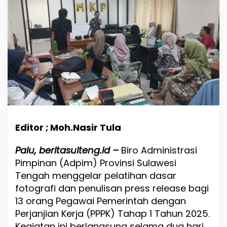
K
o
m
p
e
t
e
n
s
i
P
P
P
K
Editor ; Moh.Nasir Tula
,
B
Palu, beritasulteng.id –
Biro Administrasi
i
Pimpinan (Adpim) Provinsi Sulawesi
r
o
Tengah menggelar pelatihan dasar
A
fotografi dan penulisan press release bagi
d
13 orang Pegawai Pemerintah dengan
p
Perjanjian Kerja (PPPK) Tahap 1 Tahun 2025.
i
m
Kegiatan ini berlangsung selama dua hari,