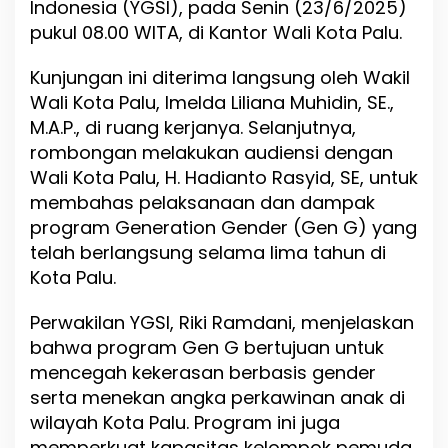
Indonesia (YGSI), pada Senin (23/6/2025)
a
r
pukul 08.00 WITA, di Kantor Wali Kota Palu.
k
a
Kunjungan ini diterima langsung oleh Wakil
n
Wali Kota Palu, Imelda Liliana Muhidin, SE.,
C
a
M.A.P., di ruang kerjanya. Selanjutnya,
p
rombongan melakukan audiensi dengan
a
Wali Kota Palu, H. Hadianto Rasyid, SE, untuk
i
membahas pelaksanaan dan dampak
a
n
program Generation Gender (Gen G) yang
L
telah berlangsung selama lima tahun di
i
Kota Palu.
m
a
T
Perwakilan YGSI, Riki Ramdani, menjelaskan
a
bahwa program Gen G bertujuan untuk
h
mencegah kekerasan berbasis gender
u
n
serta menekan angka perkawinan anak di
P
wilayah Kota Palu. Program ini juga
r
memperkuat kapasitas kelompok pemuda
o