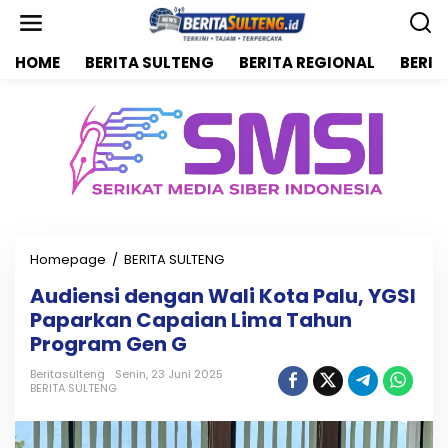
L
e
w
HOME
BERITA SULTENG
BERITA REGIONAL
BERIT
a
t
i
k
e
k
o
n
t
e
n
Homepage
/
BERITA SULTENG
A
u
Audiensi dengan Wali Kota Palu, YGSI
d
Paparkan Capaian Lima Tahun
i
e
Program Gen G
n
s
Beritasulteng
Senin, 23 Juni 2025
BERITA SULTENG
i
d
e