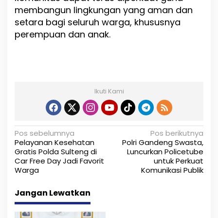
membangun lingkungan yang aman dan
setara bagi seluruh warga, khususnya
perempuan dan anak.
Ikuti Kami
N
Pos sebelumnya
Pos berikutnya
Pelayanan Kesehatan
Polri Gandeng Swasta,
a
Gratis Polda Sulteng di
Luncurkan Policetube
Car Free Day Jadi Favorit
untuk Perkuat
v
Warga
Komunikasi Publik
i
Jangan Lewatkan
g
a