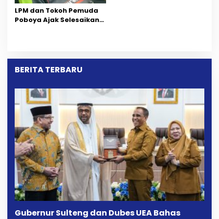
Longki Djanggola
LPM dan Tokoh Pemuda
Poboya Ajak Selesaikan
Perselisihan Dua Jurnalis
Melalui Mediasi Dan
Kekeluargaan
BERITA TERBARU
Gubernur Sulteng dan Dubes UEA Bahas