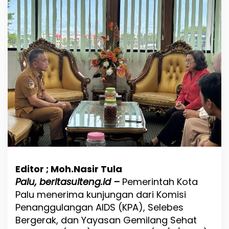
n
g
a
n
W
a
l
i
K
o
t
a
P
a
l
u
,
Y
Editor ; Moh.Nasir Tula
G
Palu, beritasulteng.id –
Pemerintah Kota
S
Palu menerima kunjungan dari Komisi
I
P
Penanggulangan AIDS (KPA), Selebes
a
Bergerak, dan Yayasan Gemilang Sehat
p