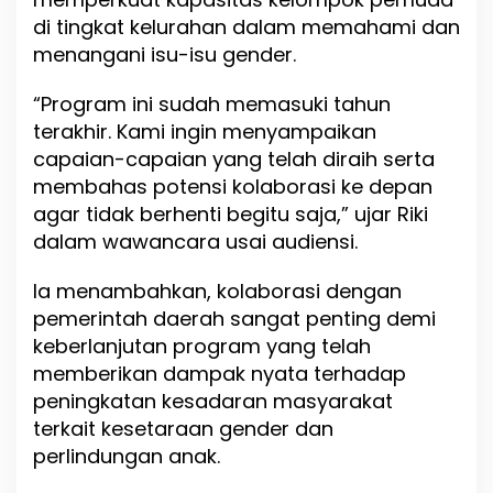
g
di tingkat kelurahan dalam memahami dan
r
menangani isu-isu gender.
a
m
“Program ini sudah memasuki tahun
G
e
terakhir. Kami ingin menyampaikan
n
capaian-capaian yang telah diraih serta
G
membahas potensi kolaborasi ke depan
agar tidak berhenti begitu saja,” ujar Riki
dalam wawancara usai audiensi.
Ia menambahkan, kolaborasi dengan
pemerintah daerah sangat penting demi
keberlanjutan program yang telah
memberikan dampak nyata terhadap
peningkatan kesadaran masyarakat
terkait kesetaraan gender dan
perlindungan anak.