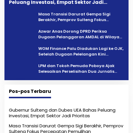
Peluang Investasi, Empat Sektor Jadi
Prioritas
Masa Transisi Darurat Gempa Sigi
Berakhir, Pemprov Sulteng Fokus
Percepatan Pemulihan
Azwar Anas Dorong DPRD Periksa
Dugaan Pelanggaran AMDAL di Wilayah
Tambang PT CPM
‎WOM Finance Palu Diadukan Lagi ke OJK,
Setelah Dugaan Pelelangan Kini
Penarikan Kendaraan Dipersoalkan ‎
LPM dan Tokoh Pemuda Poboya Ajak
Selesaikan Perselisihan Dua Jurnalis
Melalui Mediasi Dan Kekeluargaan
Pos-pos Terbaru
Gubernur Sulteng dan Dubes UEA Bahas Peluang
Investasi, Empat Sektor Jadi Prioritas
Masa Transisi Darurat Gempa Sigi Berakhir, Pemprov
Sulteng Fokus Percepatan Pemulihan