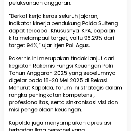
pelaksanaan anggaran.
l
d
“Berkat kerja keras seluruh jajaran,
a
S
indikator kinerja pendukung Polda Sulteng
u
dapat tercapai. Khususnya IKPA, capaian
l
kita melampaui target, yaitu 96,29% dari
t
e
target 94%,” ujar Irjen Pol. Agus.
n
g
Rakernis ini merupakan tindak lanjut dari
2
kegiatan Rakernis Fungsi Keuangan Polri
0
2
Tahun Anggaran 2025 yang sebelumnya
5
digelar pada 18–20 Mei 2025 di Bekasi.
Menurut Kapolda, forum ini strategis dalam
rangka peningkatan kompetensi,
profesionalitas, serta sinkronisasi visi dan
misi pengelolaan keuangan.
Kapolda juga menyampaikan apresiasi
terhadap lima personel yang