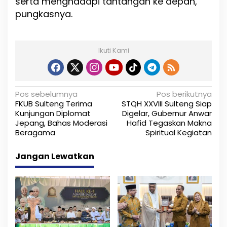
serta menghadapi tantangan ke depan,”
pungkasnya.
Ikuti Kami
N
Pos sebelumnya
Pos berikutnya
FKUB Sulteng Terima
STQH XXVIII Sulteng Siap
a
Kunjungan Diplomat
Digelar, Gubernur Anwar
Jepang, Bahas Moderasi
Hafid Tegaskan Makna
v
Beragama
Spiritual Kegiatan
i
Jangan Lewatkan
g
a
s
i