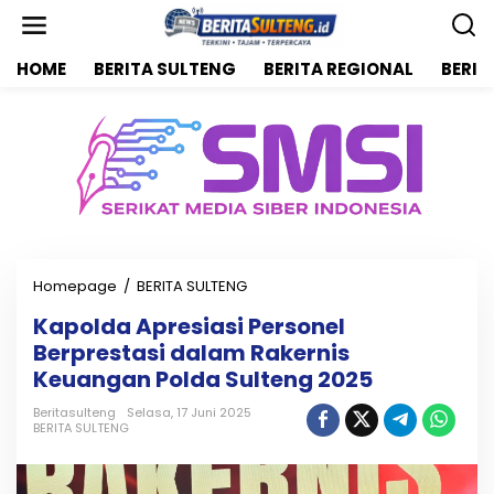
L
e
w
HOME
BERITA SULTENG
BERITA REGIONAL
BERIT
a
t
i
k
e
k
o
n
t
e
n
Homepage
/
BERITA SULTENG
K
a
Kapolda Apresiasi Personel
p
Berprestasi dalam Rakernis
o
l
Keuangan Polda Sulteng 2025
d
a
Beritasulteng
Selasa, 17 Juni 2025
BERITA SULTENG
A
p
r