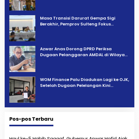
Masa Transisi Darurat Gempa Sigi
Berakhir, Pemprov Sulteng Fokus
Percepatan Pemulihan
Azwar Anas Dorong DPRD Periksa
Dugaan Pelanggaran AMDAL di Wilayah
Tambang PT CPM
‎WOM Finance Palu Diadukan Lagi ke OJK,
Setelah Dugaan Pelelangan Kini
Penarikan Kendaraan Dipersoalkan ‎
Pos-pos Terbaru
Haul ke-5 Habib Saggaf, Gubernur Anwar Hafid Ajak