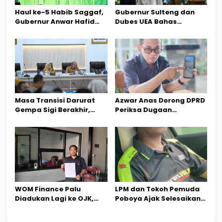
p
Haul ke-5 Habib Saggaf,
Gubernur Sulteng dan
o
Gubernur Anwar Hafid
Dubes UEA Bahas
Ajak Teladani Warisan
Peluang Investasi, Empat
s
Ilmu dan Pendidikan
Sektor Jadi Prioritas
Masa Transisi Darurat
Azwar Anas Dorong DPRD
Gempa Sigi Berakhir,
Periksa Dugaan
Pemprov Sulteng Fokus
Pelanggaran AMDAL di
Percepatan Pemulihan
Wilayah Tambang PT
CPM
‎WOM Finance Palu
LPM dan Tokoh Pemuda
Diadukan Lagi ke OJK,
Poboya Ajak Selesaikan
Setelah Dugaan
Perselisihan Dua Jurnalis
Pelelangan Kini
Melalui Mediasi Dan