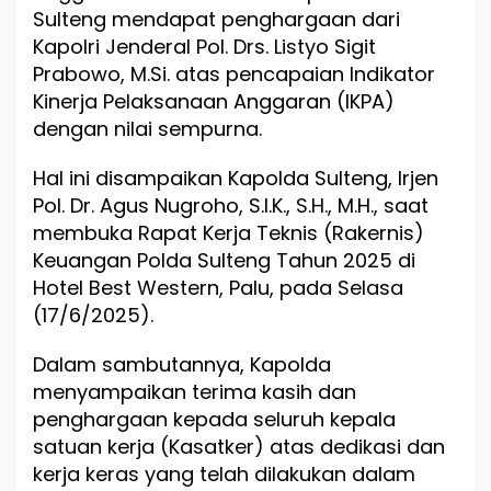
i
Sulteng mendapat penghargaan dari
d
Kapolri Jenderal Pol. Drs. Listyo Sigit
a
Prabowo, M.Si. atas pencapaian Indikator
l
a
Kinerja Pelaksanaan Anggaran (IKPA)
m
dengan nilai sempurna.
R
a
Hal ini disampaikan Kapolda Sulteng, Irjen
k
e
Pol. Dr. Agus Nugroho, S.I.K., S.H., M.H., saat
r
membuka Rapat Kerja Teknis (Rakernis)
n
Keuangan Polda Sulteng Tahun 2025 di
i
s
Hotel Best Western, Palu, pada Selasa
K
(17/6/2025).
e
u
Dalam sambutannya, Kapolda
a
n
menyampaikan terima kasih dan
g
penghargaan kepada seluruh kepala
a
satuan kerja (Kasatker) atas dedikasi dan
n
P
kerja keras yang telah dilakukan dalam
o