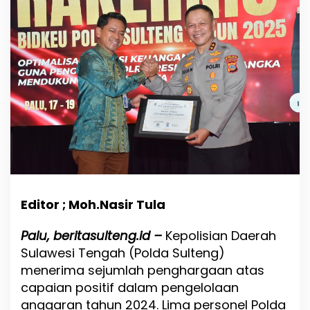
e
s
i
a
s
i
P
e
r
s
o
n
e
l
B
e
Editor ; Moh.Nasir Tula
r
p
Palu, beritasulteng.id –
Kepolisian Daerah
r
Sulawesi Tengah (Polda Sulteng)
e
s
menerima sejumlah penghargaan atas
t
capaian positif dalam pengelolaan
a
anggaran tahun 2024. Lima personel Polda
s