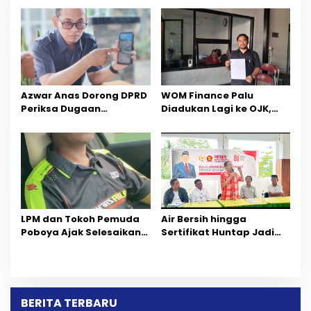
Sektor Jadi Prioritas
Percepatan Pemulihan
Azwar Anas Dorong DPRD
‎WOM Finance Palu
Periksa Dugaan
Diadukan Lagi ke OJK,
Pelanggaran AMDAL di
Setelah Dugaan
Wilayah Tambang PT
Pelelangan Kini
CPM
Penarikan Kendaraan
Dipersoalkan ‎
LPM dan Tokoh Pemuda
Air Bersih hingga
Poboya Ajak Selesaikan
Sertifikat Huntap Jadi
Perselisihan Dua Jurnalis
Aspirasi Warga Desa
Melalui Mediasi Dan
Bangga Saat Reses
Kekeluargaan
Longki Djanggola
BERITA TERBARU