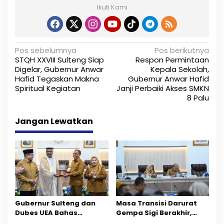
Ikuti Kami
N
Pos sebelumnya
Pos berikutnya
STQH XXVIII Sulteng Siap
Respon Permintaan
a
Digelar, Gubernur Anwar
Kepala Sekolah,
Hafid Tegaskan Makna
Gubernur Anwar Hafid
v
Spiritual Kegiatan
Janji Perbaiki Akses SMKN
i
8 Palu
g
Jangan Lewatkan
a
s
i
p
o
Gubernur Sulteng dan
Masa Transisi Darurat
Dubes UEA Bahas
Gempa Sigi Berakhir,
s
Peluang Investasi, Empat
Pemprov Sulteng Fokus