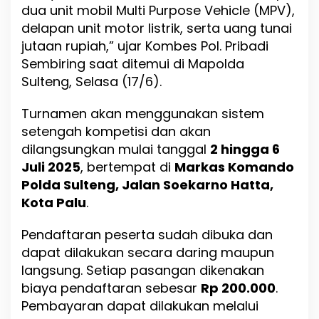
dua unit mobil Multi Purpose Vehicle (MPV),
P
delapan unit motor listrik, serta uang tunai
a
l
jutaan rupiah,” ujar Kombes Pol. Pribadi
u
Sembiring saat ditemui di Mapolda
Sulteng, Selasa (17/6).
Turnamen akan menggunakan sistem
setengah kompetisi dan akan
dilangsungkan mulai tanggal
2 hingga 6
Juli 2025
, bertempat di
Markas Komando
Polda Sulteng, Jalan Soekarno Hatta,
Kota Palu
.
Pendaftaran peserta sudah dibuka dan
dapat dilakukan secara daring maupun
langsung. Setiap pasangan dikenakan
biaya pendaftaran sebesar
Rp 200.000
.
Pembayaran dapat dilakukan melalui