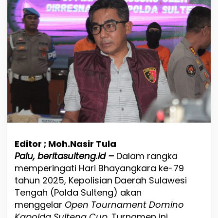
l
d
a
S
u
l
t
e
n
g
C
u
p
:
T
u
Editor ; Moh.Nasir Tula
r
Palu, beritasulteng.id –
Dalam rangka
n
memperingati Hari Bhayangkara ke-79
a
m
tahun 2025, Kepolisian Daerah Sulawesi
e
Tengah (Polda Sulteng) akan
n
menggelar
Open Tournament Domino
T
e
Kapolda Sulteng Cup
. Turnamen ini