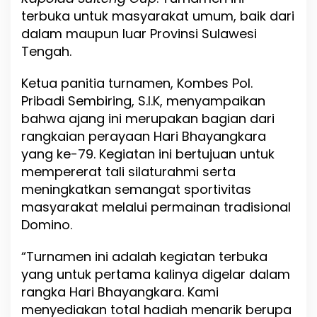
r
terbuka untuk masyarakat umum, baik dari
b
dalam maupun luar Provinsi Sulawesi
u
k
Tengah.
a
d
Ketua panitia turnamen, Kombes Pol.
e
Pribadi Sembiring, S.I.K, menyampaikan
n
g
bahwa ajang ini merupakan bagian dari
a
rangkaian perayaan Hari Bhayangkara
n
yang ke-79. Kegiatan ini bertujuan untuk
H
a
mempererat tali silaturahmi serta
d
meningkatkan semangat sportivitas
i
masyarakat melalui permainan tradisional
a
h
Domino.
M
e
“Turnamen ini adalah kegiatan terbuka
w
yang untuk pertama kalinya digelar dalam
a
h
rangka Hari Bhayangkara. Kami
d
menyediakan total hadiah menarik berupa
i