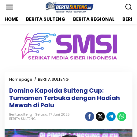
L
e
w
HOME
BERITA SULTENG
BERITA REGIONAL
BERIT
a
t
i
k
e
k
o
n
t
e
n
Homepage
/
BERITA SULTENG
D
o
Domino Kapolda Sulteng Cup:
m
Turnamen Terbuka dengan Hadiah
i
n
Mewah di Palu
o
K
Beritasulteng
Selasa, 17 Juni 2025
BERITA SULTENG
a
p
o