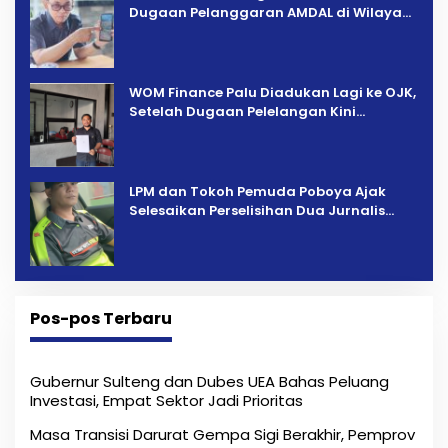
Dugaan Pelanggaran AMDAL di Wilayah
Tambang PT CPM
‎WOM Finance Palu Diadukan Lagi ke OJK,
Setelah Dugaan Pelelangan Kini
Penarikan Kendaraan Dipersoalkan ‎
LPM dan Tokoh Pemuda Poboya Ajak
Selesaikan Perselisihan Dua Jurnalis
Melalui Mediasi Dan Kekeluargaan
Pos-pos Terbaru
Gubernur Sulteng dan Dubes UEA Bahas Peluang
Investasi, Empat Sektor Jadi Prioritas
Masa Transisi Darurat Gempa Sigi Berakhir, Pemprov