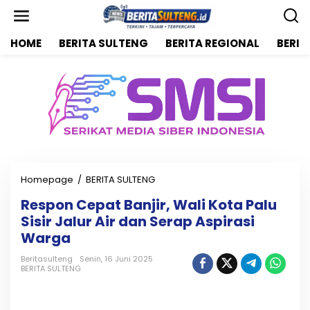
L
e
w
HOME
BERITA SULTENG
BERITA REGIONAL
BERIT
a
t
i
k
e
k
o
n
t
e
n
Homepage
/
BERITA SULTENG
R
e
Respon Cepat Banjir, Wali Kota Palu
s
Sisir Jalur Air dan Serap Aspirasi
p
o
Warga
n
C
Beritasulteng
Senin, 16 Juni 2025
BERITA SULTENG
e
p
a