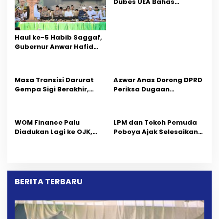
Dubes UEA Bahas
p
Peluang Investasi, Empat
Sektor Jadi Prioritas
o
Haul ke-5 Habib Saggaf,
s
Gubernur Anwar Hafid
Ajak Teladani Warisan
Ilmu dan Pendidikan
Masa Transisi Darurat
Azwar Anas Dorong DPRD
Gempa Sigi Berakhir,
Periksa Dugaan
Pemprov Sulteng Fokus
Pelanggaran AMDAL di
Percepatan Pemulihan
Wilayah Tambang PT
CPM
‎WOM Finance Palu
LPM dan Tokoh Pemuda
Diadukan Lagi ke OJK,
Poboya Ajak Selesaikan
Setelah Dugaan
Perselisihan Dua Jurnalis
Pelelangan Kini
Melalui Mediasi Dan
Penarikan Kendaraan
Kekeluargaan
Dipersoalkan ‎
BERITA TERBARU