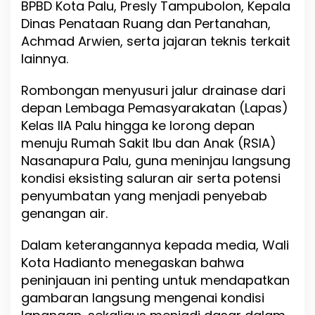
BPBD Kota Palu, Presly Tampubolon, Kepala
r
J
Dinas Penataan Ruang dan Pertanahan,
a
Achmad Arwien, serta jajaran teknis terkait
l
lainnya.
u
r
A
Rombongan menyusuri jalur drainase dari
i
depan Lembaga Pemasyarakatan (Lapas)
r
Kelas IIA Palu hingga ke lorong depan
d
a
menuju Rumah Sakit Ibu dan Anak (RSIA)
n
Nasanapura Palu, guna meninjau langsung
S
kondisi eksisting saluran air serta potensi
e
penyumbatan yang menjadi penyebab
r
a
genangan air.
p
A
Dalam keterangannya kepada media, Wali
s
Kota Hadianto menegaskan bahwa
p
i
peninjauan ini penting untuk mendapatkan
r
gambaran langsung mengenai kondisi
a
s