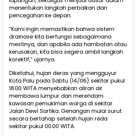
lapangan, sekaligus menjadi dasar dalam
i
menentukan langkah perbaikan dan
W
pencegahan ke depan.
a
r
“Kami ingin memastikan bahwa sistem
g
a
drainase kita berfungsi sebagaimana
mestinya, dan apabila ada hambatan atau
kerusakan, kita bisa segera ambil langkah
korektif,” ujarnya.
Diketahui, hujan deras yang mengguyur
Kota Palu pada Sabtu (14/06) sekitar pukul
18.00 WITA menyebabkan aliran air
membawa lumpur dan merendam
kawasan pemukiman warga di sekitar
Jalan Dewi Sartika. Genangan mulai surut
secara bertahap setelah hujan reda
sekitar pukul 00.00 WITA.