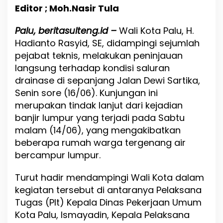
t
Editor ; Moh.Nasir Tula
B
a
Palu, beritasulteng.id –
n
Wali Kota Palu, H.
j
Hadianto Rasyid, SE, didampingi sejumlah
i
pejabat teknis, melakukan peninjauan
r
langsung terhadap kondisi saluran
,
W
drainase di sepanjang Jalan Dewi Sartika,
a
Senin sore (16/06). Kunjungan ini
l
merupakan tindak lanjut dari kejadian
i
K
banjir lumpur yang terjadi pada Sabtu
o
malam (14/06), yang mengakibatkan
t
beberapa rumah warga tergenang air
a
P
bercampur lumpur.
a
l
Turut hadir mendampingi Wali Kota dalam
u
kegiatan tersebut di antaranya Pelaksana
S
i
Tugas (Plt) Kepala Dinas Pekerjaan Umum
s
Kota Palu, Ismayadin, Kepala Pelaksana
i