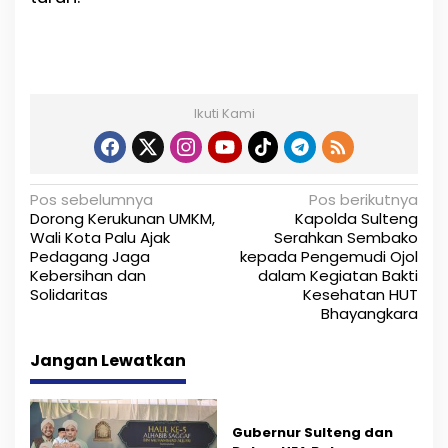
Ikuti Kami
N
Pos sebelumnya
Pos berikutnya
Dorong Kerukunan UMKM,
Kapolda Sulteng
a
Wali Kota Palu Ajak
Serahkan Sembako
Pedagang Jaga
kepada Pengemudi Ojol
v
Kebersihan dan
dalam Kegiatan Bakti
i
Solidaritas
Kesehatan HUT
Bhayangkara
g
Jangan Lewatkan
a
s
i
Gubernur Sulteng dan