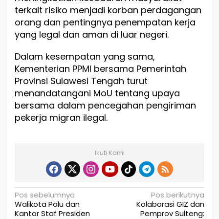
terkait risiko menjadi korban perdagangan
e
r
orang dan pentingnya penempatan kerja
i
yang legal dan aman di luar negeri.
P
P
Dalam kesempatan yang sama,
M
I
Kementerian PPMI bersama Pemerintah
Provinsi Sulawesi Tengah turut
menandatangani MoU tentang upaya
bersama dalam pencegahan pengiriman
pekerja migran ilegal.
Ikuti Kami
N
Pos sebelumnya
Pos berikutnya
Walikota Palu dan
Kolaborasi GIZ dan
a
Kantor Staf Presiden
Pemprov Sulteng: