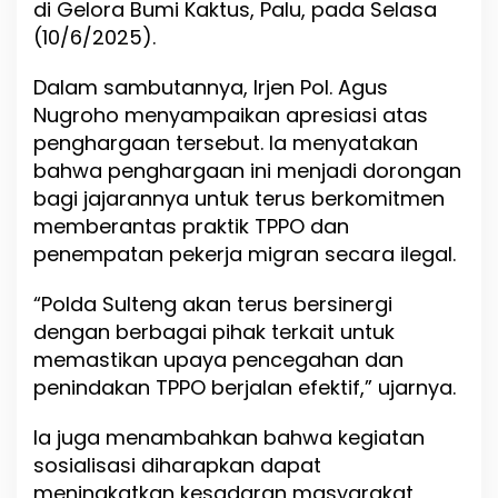
di Gelora Bumi Kaktus, Palu, pada Selasa
a
n
(10/6/2025).
j
a
Dalam sambutannya, Irjen Pol. Agus
r
Nugroho menyampaikan apresiasi atas
P
e
penghargaan tersebut. Ia menyatakan
n
bahwa penghargaan ini menjadi dorongan
g
bagi jajarannya untuk terus berkomitmen
h
a
memberantas praktik TPPO dan
r
penempatan pekerja migran secara ilegal.
g
a
“Polda Sulteng akan terus bersinergi
a
n
dengan berbagai pihak terkait untuk
o
memastikan upaya pencegahan dan
l
penindakan TPPO berjalan efektif,” ujarnya.
e
h
M
Ia juga menambahkan bahwa kegiatan
e
sosialisasi diharapkan dapat
n
meningkatkan kesadaran masyarakat
t