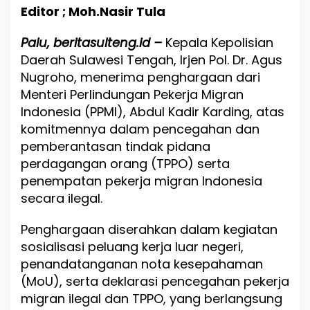
a
Editor ; Moh.Nasir Tula
h
T
Palu, beritasulteng.id –
P
Kepala Kepolisian
P
Daerah Sulawesi Tengah, Irjen Pol. Dr. Agus
O
Nugroho, menerima penghargaan dari
:
Menteri Perlindungan Pekerja Migran
K
a
Indonesia (PPMI), Abdul Kadir Karding, atas
p
komitmennya dalam pencegahan dan
o
pemberantasan tindak pidana
l
d
perdagangan orang (TPPO) serta
a
penempatan pekerja migran Indonesia
S
secara ilegal.
u
l
t
Penghargaan diserahkan dalam kegiatan
e
sosialisasi peluang kerja luar negeri,
n
penandatanganan nota kesepahaman
g
D
(MoU), serta deklarasi pencegahan pekerja
i
migran ilegal dan TPPO, yang berlangsung
g