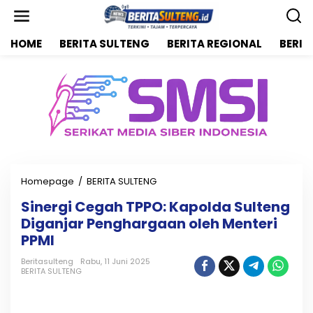
L
e
w
HOME
BERITA SULTENG
BERITA REGIONAL
BERIT
a
t
i
k
e
k
o
n
t
e
n
Homepage
/
BERITA SULTENG
S
i
Sinergi Cegah TPPO: Kapolda Sulteng
n
Diganjar Penghargaan oleh Menteri
e
r
PPMI
g
i
Beritasulteng
Rabu, 11 Juni 2025
BERITA SULTENG
C
e
g