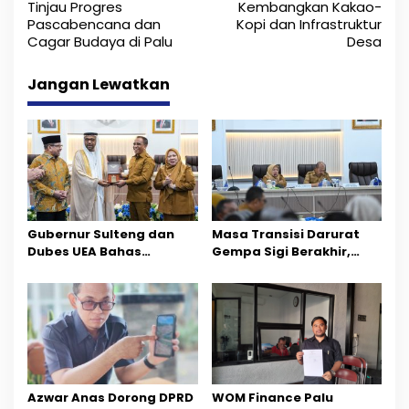
Tinjau Progres
Kembangkan Kakao-
v
Pascabencana dan
Kopi dan Infrastruktur
i
Cagar Budaya di Palu
Desa
g
Jangan Lewatkan
a
s
i
p
o
Gubernur Sulteng dan
Masa Transisi Darurat
Dubes UEA Bahas
Gempa Sigi Berakhir,
s
Peluang Investasi, Empat
Pemprov Sulteng Fokus
Sektor Jadi Prioritas
Percepatan Pemulihan
Azwar Anas Dorong DPRD
‎WOM Finance Palu