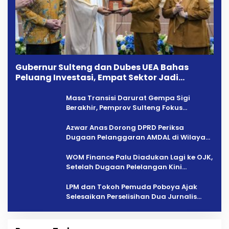
Gubernur Sulteng dan Dubes UEA Bahas
Peluang Investasi, Empat Sektor Jadi
Prioritas
Masa Transisi Darurat Gempa Sigi
Berakhir, Pemprov Sulteng Fokus
Percepatan Pemulihan
Azwar Anas Dorong DPRD Periksa
Dugaan Pelanggaran AMDAL di Wilayah
Tambang PT CPM
‎WOM Finance Palu Diadukan Lagi ke OJK,
Setelah Dugaan Pelelangan Kini
Penarikan Kendaraan Dipersoalkan ‎
LPM dan Tokoh Pemuda Poboya Ajak
Selesaikan Perselisihan Dua Jurnalis
Melalui Mediasi Dan Kekeluargaan