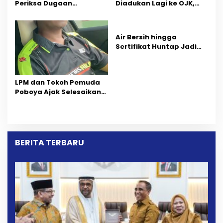
Periksa Dugaan
Diadukan Lagi ke OJK,
Pelanggaran AMDAL di
Setelah Dugaan
Wilayah Tambang PT
Pelelangan Kini
CPM
Penarikan Kendaraan
Air Bersih hingga
Dipersoalkan ‎
Sertifikat Huntap Jadi
Aspirasi Warga Desa
Bangga Saat Reses
Longki Djanggola
LPM dan Tokoh Pemuda
Poboya Ajak Selesaikan
Perselisihan Dua Jurnalis
Melalui Mediasi Dan
Kekeluargaan
BERITA TERBARU