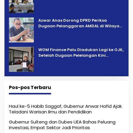
Percepatan Pemulihan
Azwar Anas Dorong DPRD Periksa
Dugaan Pelanggaran AMDAL di Wilayah
Tambang PT CPM
‎WOM Finance Palu Diadukan Lagi ke OJK,
Setelah Dugaan Pelelangan Kini
Penarikan Kendaraan Dipersoalkan ‎
Pos-pos Terbaru
Haul ke-5 Habib Saggaf, Gubernur Anwar Hafid Ajak
Teladani Warisan Ilmu dan Pendidikan
Gubernur Sulteng dan Dubes UEA Bahas Peluang
Investasi, Empat Sektor Jadi Prioritas