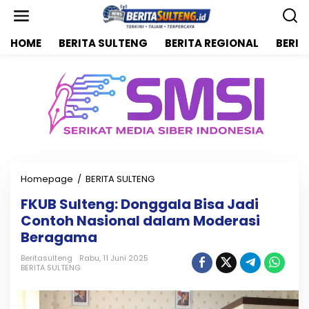
L
e
w
HOME
BERITA SULTENG
BERITA REGIONAL
BERIT
a
t
i
k
e
k
o
n
t
e
n
Homepage
/
BERITA SULTENG
F
K
FKUB Sulteng: Donggala Bisa Jadi
U
Contoh Nasional dalam Moderasi
B
S
Beragama
u
l
Beritasulteng
Rabu, 11 Juni 2025
BERITA SULTENG
t
e
n