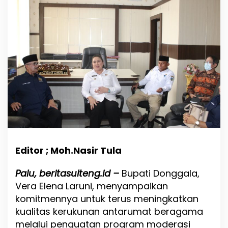
g
:
D
o
n
g
g
a
l
a
B
i
s
a
J
a
Editor ; Moh.Nasir Tula
d
i
Palu, beritasulteng.id –
Bupati Donggala,
C
Vera Elena Laruni, menyampaikan
o
n
komitmennya untuk terus meningkatkan
t
kualitas kerukunan antarumat beragama
o
melalui penguatan program moderasi
h