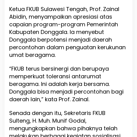
a
Ketua FKUB Sulawesi Tengah, Prof. Zainal
g
Abidin, menyampaikan apresiasi atas
a
m
capaian program-program Pemerintah
a
Kabupaten Donggala. Ia menyebut
Donggala berpotensi menjadi daerah
percontohan dalam penguatan kerukunan
umat beragama.
“FKUB terus bersinergi dan berupaya
memperkuat toleransi antarumat
beragama. Ini adalah kerja bersama.
Donggala bisa menjadi percontohan bagi
daerah lain,” kata Prof. Zainal.
Senada dengan itu, Sekretaris FKUB
Sulteng, H. Muh. Munif Godal,
mengungkapkan bahwa pihaknya telah
melakukan berbagai kegiatan sosialisasi