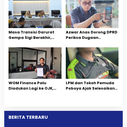
Masa Transisi Darurat
Azwar Anas Dorong DPRD
Gempa Sigi Berakhir,
Periksa Dugaan
Pemprov Sulteng Fokus
Pelanggaran AMDAL di
Percepatan Pemulihan
Wilayah Tambang PT
CPM
‎WOM Finance Palu
LPM dan Tokoh Pemuda
Diadukan Lagi ke OJK,
Poboya Ajak Selesaikan
Setelah Dugaan
Perselisihan Dua Jurnalis
Pelelangan Kini
Melalui Mediasi Dan
Penarikan Kendaraan
Kekeluargaan
Dipersoalkan ‎
BERITA TERBARU