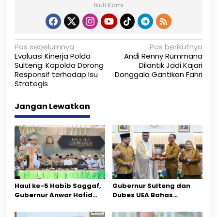
Ikuti Kami
N
Pos sebelumnya
Pos berikutnya
Evaluasi Kinerja Polda
Andi Renny Rummana
a
Sulteng: Kapolda Dorong
Dilantik Jadi Kajari
Responsif terhadap Isu
Donggala Gantikan Fahri
v
Strategis
i
Jangan Lewatkan
g
a
s
i
p
Haul ke-5 Habib Saggaf,
Gubernur Sulteng dan
o
Gubernur Anwar Hafid
Dubes UEA Bahas
Ajak Teladani Warisan
Peluang Investasi, Empat
s
Ilmu dan Pendidikan
Sektor Jadi Prioritas