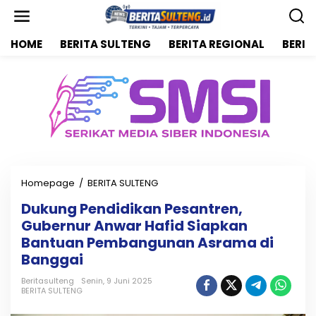
L
e
w
HOME
BERITA SULTENG
BERITA REGIONAL
BERIT
a
t
i
k
e
k
o
n
t
e
n
Homepage
/
BERITA SULTENG
D
u
Dukung Pendidikan Pesantren,
k
Gubernur Anwar Hafid Siapkan
u
n
Bantuan Pembangunan Asrama di
g
Banggai
P
e
Beritasulteng
Senin, 9 Juni 2025
n
BERITA SULTENG
d