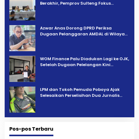
Berakhir, Pemprov Sulteng Fokus
Percepatan Pemulihan
Azwar Anas Dorong DPRD Periksa
Dugaan Pelanggaran AMDAL di Wilayah
Tambang PT CPM
‎WOM Finance Palu Diadukan Lagi ke OJK,
Setelah Dugaan Pelelangan Kini
Penarikan Kendaraan Dipersoalkan ‎
LPM dan Tokoh Pemuda Poboya Ajak
Selesaikan Perselisihan Dua Jurnalis
Melalui Mediasi Dan Kekeluargaan
Pos-pos Terbaru