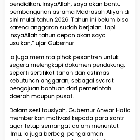
pendidikan. InsyaAllah, saya akan bantu
P
pembangunan asrama Madrasah Aliyah di
e
m
sini mulai tahun 2026. Tahun ini belum bisa
b
karena anggaran sudah berjalan, tapi
a
InsyaAllah tahun depan akan saya
n
g
usulkan,” ujar Gubernur.
u
n
Ia juga meminta pihak pesantren untuk
a
segera melengkapi dokumen pendukung,
n
A
seperti sertifikat tanah dan estimasi
s
kebutuhan anggaran, sebagai syarat
r
pengajuan bantuan dari pemerintah
a
m
daerah maupun pusat.
a
d
Dalam sesi tausiyah, Gubernur Anwar Hafid
i
memberikan motivasi kepada para santri
B
a
agar tetap semangat dalam menuntut
n
ilmu. Ia juga berbagi pengalaman
g