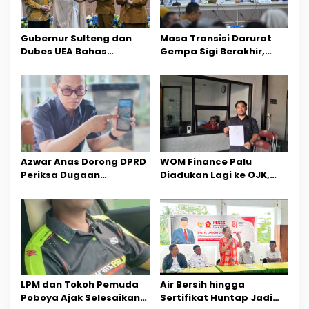
i
p
Gubernur Sulteng dan
Masa Transisi Darurat
o
Dubes UEA Bahas
Gempa Sigi Berakhir,
Peluang Investasi, Empat
Pemprov Sulteng Fokus
s
Sektor Jadi Prioritas
Percepatan Pemulihan
Azwar Anas Dorong DPRD
‎WOM Finance Palu
Periksa Dugaan
Diadukan Lagi ke OJK,
Pelanggaran AMDAL di
Setelah Dugaan
Wilayah Tambang PT
Pelelangan Kini
CPM
Penarikan Kendaraan
Dipersoalkan ‎
LPM dan Tokoh Pemuda
Air Bersih hingga
Poboya Ajak Selesaikan
Sertifikat Huntap Jadi