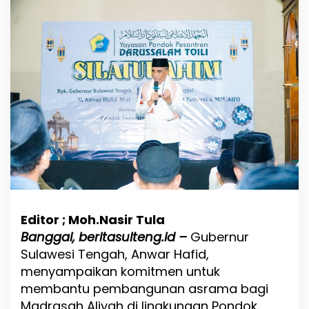
i
d
i
k
a
n
P
e
s
a
n
t
r
e
n
,
G
Editor ; Moh.Nasir Tula
u
Banggai, beritasulteng.id –
Gubernur
b
e
Sulawesi Tengah, Anwar Hafid,
r
menyampaikan komitmen untuk
n
membantu pembangunan asrama bagi
u
r
Madrasah Aliyah di lingkungan Pondok