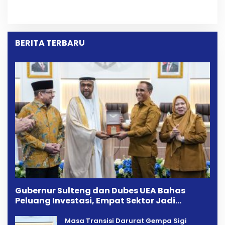
Perselisihan Dua Jurnalis
Aspirasi Warga Desa
Melalui Mediasi Dan
Bangga Saat Reses
Kekeluargaan
Longki Djanggola
BERITA TERBARU
Gubernur Sulteng dan Dubes UEA Bahas
Peluang Investasi, Empat Sektor Jadi
Prioritas
Masa Transisi Darurat Gempa Sigi