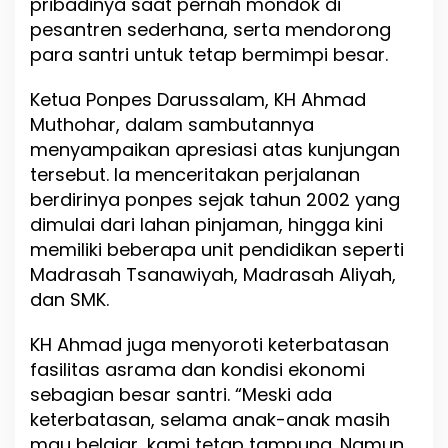
pribadinya saat pernah mondok di
g
a
pesantren sederhana, serta mendorong
i
para santri untuk tetap bermimpi besar.
Ketua Ponpes Darussalam, KH Ahmad
Muthohar, dalam sambutannya
menyampaikan apresiasi atas kunjungan
tersebut. Ia menceritakan perjalanan
berdirinya ponpes sejak tahun 2002 yang
dimulai dari lahan pinjaman, hingga kini
memiliki beberapa unit pendidikan seperti
Madrasah Tsanawiyah, Madrasah Aliyah,
dan SMK.
KH Ahmad juga menyoroti keterbatasan
fasilitas asrama dan kondisi ekonomi
sebagian besar santri. “Meski ada
keterbatasan, selama anak-anak masih
mau belajar, kami tetap tampung. Namun,