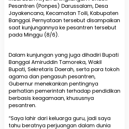
A
Pesantren (Ponpes) Darussalam, Desa
n
Jayakencana, Kecamatan Toili, Kabupaten
w
a
Banggai. Pernyataan tersebut disampaikan
r
saat kunjungannya ke pesantren tersebut
H
pada Minggu (8/6).
a
f
i
d
Dalam kunjungan yang juga dihadiri Bupati
S
Banggai Amiruddin Tamoreka, Wakil
i
a
Bupati, Sekretaris Daerah, serta para tokoh
p
agama dan pengasuh pesantren,
k
Gubernur menekankan pentingnya
a
perhatian pemerintah terhadap pendidikan
n
B
berbasis keagamaan, khususnya
a
pesantren.
n
t
“Saya lahir dari keluarga guru, jadi saya
u
a
tahu beratnya perjuangan dalam dunia
n