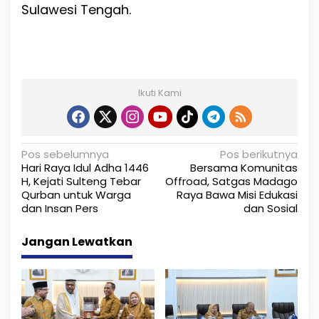
Sulawesi Tengah.
Ikuti Kami
N
Pos sebelumnya
Pos berikutnya
Hari Raya Idul Adha 1446
Bersama Komunitas
a
H, Kejati Sulteng Tebar
Offroad, Satgas Madago
Qurban untuk Warga
Raya Bawa Misi Edukasi
v
dan Insan Pers
dan Sosial
i
Jangan Lewatkan
g
a
s