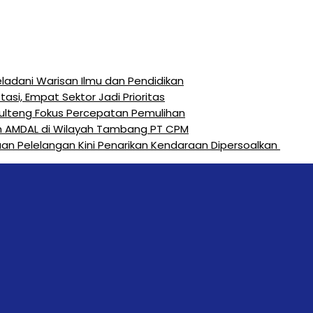
eladani Warisan Ilmu dan Pendidikan
si, Empat Sektor Jadi Prioritas
Sulteng Fokus Percepatan Pemulihan
n AMDAL di Wilayah Tambang PT CPM
an Pelelangan Kini Penarikan Kendaraan Dipersoalkan ‎