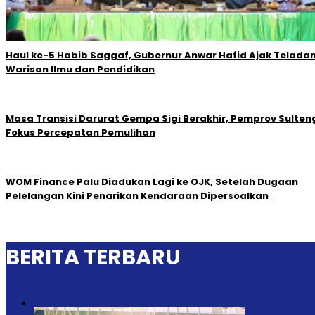
Haul ke-5 Habib Saggaf, Gubernur Anwar Hafid Ajak Teladan
Warisan Ilmu dan Pendidikan
Masa Transisi Darurat Gempa Sigi Berakhir, Pemprov Sulten
Fokus Percepatan Pemulihan
‎WOM Finance Palu Diadukan Lagi ke OJK, Setelah Dugaan
Pelelangan Kini Penarikan Kendaraan Dipersoalkan ‎
BERITA TERBARU