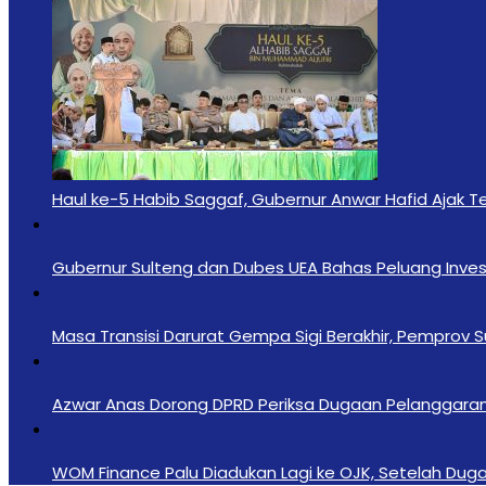
Haul ke-5 Habib Saggaf, Gubernur Anwar Hafid Ajak T
Gubernur Sulteng dan Dubes UEA Bahas Peluang Investa
Masa Transisi Darurat Gempa Sigi Berakhir, Pemprov 
Azwar Anas Dorong DPRD Periksa Dugaan Pelanggara
‎WOM Finance Palu Diadukan Lagi ke OJK, Setelah Duga