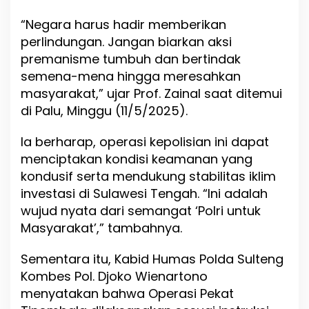
a
“Negara harus hadir memberikan
s
y
perlindungan. Jangan biarkan aksi
a
premanisme tumbuh dan bertindak
r
semena-mena hingga meresahkan
a
k
masyarakat,” ujar Prof. Zainal saat ditemui
a
di Palu, Minggu (11/5/2025).
t
Ia berharap, operasi kepolisian ini dapat
menciptakan kondisi keamanan yang
kondusif serta mendukung stabilitas iklim
investasi di Sulawesi Tengah. “Ini adalah
wujud nyata dari semangat ‘Polri untuk
Masyarakat’,” tambahnya.
Sementara itu, Kabid Humas Polda Sulteng
Kombes Pol. Djoko Wienartono
menyatakan bahwa Operasi Pekat