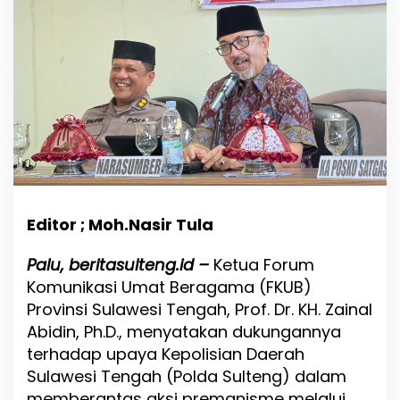
u
l
t
e
n
g
D
u
k
u
n
g
P
o
Editor ; Moh.Nasir Tula
l
d
Palu, beritasulteng.id –
Ketua Forum
a
Komunikasi Umat Beragama (FKUB)
B
e
Provinsi Sulawesi Tengah, Prof. Dr. KH. Zainal
r
Abidin, Ph.D., menyatakan dukungannya
a
terhadap upaya Kepolisian Daerah
n
Sulawesi Tengah (Polda Sulteng) dalam
t
a
memberantas aksi premanisme melalui