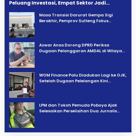
Peluang Investasi, Empat Sektor Jadi
Prioritas
Masa Transisi Darurat Gempa Sigi
Berakhir, Pemprov Sulteng Fokus
Percepatan Pemulihan
Azwar Anas Dorong DPRD Periksa
Dugaan Pelanggaran AMDAL di Wilayah
Tambang PT CPM
‎WOM Finance Palu Diadukan Lagi ke OJK,
Setelah Dugaan Pelelangan Kini
Penarikan Kendaraan Dipersoalkan ‎
LPM dan Tokoh Pemuda Poboya Ajak
Selesaikan Perselisihan Dua Jurnalis
Melalui Mediasi Dan Kekeluargaan