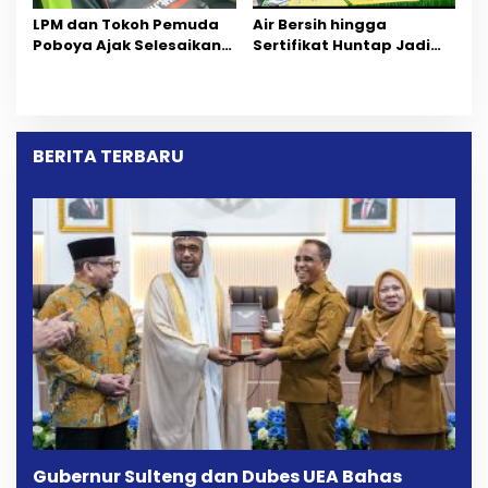
LPM dan Tokoh Pemuda
Air Bersih hingga
Poboya Ajak Selesaikan
Sertifikat Huntap Jadi
Perselisihan Dua Jurnalis
Aspirasi Warga Desa
Melalui Mediasi Dan
Bangga Saat Reses
Kekeluargaan
Longki Djanggola
BERITA TERBARU
Gubernur Sulteng dan Dubes UEA Bahas