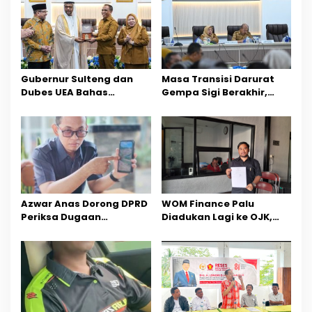
s
i
p
Gubernur Sulteng dan
Masa Transisi Darurat
o
Dubes UEA Bahas
Gempa Sigi Berakhir,
Peluang Investasi, Empat
Pemprov Sulteng Fokus
s
Sektor Jadi Prioritas
Percepatan Pemulihan
Azwar Anas Dorong DPRD
‎WOM Finance Palu
Periksa Dugaan
Diadukan Lagi ke OJK,
Pelanggaran AMDAL di
Setelah Dugaan
Wilayah Tambang PT
Pelelangan Kini
CPM
Penarikan Kendaraan
Dipersoalkan ‎