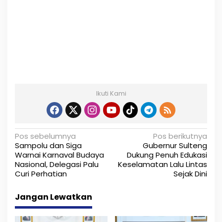
Ikuti Kami
N
Pos sebelumnya
Pos berikutnya
Sampolu dan Siga
Gubernur Sulteng
a
Warnai Karnaval Budaya
Dukung Penuh Edukasi
Nasional, Delegasi Palu
Keselamatan Lalu Lintas
v
Curi Perhatian
Sejak Dini
i
Jangan Lewatkan
g
a