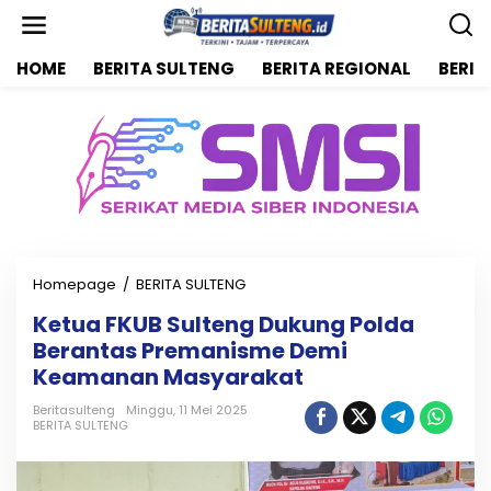
L
e
w
HOME
BERITA SULTENG
BERITA REGIONAL
BERIT
a
t
i
k
e
k
o
n
t
e
n
Homepage
/
BERITA SULTENG
K
e
Ketua FKUB Sulteng Dukung Polda
t
Berantas Premanisme Demi
u
a
Keamanan Masyarakat
F
K
Beritasulteng
Minggu, 11 Mei 2025
BERITA SULTENG
U
B
S