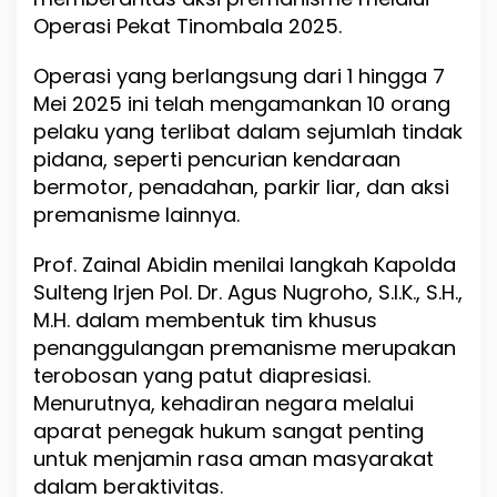
s
Operasi Pekat Tinombala 2025.
P
r
Operasi yang berlangsung dari 1 hingga 7
e
m
Mei 2025 ini telah mengamankan 10 orang
a
pelaku yang terlibat dalam sejumlah tindak
n
pidana, seperti pencurian kendaraan
i
s
bermotor, penadahan, parkir liar, dan aksi
m
premanisme lainnya.
e
D
Prof. Zainal Abidin menilai langkah Kapolda
e
m
Sulteng Irjen Pol. Dr. Agus Nugroho, S.I.K., S.H.,
i
M.H. dalam membentuk tim khusus
K
penanggulangan premanisme merupakan
e
a
terobosan yang patut diapresiasi.
m
Menurutnya, kehadiran negara melalui
a
aparat penegak hukum sangat penting
n
a
untuk menjamin rasa aman masyarakat
n
dalam beraktivitas.
M