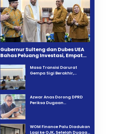
Gubernur Sulteng dan Dubes UEA
Bahas Peluang Investasi, Empat
Sektor Jadi Prioritas
Masa Transisi Darurat
Gempa Sigi Berakhir,
Pemprov Sulteng Fokus
Percepatan Pemulihan
Azwar Anas Dorong DPRD
Periksa Dugaan
Pelanggaran AMDAL di
Wilayah Tambang PT CPM
‎WOM Finance Palu Diadukan
Lagi ke OJK, Setelah Dugaan