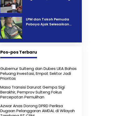
Pelelangan Kini Penarikan
Kendaraan Dipersoalkan ‎
LPM dan Tokoh Pemuda
Poboya Ajak Selesaikan
Perselisihan Dua Jurnalis
Melalui Mediasi Dan
Kekeluargaan
Pos-pos Terbaru
Gubernur Sulteng dan Dubes UEA Bahas
Peluang Investasi, Empat Sektor Jadi
Prioritas
Masa Transisi Darurat Gempa Sigi
Berakhir, Pemprov Sulteng Fokus
Percepatan Pemulihan
Azwar Anas Dorong DPRD Periksa
Dugaan Pelanggaran AMDAL di Wilayah
Tambang PT CPM