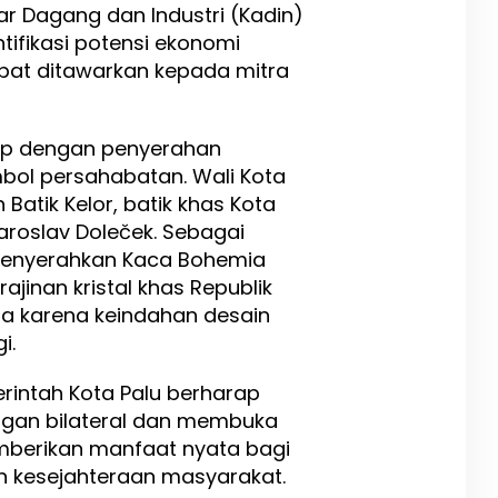
 Dagang dan Industri (Kadin)
ifikasi potensi ekonomi
pat ditawarkan kepada mitra
tup dengan penyerahan
bol persahabatan. Wali Kota
Batik Kelor, batik khas Kota
aroslav Doleček. Sebagai
menyerahkan Kaca Bohemia
ajinan kristal khas Republik
ia karena keindahan desain
i.
erintah Kota Palu berharap
gan bilateral dan membuka
mberikan manfaat nyata bagi
kesejahteraan masyarakat.