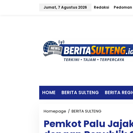
L
Jumat, 7 Agustus 2026
Redaksi
Pedoman 
e
w
a
t
i
k
e
k
o
n
t
e
n
HOME
BERITA SULTENG
BERITA REG
Homepage
/
BERITA SULTENG
P
e
Pemkot Palu Jajak
m
k