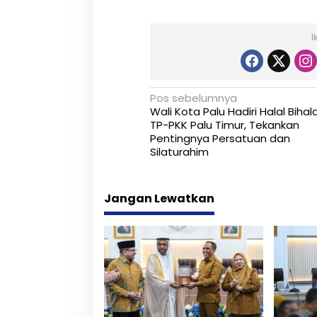
I
N
Pos sebelumnya
Wali Kota Palu Hadiri Halal Bihala
a
TP-PKK Palu Timur, Tekankan
Pentingnya Persatuan dan
v
Silaturahim
i
g
Jangan Lewatkan
a
s
i
p
o