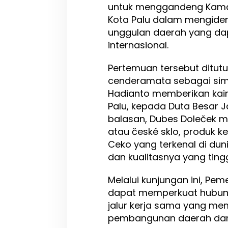
untuk menggandeng Kamar
Kota Palu dalam mengident
unggulan daerah yang da
internasional.
Pertemuan tersebut ditu
cenderamata sebagai sim
Hadianto memberikan kain 
Palu, kepada Duta Besar J
balasan, Dubes Doleček 
atau české sklo, produk ker
Ceko yang terkenal di dun
dan kualitasnya yang tingg
Melalui kunjungan ini, Pem
dapat memperkuat hubun
jalur kerja sama yang me
pembangunan daerah dan 