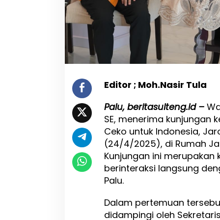
a
t
e
g
i
s
d
e
n
Editor ; Moh.Nasir Tula
g
a
Palu, beritasulteng.id –
Wal
n
R
SE, menerima kunjungan k
e
Ceko untuk Indonesia, Jar
p
(24/4/2025), di Rumah Jab
u
b
Kunjungan ini merupakan 
l
berinteraksi langsung den
i
Palu.
k
C
e
Dalam pertemuan tersebut
k
didampingi oleh Sekretaris
o