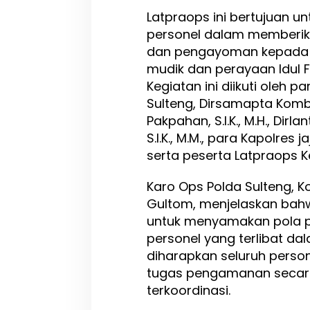
l
Latpraops ini bertujuan u
t
personel dalam memberika
e
n
dan pengayoman kepada
g
mudik dan perayaan Idul Fi
G
Kegiatan ini diikuti oleh 
e
l
Sulteng, Dirsamapta Komb
a
Pakpahan, S.I.K., M.H., Dir
r
S.I.K., M.M., para Kapolres j
L
a
serta peserta Latpraops 
t
p
Karo Ops Polda Sulteng, 
r
Gultom, menjelaskan bahw
a
o
untuk menyamakan pola pik
p
personel yang terlibat da
s
diharapkan seluruh pers
K
e
tugas pengamanan secara
t
terkoordinasi.
u
p