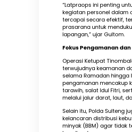
“Latpraops ini penting un
a
t
kegiatan personel dalam o
T
tercapai secara efektif, 
i
prasarana untuk menduku
n
lapangan,” ujar Gultom.
o
m
b
Fokus Pengamanan dan 
a
l
Operasi Ketupat Tinomba
a
2
terwujudnya keamanan d
0
selama Ramadan hingga Idu
2
pengamanan mencakup kel
5
tarawih, salat Idul Fitri, s
u
n
melalui jalur darat, laut, d
t
u
Selain itu, Polda Sulteng
k
kelancaran distribusi ke
T
i
minyak (BBM) agar tidak t
n