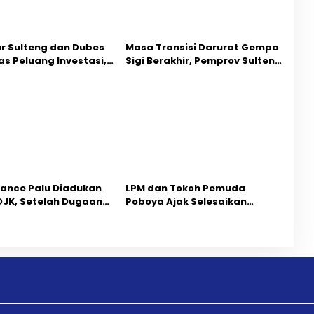
r Sulteng dan Dubes
Masa Transisi Darurat Gempa
s Peluang Investasi,
Sigi Berakhir, Pemprov Sulteng
ktor Jadi Prioritas
Fokus Percepatan Pemulihan
nance Palu Diadukan
LPM dan Tokoh Pemuda
 OJK, Setelah Dugaan
Poboya Ajak Selesaikan
an Kini Penarikan
Perselisihan Dua Jurnalis
an Dipersoalkan ‎
Melalui Mediasi Dan
Kekeluargaan