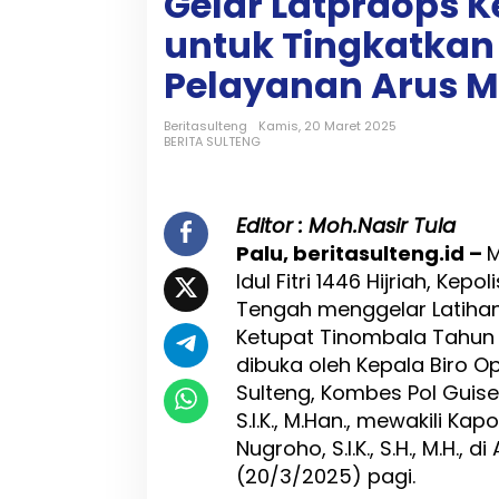
Gelar Latpraops 
n
g
untuk Tingkatka
I
d
Pelayanan Arus M
u
l
Beritasulteng
Kamis, 20 Maret 2025
F
BERITA SULTENG
i
t
r
i
Editor : Moh.Nasir Tula
1
Palu, beritasulteng.id –
M
4
Idul Fitri 1446 Hijriah, Kep
4
6
Tengah menggelar Latihan
H
Ketupat Tinombala Tahun 
,
dibuka oleh Kepala Biro O
P
o
Sulteng, Kombes Pol Guise
l
S.I.K., M.Han., mewakili Kap
d
Nugroho, S.I.K., S.H., M.H.,
a
S
(20/3/2025) pagi.
u