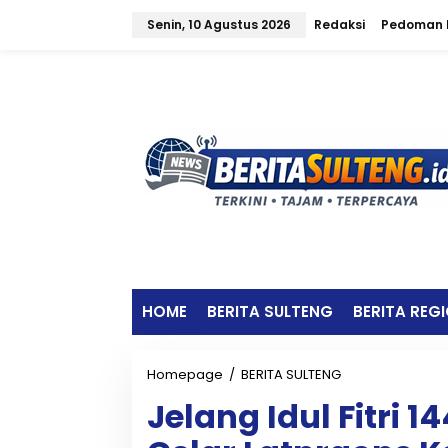
L
Senin, 10 Agustus 2026
Redaksi
Pedoman M
e
w
a
t
i
k
e
k
o
n
t
e
n
HOME
BERITA SULTENG
BERITA REG
Homepage
/
BERITA SULTENG
J
e
Jelang Idul Fitri 1
l
a