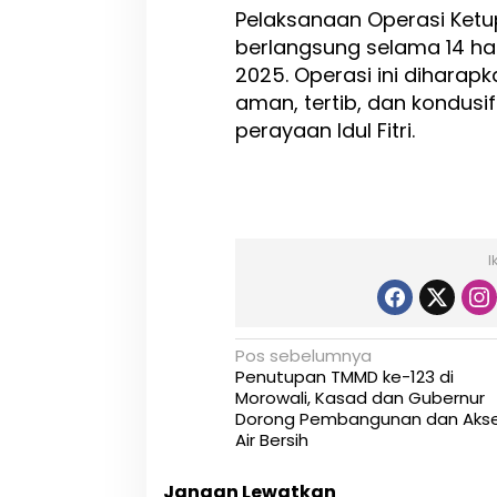
Pelaksanaan Operasi Ket
berlangsung selama 14 hari
2025. Operasi ini dihara
aman, tertib, dan kondusi
perayaan Idul Fitri.
I
N
Pos sebelumnya
Penutupan TMMD ke-123 di
a
Morowali, Kasad dan Gubernur
Dorong Pembangunan dan Aks
v
Air Bersih
i
Jangan Lewatkan