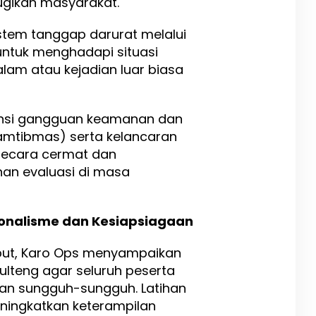
ugikan masyarakat.
stem tanggap darurat melalui
 untuk menghadapi situasi
alam atau kejadian luar biasa
ensi gangguan keamanan dan
amtibmas) serta kelancaran
n secara cermat dan
han evaluasi di masa
ionalisme dan Kesiapsiagaan
ut, Karo Ops menyampaikan
ulteng agar seluruh peserta
an sungguh-sungguh. Latihan
ningkatkan keterampilan