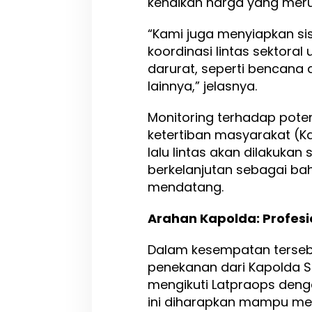
kenaikan harga yang mer
g
k
“Kami juga menyiapkan si
a
t
koordinasi lintas sektoral
k
darurat, seperti bencana 
a
lainnya,” jelasnya.
n
P
e
Monitoring terhadap pot
n
ketertiban masyarakat (K
g
lalu lintas akan dilakuka
a
m
berkelanjutan sebagai ba
a
mendatang.
n
a
Arahan Kapolda: Profes
n
d
a
Dalam kesempatan terseb
n
penekanan dari Kapolda S
P
mengikuti Latpraops deng
e
l
ini diharapkan mampu me
a