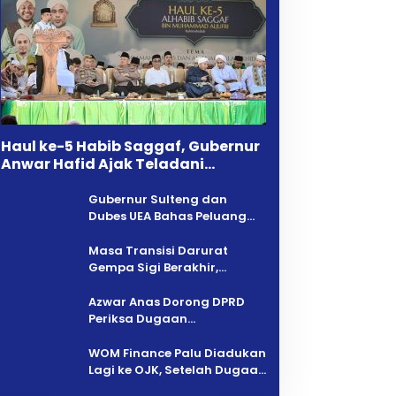
Haul ke-5 Habib Saggaf, Gubernur
Anwar Hafid Ajak Teladani
Warisan Ilmu dan Pendidikan
Gubernur Sulteng dan
Dubes UEA Bahas Peluang
Investasi, Empat Sektor Jadi
Prioritas
Masa Transisi Darurat
Gempa Sigi Berakhir,
Pemprov Sulteng Fokus
Percepatan Pemulihan
Azwar Anas Dorong DPRD
Periksa Dugaan
Pelanggaran AMDAL di
Wilayah Tambang PT CPM
‎WOM Finance Palu Diadukan
Lagi ke OJK, Setelah Dugaan
Pelelangan Kini Penarikan