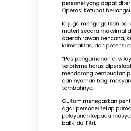
personel yang dapat dite
y
Operasi Ketupat berlangs
a
n
a
Ia juga mengingatkan par
n
materi secara maksimal da
A
daerah rawan bencana, k
r
u
kriminalitas, dan potensi
s
M
“Pos pengamanan di wilay
u
terorisme harus dipersiap
d
i
mendorong pembuatan p
k
dan nyaman bagi masyara
tambahnya.
Gultom menegaskan pentin
agar personel tetap pri
pelayanan kepada masyar
balik Idul Fitri.