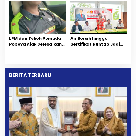
Wilayah Tambang PT
Pelelangan Kini
CPM
Penarikan Kendaraan
Dipersoalkan ‎
LPM dan Tokoh Pemuda
Air Bersih hingga
Poboya Ajak Selesaikan
Sertifikat Huntap Jadi
Perselisihan Dua Jurnalis
Aspirasi Warga Desa
Melalui Mediasi Dan
Bangga Saat Reses
Kekeluargaan
Longki Djanggola
BERITA TERBARU