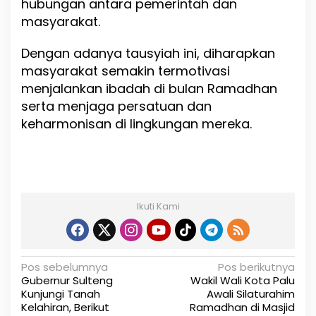
hubungan antara pemerintah dan
masyarakat.
Dengan adanya tausyiah ini, diharapkan
masyarakat semakin termotivasi
menjalankan ibadah di bulan Ramadhan
serta menjaga persatuan dan
keharmonisan di lingkungan mereka.
Ikuti Kami
N
Pos sebelumnya
Pos berikutnya
Gubernur Sulteng
Wakil Wali Kota Palu
a
Kunjungi Tanah
Awali Silaturahim
Kelahiran, Berikut
Ramadhan di Masjid