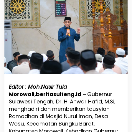
l
t
e
n
g
D
r
.
H
.
A
n
w
a
r
H
Editor : Moh.Nasir Tula
a
Morowali,beritasulteng.id –
Gubernur
f
Sulawesi Tengah, Dr. H. Anwar Hafid, M.Si,
i
d
menghadiri dan memberikan tausyiah
,
Ramadhan di Masjid Nurul Iman, Desa
M
Wosu, Kecamatan Bungku Barat,
.
S
Kabupaten Morowali. Kehadiran Gubernur