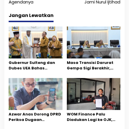
v
Agendanya
Jami Nurul Ijtihad
i
Jangan Lewatkan
g
a
s
i
p
Gubernur Sulteng dan
Masa Transisi Darurat
o
Dubes UEA Bahas
Gempa Sigi Berakhir,
Peluang Investasi, Empat
Pemprov Sulteng Fokus
s
Sektor Jadi Prioritas
Percepatan Pemulihan
Azwar Anas Dorong DPRD
‎WOM Finance Palu
Periksa Dugaan
Diadukan Lagi ke OJK,
Pelanggaran AMDAL di
Setelah Dugaan