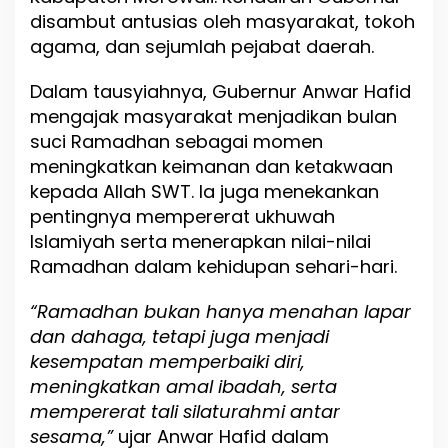
i
disambut antusias oleh masyarakat, tokoh
B
agama, dan sejumlah pejabat daerah.
e
r
i
Dalam tausyiahnya, Gubernur Anwar Hafid
T
mengajak masyarakat menjadikan bulan
a
suci Ramadhan sebagai momen
u
s
meningkatkan keimanan dan ketakwaan
y
kepada Allah SWT. Ia juga menekankan
i
pentingnya mempererat ukhuwah
a
h
Islamiyah serta menerapkan nilai-nilai
R
Ramadhan dalam kehidupan sehari-hari.
a
m
“Ramadhan bukan hanya menahan lapar
a
d
dan dahaga, tetapi juga menjadi
h
kesempatan memperbaiki diri,
a
meningkatkan amal ibadah, serta
n
d
mempererat tali silaturahmi antar
i
sesama,”
ujar Anwar Hafid dalam
M