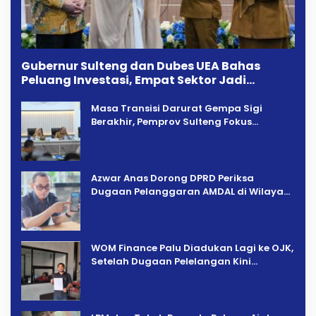
Gubernur Sulteng dan Dubes UEA Bahas
Peluang Investasi, Empat Sektor Jadi
Prioritas
Masa Transisi Darurat Gempa Sigi
Berakhir, Pemprov Sulteng Fokus
Percepatan Pemulihan
Azwar Anas Dorong DPRD Periksa
Dugaan Pelanggaran AMDAL di Wilayah
Tambang PT CPM
‎WOM Finance Palu Diadukan Lagi ke OJK,
Setelah Dugaan Pelelangan Kini
Penarikan Kendaraan Dipersoalkan ‎