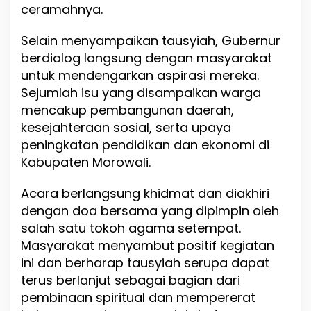
ceramahnya.
a
s
j
Selain menyampaikan tausyiah, Gubernur
i
berdialog langsung dengan masyarakat
d
untuk mendengarkan aspirasi mereka.
N
Sejumlah isu yang disampaikan warga
u
r
mencakup pembangunan daerah,
u
kesejahteraan sosial, serta upaya
l
peningkatan pendidikan dan ekonomi di
I
m
Kabupaten Morowali.
a
n
Acara berlangsung khidmat dan diakhiri
W
dengan doa bersama yang dipimpin oleh
o
s
salah satu tokoh agama setempat.
u
Masyarakat menyambut positif kegiatan
ini dan berharap tausyiah serupa dapat
terus berlanjut sebagai bagian dari
pembinaan spiritual dan mempererat