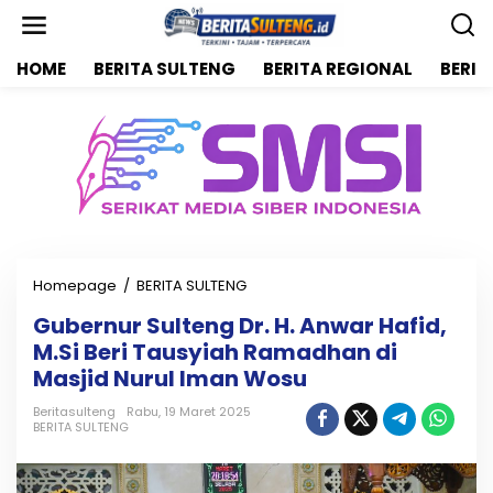
L
e
w
HOME
BERITA SULTENG
BERITA REGIONAL
BERIT
a
t
i
k
e
k
o
n
t
e
n
Homepage
/
BERITA SULTENG
G
u
Gubernur Sulteng Dr. H. Anwar Hafid,
b
M.Si Beri Tausyiah Ramadhan di
e
r
Masjid Nurul Iman Wosu
n
u
Beritasulteng
Rabu, 19 Maret 2025
BERITA SULTENG
r
S
u