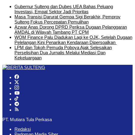
Gubernur Sulteng dan Dubes UEA Bahas Peluang
Investasi, Empat Sektor Jadi Prioritas
Masa Transisi Darurat Gempa Sigi Berakhir, Pemprov
Sulteng Fokus Percepatan Pemulihan
Azwar Anas Dorong DPRD Periksa Dugaan Pelanggaran
AMDAL di Wilayah Tambang PT CPM
‎WOM Finance Palu Diadukan Lagi ke OJK, Setelah Dugaan
Pelelangan Kini Penarikan Kendaraan Dipersoalkan ‎
LPM dan Tokoh Pemuda Poboya Ajak Selesaikan
Perselisihan Dua Jurnalis Melalui Mediasi Dan
Kekeluargaan
PT. Mutiara Tula Perkasa
Redaksi
Pedoman Media Siber