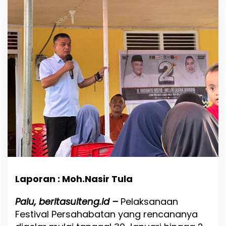
l
u
H
a
d
i
a
n
t
o
R
a
s
y
i
d
;
F
e
Laporan : Moh.Nasir Tula
s
t
Palu, beritasulteng.id –
Pelaksanaan
i
v
Festival Persahabatan yang rencananya
a