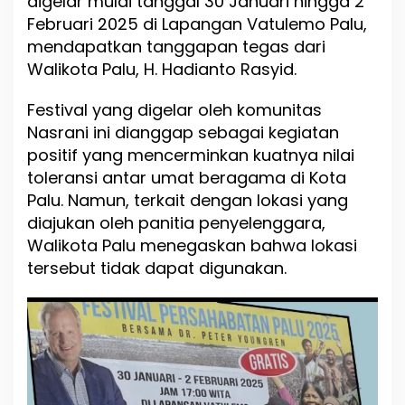
digelar mulai tanggal 30 Januari hingga 2
l
Februari 2025 di Lapangan Vatulemo Palu,
P
e
mendapatkan tanggapan tegas dari
r
Walikota Palu, H. Hadianto Rasyid.
s
a
Festival yang digelar oleh komunitas
h
a
Nasrani ini dianggap sebagai kegiatan
b
positif yang mencerminkan kuatnya nilai
a
toleransi antar umat beragama di Kota
t
Palu. Namun, terkait dengan lokasi yang
a
n
diajukan oleh panitia penyelenggara,
2
Walikota Palu menegaskan bahwa lokasi
0
tersebut tidak dapat digunakan.
2
5
D
i
a
n
g
g
a