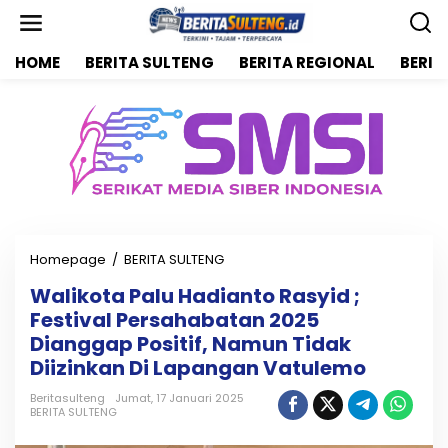
L
e
w
HOME
BERITA SULTENG
BERITA REGIONAL
BERIT
a
t
i
k
e
k
o
n
t
e
n
Homepage
/
BERITA SULTENG
W
a
Walikota Palu Hadianto Rasyid ;
l
Festival Persahabatan 2025
i
k
Dianggap Positif, Namun Tidak
o
Diizinkan Di Lapangan Vatulemo
t
a
Beritasulteng
Jumat, 17 Januari 2025
P
BERITA SULTENG
a