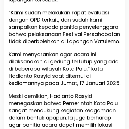
i
n
“Kami sudah melakukan rapat evaluasi
k
a
dengan OPD terkait, dan sudah kami
n
sampaikan kepada panitia penyelenggara
D
bahwa pelaksanaan Festival Persahabatan
i
L
tidak diperbolehkan di Lapangan Vatulemo.
a
p
Kami menyarankan agar acara ini
a
dilaksanakan di gedung tertutup yang ada
n
g
di beberapa wilayah Kota Palu,” kata
a
Hadianto Rasyid saat ditemui di
n
kediamannya pada Jumat, 17 Januari 2025.
V
a
t
Meski demikian, Hadianto Rasyid
u
menegaskan bahwa Pemerintah Kota Palu
l
sangat mendukung kegiatan keagamaan
e
dalam bentuk apapun. Ia juga berharap
m
o
agar panitia acara dapat memilih lokasi