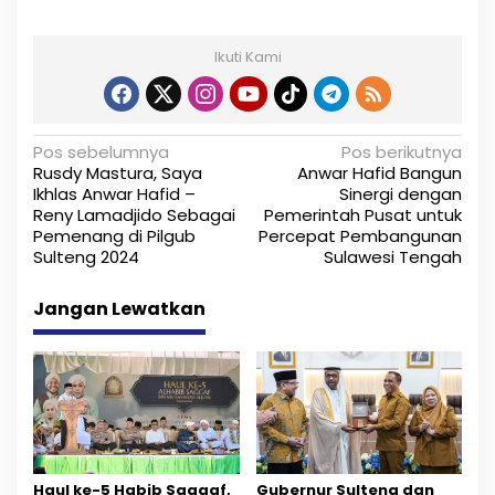
Ikuti Kami
N
Pos sebelumnya
Pos berikutnya
Rusdy Mastura, Saya
Anwar Hafid Bangun
a
Ikhlas Anwar Hafid –
Sinergi dengan
Reny Lamadjido Sebagai
Pemerintah Pusat untuk
v
Pemenang di Pilgub
Percepat Pembangunan
i
Sulteng 2024
Sulawesi Tengah
g
Jangan Lewatkan
a
s
i
p
o
Haul ke-5 Habib Saggaf,
Gubernur Sulteng dan