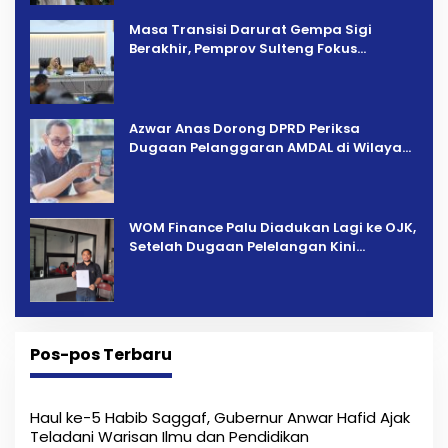
Masa Transisi Darurat Gempa Sigi
Berakhir, Pemprov Sulteng Fokus
Percepatan Pemulihan
Azwar Anas Dorong DPRD Periksa
Dugaan Pelanggaran AMDAL di Wilayah
Tambang PT CPM
‎WOM Finance Palu Diadukan Lagi ke OJK,
Setelah Dugaan Pelelangan Kini
Penarikan Kendaraan Dipersoalkan ‎
Pos-pos Terbaru
Haul ke-5 Habib Saggaf, Gubernur Anwar Hafid Ajak
Teladani Warisan Ilmu dan Pendidikan