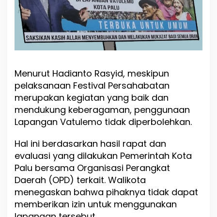
p
P
o
s
i
t
i
Menurut Hadianto Rasyid, meskipun
f
,
pelaksanaan Festival Persahabatan
N
merupakan kegiatan yang baik dan
a
mendukung keberagaman, penggunaan
m
u
Lapangan Vatulemo tidak diperbolehkan.
n
T
Hal ini berdasarkan hasil rapat dan
i
evaluasi yang dilakukan Pemerintah Kota
d
a
Palu bersama Organisasi Perangkat
k
Daerah (OPD) terkait. Walikota
D
menegaskan bahwa pihaknya tidak dapat
i
i
memberikan izin untuk menggunakan
z
lapangan tersebut.