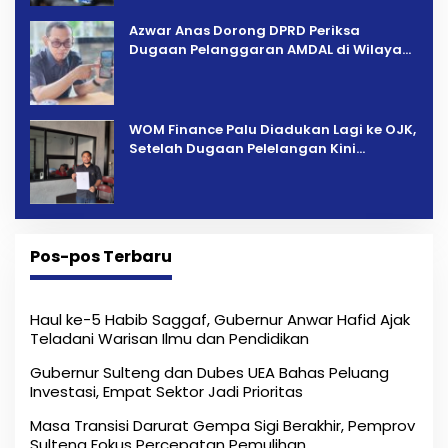
Azwar Anas Dorong DPRD Periksa
Dugaan Pelanggaran AMDAL di Wilayah
Tambang PT CPM
‎WOM Finance Palu Diadukan Lagi ke OJK,
Setelah Dugaan Pelelangan Kini
Penarikan Kendaraan Dipersoalkan ‎
Pos-pos Terbaru
Haul ke-5 Habib Saggaf, Gubernur Anwar Hafid Ajak
Teladani Warisan Ilmu dan Pendidikan
Gubernur Sulteng dan Dubes UEA Bahas Peluang
Investasi, Empat Sektor Jadi Prioritas
Masa Transisi Darurat Gempa Sigi Berakhir, Pemprov
Sulteng Fokus Percepatan Pemulihan