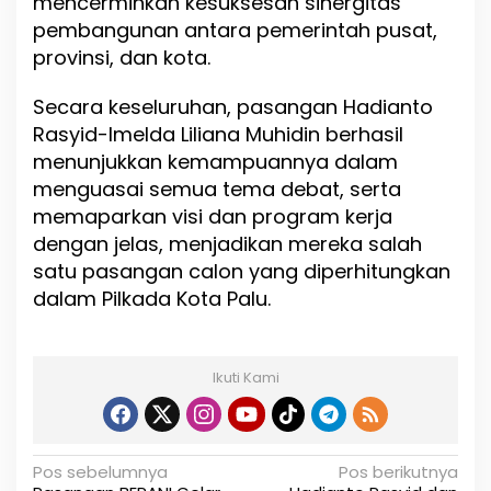
mencerminkan kesuksesan sinergitas
pembangunan antara pemerintah pusat,
provinsi, dan kota.
Secara keseluruhan, pasangan Hadianto
Rasyid-Imelda Liliana Muhidin berhasil
menunjukkan kemampuannya dalam
menguasai semua tema debat, serta
memaparkan visi dan program kerja
dengan jelas, menjadikan mereka salah
satu pasangan calon yang diperhitungkan
dalam Pilkada Kota Palu.
Ikuti Kami
N
Pos sebelumnya
Pos berikutnya