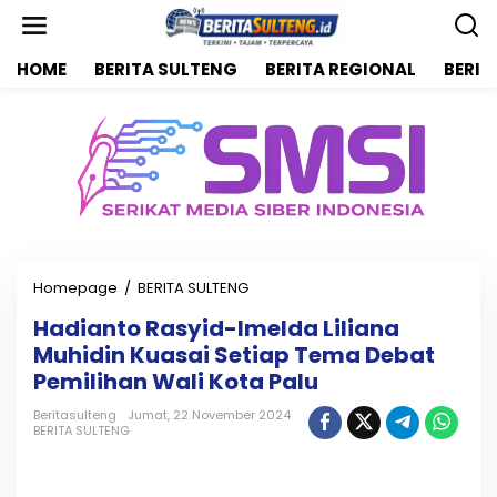
L
e
w
HOME
BERITA SULTENG
BERITA REGIONAL
BERIT
a
t
i
k
e
k
o
n
t
e
n
Homepage
/
BERITA SULTENG
H
a
Hadianto Rasyid-Imelda Liliana
d
Muhidin Kuasai Setiap Tema Debat
i
a
Pemilihan Wali Kota Palu
n
t
Beritasulteng
Jumat, 22 November 2024
BERITA SULTENG
o
R
a