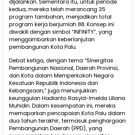
dijalankan. Sementara itu, untuk periode
m
kedua, mereka telah merancang 35
i
program tambahan, menjadikan total
l
i
program kerja berjumlah 88. Konsep ini
h
diwakili dengan simbol “INFINITY”, yang
a
menggambarkan keberlanjutan
n
W
pembangunan Kota Palu.
a
l
Debat ketiga, dengan tema “Sinergitas
i
Pembangunan Nasional, Daerah Provinsi,
K
o
dan Kota dalam Memperkokoh Negara
t
Kesatuan Republik Indonesia dan
a
Kebangsaan,” juga menunjukkan
P
a
keunggulan Hadianto Rasyid-Imelda Liliana
l
Muhidin. Dalam kesempatan ini, mereka
u
memaparkan pencapaian Kota Palu dalam
dua tahun terakhir, termasuk penghargaan
Pembangunan Daerah (PPD), yang