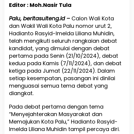
s
Editor : Moh.Nasir Tula
y
i
Palu, beritasulteng.id –
d
Calon Wali Kota
-
dan Wakil Wali Kota Palu nomor urut 2,
I
Hadianto Rasyid-Imelda Liliana Muhidin,
m
telah mengikuti seluruh rangkaian debat
e
l
kandidat, yang dimulai dengan debat
d
pertama pada Senin (21/10/2024), debat
a
kedua pada Kamis (7/11/2024), dan debat
L
i
ketiga pada Jumat (22/11/2024). Dalam
l
setiap kesempatan, pasangan ini dinilai
i
menguasai semua tema debat yang
a
n
diangkat.
a
M
Pada debat pertama dengan tema
u
“Menyejahterakan Masyarakat dan
h
i
Memajukan Kota Palu,” Hadianto Rasyid-
d
Imelda Liliana Muhidin tampil percaya diri.
i