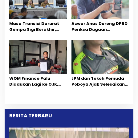
Masa Transisi Darurat
Azwar Anas Dorong DPRD
Gempa Sigi Berakhir,
Periksa Dugaan
Pemprov Sulteng Fokus
Pelanggaran AMDAL di
Percepatan Pemulihan
Wilayah Tambang PT
CPM
‎WOM Finance Palu
LPM dan Tokoh Pemuda
Diadukan Lagi ke OJK,
Poboya Ajak Selesaikan
Setelah Dugaan
Perselisihan Dua Jurnalis
Pelelangan Kini
Melalui Mediasi Dan
Penarikan Kendaraan
Kekeluargaan
Dipersoalkan ‎
BERITA TERBARU