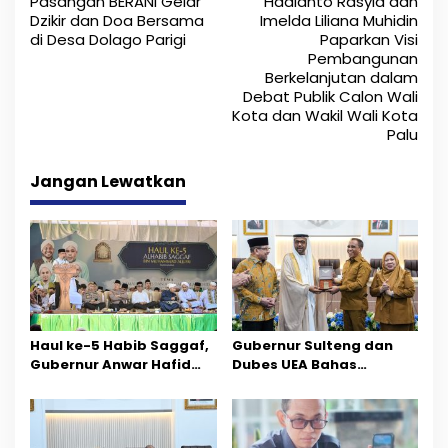
Pasangan BERANI Gelar
Hadianto Rasyid dan
a
Dzikir dan Doa Bersama
Imelda Liliana Muhidin
di Desa Dolago Parigi
Paparkan Visi
v
Pembangunan
i
Berkelanjutan dalam
Debat Publik Calon Wali
g
Kota dan Wakil Wali Kota
Palu
a
s
Jangan Lewatkan
i
p
o
s
Haul ke-5 Habib Saggaf,
Gubernur Sulteng dan
Gubernur Anwar Hafid
Dubes UEA Bahas
Ajak Teladani Warisan
Peluang Investasi, Empat
Ilmu dan Pendidikan
Sektor Jadi Prioritas