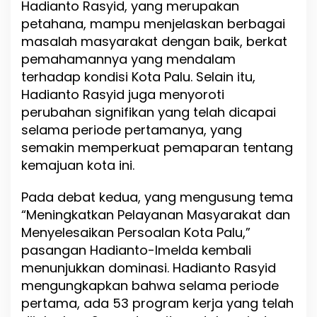
Hadianto Rasyid, yang merupakan
n
K
petahana, mampu menjelaskan berbagai
u
masalah masyarakat dengan baik, berkat
a
pemahamannya yang mendalam
s
a
terhadap kondisi Kota Palu. Selain itu,
i
Hadianto Rasyid juga menyoroti
S
perubahan signifikan yang telah dicapai
e
selama periode pertamanya, yang
t
i
semakin memperkuat pemaparan tentang
a
kemajuan kota ini.
p
T
Pada debat kedua, yang mengusung tema
e
m
“Meningkatkan Pelayanan Masyarakat dan
a
Menyelesaikan Persoalan Kota Palu,”
D
pasangan Hadianto-Imelda kembali
e
b
menunjukkan dominasi. Hadianto Rasyid
a
mengungkapkan bahwa selama periode
t
pertama, ada 53 program kerja yang telah
P
e