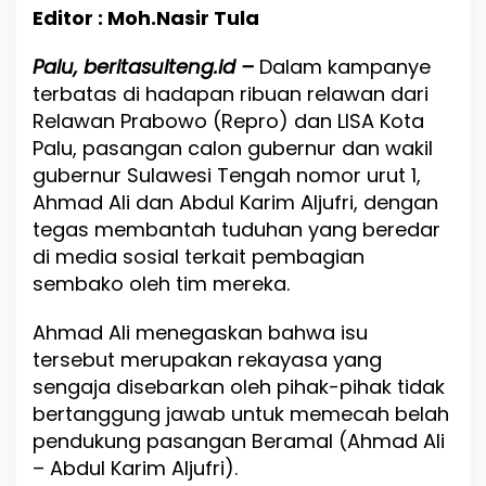
n
Editor : Moh.Nasir Tula
t
a
Palu, beritasulteng.id –
h
Dalam kampanye
T
terbatas di hadapan ribuan relawan dari
u
Relawan Prabowo (Repro) dan LISA Kota
d
Palu, pasangan calon gubernur dan wakil
u
h
gubernur Sulawesi Tengah nomor urut 1,
a
Ahmad Ali dan Abdul Karim Aljufri, dengan
n
tegas membantah tuduhan yang beredar
P
e
di media sosial terkait pembagian
m
sembako oleh tim mereka.
b
a
Ahmad Ali menegaskan bahwa isu
g
i
tersebut merupakan rekayasa yang
a
sengaja disebarkan oleh pihak-pihak tidak
n
bertanggung jawab untuk memecah belah
S
e
pendukung pasangan Beramal (Ahmad Ali
m
– Abdul Karim Aljufri).
b