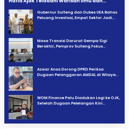
Hafid Ajak Teladani Warisan Ilmu dan
Pendidikan
Gubernur Sulteng dan Dubes UEA Bahas
Peluang Investasi, Empat Sektor Jadi
Prioritas
Masa Transisi Darurat Gempa Sigi
Berakhir, Pemprov Sulteng Fokus
Percepatan Pemulihan
Azwar Anas Dorong DPRD Periksa
Dugaan Pelanggaran AMDAL di Wilayah
Tambang PT CPM
‎WOM Finance Palu Diadukan Lagi ke OJK,
Setelah Dugaan Pelelangan Kini
Penarikan Kendaraan Dipersoalkan ‎