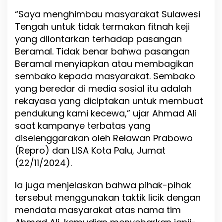
a
“Saya menghimbau masyarakat Sulawesi
k
o
Tengah untuk tidak termakan fitnah keji
,
yang dilontarkan terhadap pasangan
S
Beramal. Tidak benar bahwa pasangan
e
b
Beramal menyiapkan atau membagikan
u
sembako kepada masyarakat. Sembako
t
yang beredar di media sosial itu adalah
I
s
rekayasa yang diciptakan untuk membuat
u
pendukung kami kecewa,” ujar Ahmad Ali
F
saat kampanye terbatas yang
i
diselenggarakan oleh Relawan Prabowo
t
n
(Repro) dan LISA Kota Palu, Jumat
a
(22/11/2024).
h
u
Ia juga menjelaskan bahwa pihak-pihak
n
t
tersebut menggunakan taktik licik dengan
u
mendata masyarakat atas nama tim
k
P