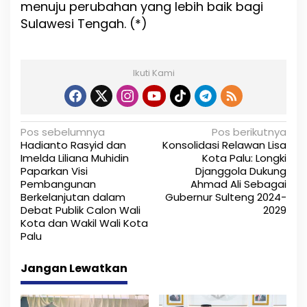
menuju perubahan yang lebih baik bagi
Sulawesi Tengah. (*)
Ikuti Kami
N
Pos sebelumnya
Pos berikutnya
Hadianto Rasyid dan
Konsolidasi Relawan Lisa
a
Imelda Liliana Muhidin
Kota Palu: Longki
Paparkan Visi
Djanggola Dukung
v
Pembangunan
Ahmad Ali Sebagai
i
Berkelanjutan dalam
Gubernur Sulteng 2024-
Debat Publik Calon Wali
2029
g
Kota dan Wakil Wali Kota
Palu
a
s
Jangan Lewatkan
i