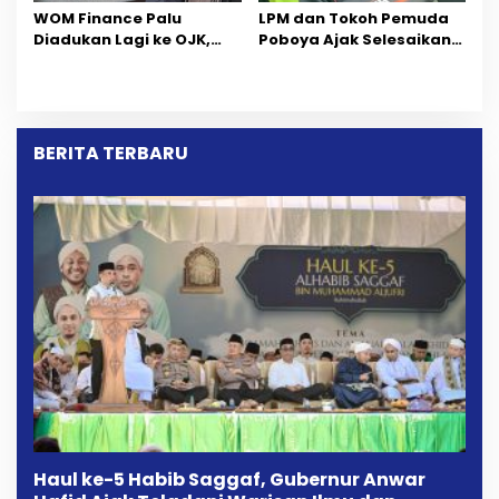
‎WOM Finance Palu
LPM dan Tokoh Pemuda
Diadukan Lagi ke OJK,
Poboya Ajak Selesaikan
Setelah Dugaan
Perselisihan Dua Jurnalis
Pelelangan Kini
Melalui Mediasi Dan
Penarikan Kendaraan
Kekeluargaan
Dipersoalkan ‎
BERITA TERBARU
Haul ke-5 Habib Saggaf, Gubernur Anwar