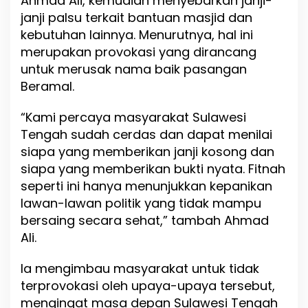
Ahmad Ali, kemudian menyebarkan janji-
e
janji palsu terkait bantuan masjid dan
c
kebutuhan lainnya. Menurutnya, hal ini
a
merupakan provokasi yang dirancang
h
B
untuk merusak nama baik pasangan
e
Beramal.
l
a
“Kami percaya masyarakat Sulawesi
h
P
Tengah sudah cerdas dan dapat menilai
e
siapa yang memberikan janji kosong dan
n
siapa yang memberikan bukti nyata. Fitnah
d
u
seperti ini hanya menunjukkan kepanikan
k
lawan-lawan politik yang tidak mampu
u
bersaing secara sehat,” tambah Ahmad
n
g
Ali.
Ia mengimbau masyarakat untuk tidak
terprovokasi oleh upaya-upaya tersebut,
mengingat masa depan Sulawesi Tengah