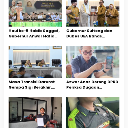
p
o
s
Haul ke-5 Habib Saggaf,
Gubernur Sulteng dan
Gubernur Anwar Hafid
Dubes UEA Bahas
Ajak Teladani Warisan
Peluang Investasi, Empat
Ilmu dan Pendidikan
Sektor Jadi Prioritas
Masa Transisi Darurat
Azwar Anas Dorong DPRD
Gempa Sigi Berakhir,
Periksa Dugaan
Pemprov Sulteng Fokus
Pelanggaran AMDAL di
Percepatan Pemulihan
Wilayah Tambang PT
CPM