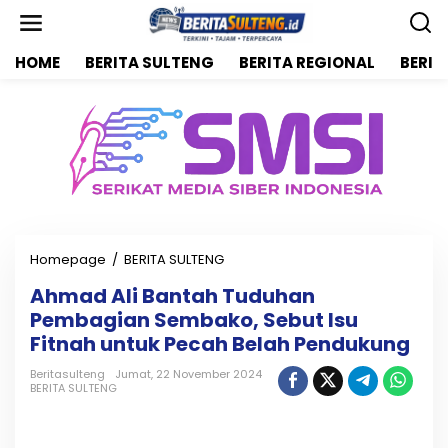
L
e
w
HOME
BERITA SULTENG
BERITA REGIONAL
BERIT
a
t
i
k
e
k
o
n
t
e
n
Homepage
/
BERITA SULTENG
A
h
Ahmad Ali Bantah Tuduhan
m
Pembagian Sembako, Sebut Isu
a
d
Fitnah untuk Pecah Belah Pendukung
A
l
Beritasulteng
Jumat, 22 November 2024
BERITA SULTENG
i
B
a