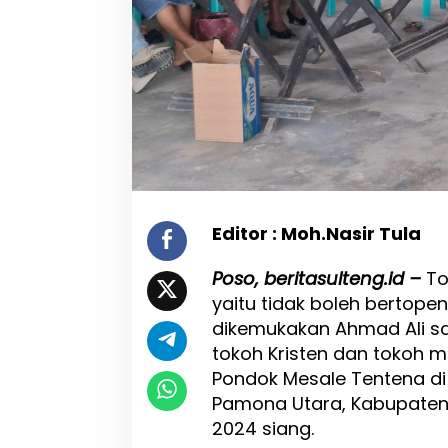
i
"
T
i
d
a
k
B
o
l
e
h
Editor : Moh.Nasir Tula
B
e
Poso, beritasulteng.id –
To
r
t
yaitu tidak boleh bertope
o
dikemukakan Ahmad Ali s
p
tokoh Kristen dan tokoh 
e
n
Pondok Mesale Tentena di
g
Pamona Utara, Kabupaten
2024 siang.