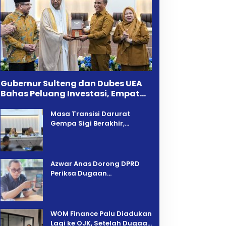
Gubernur Sulteng dan Dubes UEA
Bahas Peluang Investasi, Empat
Sektor Jadi Prioritas
Masa Transisi Darurat
Gempa Sigi Berakhir,
Pemprov Sulteng Fokus
Percepatan Pemulihan
Azwar Anas Dorong DPRD
Periksa Dugaan
Pelanggaran AMDAL di
Wilayah Tambang PT CPM
‎WOM Finance Palu Diadukan
Lagi ke OJK, Setelah Dugaan