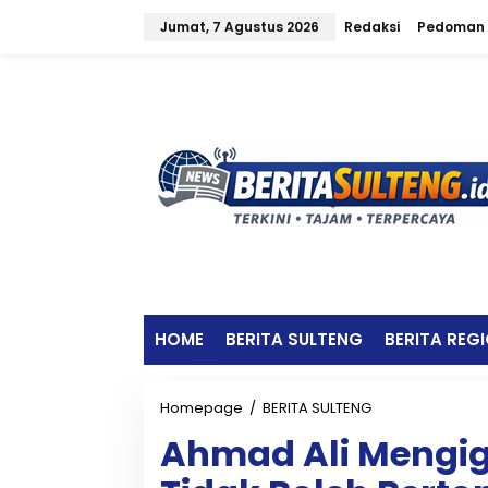
L
Jumat, 7 Agustus 2026
Redaksi
Pedoman 
e
w
a
t
i
k
e
k
o
n
t
e
n
HOME
BERITA SULTENG
BERITA REG
Homepage
/
BERITA SULTENG
A
h
Ahmad Ali Mengiga
m
a