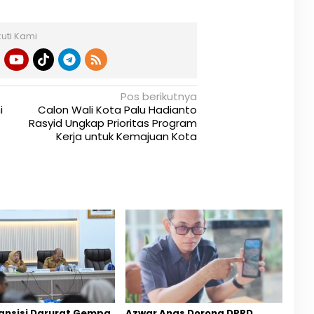
kuti Kami
Pos berikutnya
i
Calon Wali Kota Palu Hadianto
Rasyid Ungkap Prioritas Program
Kerja untuk Kemajuan Kota
ansisi Darurat Gempa
Azwar Anas Dorong DPRD