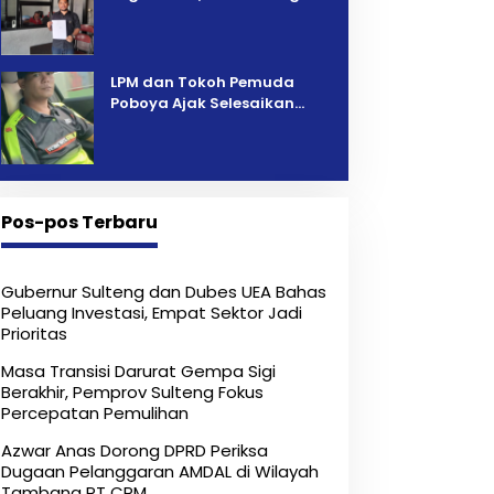
Pelelangan Kini Penarikan
Kendaraan Dipersoalkan ‎
LPM dan Tokoh Pemuda
Poboya Ajak Selesaikan
Perselisihan Dua Jurnalis
Melalui Mediasi Dan
Kekeluargaan
Pos-pos Terbaru
Gubernur Sulteng dan Dubes UEA Bahas
Peluang Investasi, Empat Sektor Jadi
Prioritas
Masa Transisi Darurat Gempa Sigi
Berakhir, Pemprov Sulteng Fokus
Percepatan Pemulihan
Azwar Anas Dorong DPRD Periksa
Dugaan Pelanggaran AMDAL di Wilayah
Tambang PT CPM