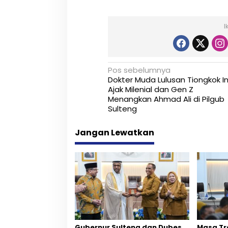
I
N
Pos sebelumnya
Dokter Muda Lulusan Tiongkok In
a
Ajak Milenial dan Gen Z
Menangkan Ahmad Ali di Pilgub
v
Sulteng
i
Jangan Lewatkan
g
a
s
i
p
o
Gubernur Sulteng dan Dubes
Masa Tr