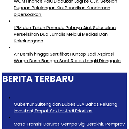
‎WOM Finance Palu Diadukan Lagi ke OJK, Setelah
Dugaan Pelelangan Kini Penarikan Kendaraan
Dipersoalkan ‎
LPM dan Tokoh Pemuda Poboya Ajak Selesaikan
Perselisihan Dua Jurnalis Melalui Mediasi Dan
Kekeluargaan
Air Bersih hingga Sertifikat Huntap Jadi Aspirasi
Warga Desa Bangga Saat Reses Longki Djanggola
BERITA TERBARU
Gubernur Sulteng dan Dubes UEA Bahas Peluang
Investasi, Empat Sektor Jadi Prioritas
Masa Transisi Darurat Gempa Sigi Berakhir, Pemprov