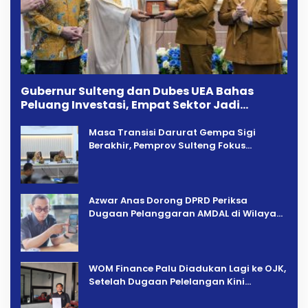
Gubernur Sulteng dan Dubes UEA Bahas
Peluang Investasi, Empat Sektor Jadi
Prioritas
Masa Transisi Darurat Gempa Sigi
Berakhir, Pemprov Sulteng Fokus
Percepatan Pemulihan
Azwar Anas Dorong DPRD Periksa
Dugaan Pelanggaran AMDAL di Wilayah
Tambang PT CPM
‎WOM Finance Palu Diadukan Lagi ke OJK,
Setelah Dugaan Pelelangan Kini
Penarikan Kendaraan Dipersoalkan ‎