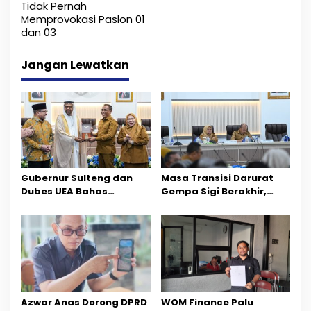
Tidak Pernah
n
g
Memprovokasi Paslon 01
g
dan 03
a
s
Jangan Lewatkan
i
p
o
s
Gubernur Sulteng dan
Masa Transisi Darurat
Dubes UEA Bahas
Gempa Sigi Berakhir,
Peluang Investasi, Empat
Pemprov Sulteng Fokus
Sektor Jadi Prioritas
Percepatan Pemulihan
Azwar Anas Dorong DPRD
‎WOM Finance Palu