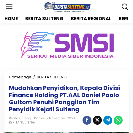
L
e
w
HOME
BERITA SULTENG
BERITA REGIONAL
BERIT
a
t
i
k
e
k
o
n
t
e
n
Homepage
/
BERITA SULTENG
M
u
Mudahkan Penyidikan, Kepala Divisi
d
Finance Holding PT.AAL Daniel Paolo
a
h
Gultom Penuhi Panggilan Tim
k
Penyidik Kejati Sulteng
a
n
Beritasulteng
Kamis, 7 November 2024
P
BERITA SULTENG
e