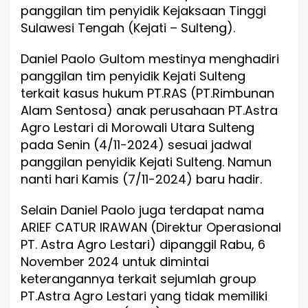
a
panggilan tim penyidik Kejaksaan Tinggi
n
Sulawesi Tengah (Kejati – Sulteng).
c
e
Daniel Paolo Gultom mestinya menghadiri
H
o
panggilan tim penyidik Kejati Sulteng
l
terkait kasus hukum PT.RAS (PT.Rimbunan
d
Alam Sentosa) anak perusahaan PT.Astra
i
n
Agro Lestari di Morowali Utara Sulteng
g
pada Senin (4/11-2024) sesuai jadwal
P
panggilan penyidik Kejati Sulteng. Namun
T
.
nanti hari Kamis (7/11-2024) baru hadir.
A
A
Selain Daniel Paolo juga terdapat nama
L
ARIEF CATUR IRAWAN (Direktur Operasional
D
a
PT. Astra Agro Lestari) dipanggil Rabu, 6
n
November 2024 untuk dimintai
i
keterangannya terkait sejumlah group
e
PT.Astra Agro Lestari yang tidak memiliki
l
P