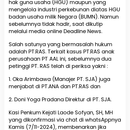
hak guna usaha (HGU) maupun yang
a
mengelola industri perkebunan diatas HGU
o
badan usaha milik Negara (BUMN). Namun
l
o
sebelumnya tidak hadir, saat dikutip
G
melalui media online Deadline News.
u
l
Salah satunya yang bermasalah hukum
t
o
adalah PT.RAS. Terkait kasus PT.RAS anak
m
perusahaan PT AAL ini, sebelumnya dua
P
petinggi PT. RAS telah di periksa yakni :
e
n
u
1. Oka Arimbawa (Manajer PT. SJA) juga
h
menjabat di PT.ANA dan PT.RAS dan
i
P
2. Doni Yoga Pradana Direktur di PT. SJA.
a
n
g
Kasi Penkum Kejati Laode Sofyan, SH, MH
g
yang dikonfirmasi via chat di whatsAppnya
i
Kamis (7/11-2024), membenarkan jika
l