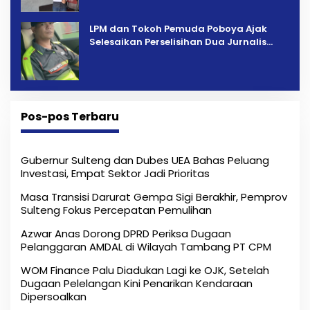
LPM dan Tokoh Pemuda Poboya Ajak
Selesaikan Perselisihan Dua Jurnalis
Melalui Mediasi Dan Kekeluargaan
Pos-pos Terbaru
Gubernur Sulteng dan Dubes UEA Bahas Peluang
Investasi, Empat Sektor Jadi Prioritas
Masa Transisi Darurat Gempa Sigi Berakhir, Pemprov
Sulteng Fokus Percepatan Pemulihan
Azwar Anas Dorong DPRD Periksa Dugaan
Pelanggaran AMDAL di Wilayah Tambang PT CPM
‎WOM Finance Palu Diadukan Lagi ke OJK, Setelah
Dugaan Pelelangan Kini Penarikan Kendaraan
Dipersoalkan ‎