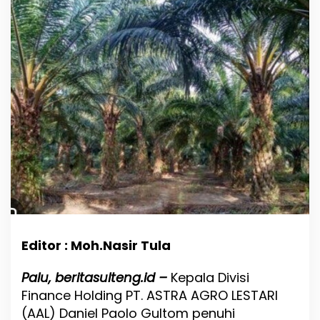
n
y
i
d
i
k
a
n
,
K
e
p
a
l
a
D
i
v
Editor : Moh.Nasir Tula
i
s
i
Palu, beritasulteng.id –
Kepala Divisi
F
Finance Holding PT. ASTRA AGRO LESTARI
i
(AAL) Daniel Paolo Gultom penuhi
n