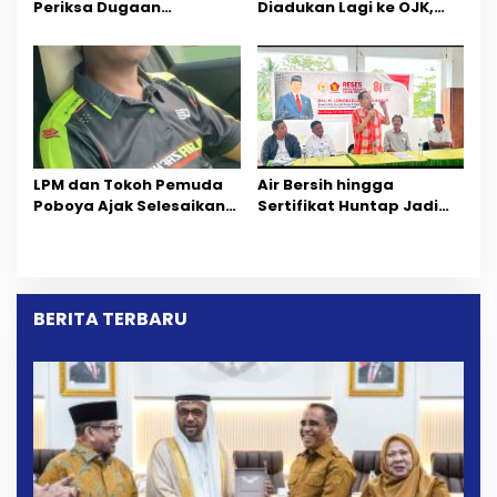
Periksa Dugaan
Diadukan Lagi ke OJK,
Pelanggaran AMDAL di
Setelah Dugaan
Wilayah Tambang PT
Pelelangan Kini
CPM
Penarikan Kendaraan
Dipersoalkan ‎
LPM dan Tokoh Pemuda
Air Bersih hingga
Poboya Ajak Selesaikan
Sertifikat Huntap Jadi
Perselisihan Dua Jurnalis
Aspirasi Warga Desa
Melalui Mediasi Dan
Bangga Saat Reses
Kekeluargaan
Longki Djanggola
BERITA TERBARU