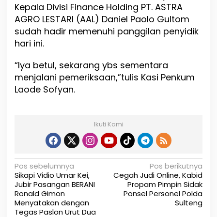
a
Kepala Divisi Finance Holding PT. ASTRA
n
AGRO LESTARI (AAL) Daniel Paolo Gultom
T
sudah hadir memenuhi panggilan penyidik
i
m
hari ini.
P
e
“Iya betul, sekarang ybs sementara
n
menjalani pemeriksaan,”tulis Kasi Penkum
y
i
Laode Sofyan.
d
i
k
K
Ikuti Kami
e
j
a
t
N
Pos sebelumnya
Pos berikutnya
i
Sikapi Vidio Umar Kei,
Cegah Judi Online, Kabid
S
a
Jubir Pasangan BERANI
Propam Pimpin Sidak
u
Ronald Gimon
Ponsel Personel Polda
v
l
Menyatakan dengan
Sulteng
t
i
Tegas Paslon Urut Dua
e