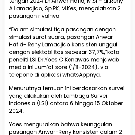
tengah 2024 Dr.Anwar Hafid, M.Si – dr.Reny
l
A Lamadjido, Sp.PK, M.Kes, mengalahkan 2
u
h
pasangan rivalnya.
L
i
“Dalam simulasi tiga pasangan dengan
m
simulasi surat suara, pasangan Anwar
a
P
Hafid- Reny Lamadjido konsisten unggul
e
dengan elektabilitas sebesar 37,7%,”kata
r
peneliti LSI Dr.Yoes C Kenawas menjawab
s
e
media ini Jum’at sore (1/11-2024), via
n
telepone di aplikasi whatsAppnya.
d
i
Menurutnya temuan ini berdasarkan survei
P
i
yang dilakukan oleh Lembaga Survei
l
Indonesia (LSI) antara 6 hingga 15 Oktober
g
2024.
u
b
S
Yoes menguraikan bahwa keunggulan
u
pasangan Anwar-Reny konsisten dalam 2
l