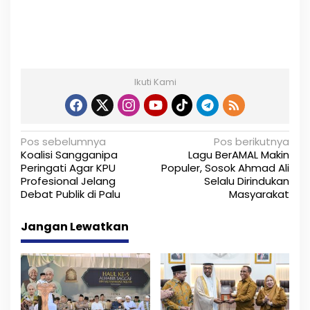
Ikuti Kami
N
Pos sebelumnya
Pos berikutnya
Koalisi Sangganipa
Lagu BerAMAL Makin
a
Peringati Agar KPU
Populer, Sosok Ahmad Ali
Profesional Jelang
Selalu Dirindukan
v
Debat Publik di Palu
Masyarakat
i
Jangan Lewatkan
g
a
s
i