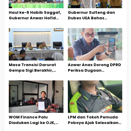
p
Haul ke-5 Habib Saggaf,
Gubernur Sulteng dan
o
Gubernur Anwar Hafid
Dubes UEA Bahas
Ajak Teladani Warisan
Peluang Investasi, Empat
s
Ilmu dan Pendidikan
Sektor Jadi Prioritas
Masa Transisi Darurat
Azwar Anas Dorong DPRD
Gempa Sigi Berakhir,
Periksa Dugaan
Pemprov Sulteng Fokus
Pelanggaran AMDAL di
Percepatan Pemulihan
Wilayah Tambang PT
CPM
‎WOM Finance Palu
LPM dan Tokoh Pemuda
Diadukan Lagi ke OJK,
Poboya Ajak Selesaikan
Setelah Dugaan
Perselisihan Dua Jurnalis