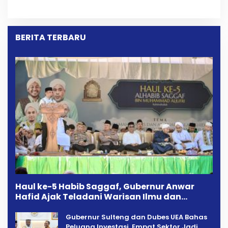
Pelelangan Kini
Melalui Mediasi Dan
Penarikan Kendaraan
Kekeluargaan
Dipersoalkan ‎
BERITA TERBARU
Haul ke-5 Habib Saggaf, Gubernur Anwar
Hafid Ajak Teladani Warisan Ilmu dan
Pendidikan
Gubernur Sulteng dan Dubes UEA Bahas
Peluang Investasi, Empat Sektor Jadi