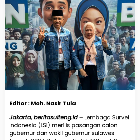
s
a
n
g
a
n
B
E
R
A
N
I
U
n
g
g
u
l
Editor : Moh. Nasir Tula
T
i
Jakarta, beritasulteng.id –
Lembaga Survei
g
Indonesia (LSI) merilis pasangan calon
a
P
gubernur dan wakil gubernur sulawesi
u