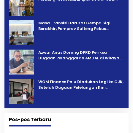
Prioritas
Masa Transisi Darurat Gempa Sigi
Berakhir, Pemprov Sulteng Fokus
Percepatan Pemulihan
Azwar Anas Dorong DPRD Periksa
Dugaan Pelanggaran AMDAL di Wilayah
Tambang PT CPM
‎WOM Finance Palu Diadukan Lagi ke OJK,
Setelah Dugaan Pelelangan Kini
Penarikan Kendaraan Dipersoalkan ‎
Pos-pos Terbaru