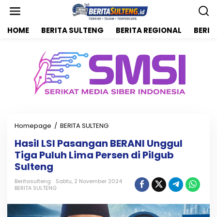
L
e
w
HOME
BERITA SULTENG
BERITA REGIONAL
BERIT
a
t
i
k
e
k
o
n
t
e
n
Homepage
/
BERITA SULTENG
H
a
Hasil LSI Pasangan BERANI Unggul
s
Tiga Puluh Lima Persen di Pilgub
i
l
Sulteng
L
S
Beritasulteng
Sabtu, 2 November 2024
BERITA SULTENG
I
P
a