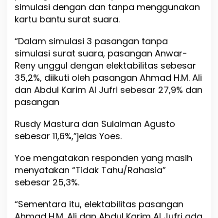
simulasi dengan dan tanpa menggunakan
t
kartu bantu surat suara.
e
n
g
“Dalam simulasi 3 pasangan tanpa
simulasi surat suara, pasangan Anwar-
Reny unggul dengan elektabilitas sebesar
35,2%, diikuti oleh pasangan Ahmad H.M. Ali
dan Abdul Karim Al Jufri sebesar 27,9% dan
pasangan
Rusdy Mastura dan Sulaiman Agusto
sebesar 11,6%,”jelas Yoes.
Yoe mengatakan responden yang masih
menyatakan “Tidak Tahu/Rahasia”
sebesar 25,3%.
“Sementara itu, elektabilitas pasangan
Ahmad H.M. Ali dan Abdul Karim Al Jufri ada