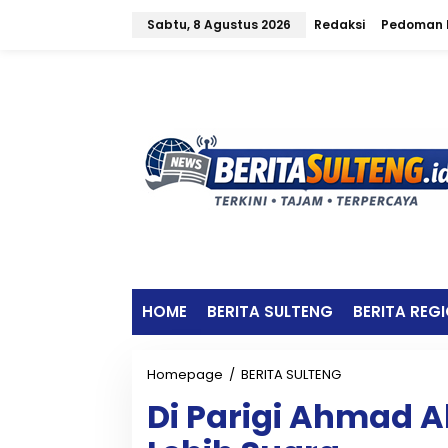
L
Sabtu, 8 Agustus 2026
Redaksi
Pedoman M
e
w
a
t
i
k
e
k
o
n
t
e
n
HOME
BERITA SULTENG
BERITA REG
Homepage
/
BERITA SULTENG
D
i
Di Parigi Ahmad A
P
a