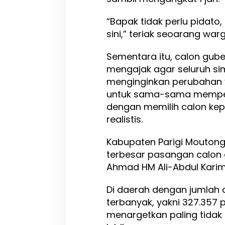
R
i
“Bapak tidak perlu pidato
b
sini,” teriak seoarang warg
u
L
e
Sementara itu, calon gube
b
mengajak agar seluruh s
i
menginginkan perubahan ya
h
S
untuk sama-sama mempe
u
dengan memilih calon ke
a
realistis.
r
a
Kabupaten Parigi Moutong 
terbesar pasangan calon 
Ahmad HM Ali-Abdul Karim A
Di daerah dengan jumlah d
terbanyak, yakni 327.357 p
menargetkan paling tidak