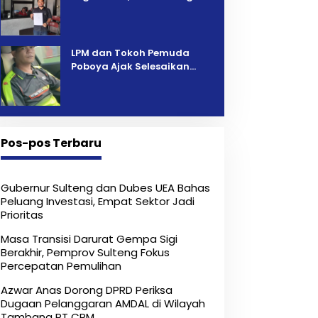
Pelelangan Kini Penarikan
Kendaraan Dipersoalkan ‎
LPM dan Tokoh Pemuda
Poboya Ajak Selesaikan
Perselisihan Dua Jurnalis
Melalui Mediasi Dan
Kekeluargaan
Pos-pos Terbaru
Gubernur Sulteng dan Dubes UEA Bahas
Peluang Investasi, Empat Sektor Jadi
Prioritas
Masa Transisi Darurat Gempa Sigi
Berakhir, Pemprov Sulteng Fokus
Percepatan Pemulihan
Azwar Anas Dorong DPRD Periksa
Dugaan Pelanggaran AMDAL di Wilayah
Tambang PT CPM