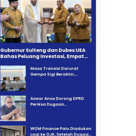
Gubernur Sulteng dan Dubes UEA
Bahas Peluang Investasi, Empat
Sektor Jadi Prioritas
Masa Transisi Darurat
Gempa Sigi Berakhir,
Pemprov Sulteng Fokus
Percepatan Pemulihan
Azwar Anas Dorong DPRD
Periksa Dugaan
Pelanggaran AMDAL di
Wilayah Tambang PT CPM
‎WOM Finance Palu Diadukan
Lagi ke OJK, Setelah Dugaan