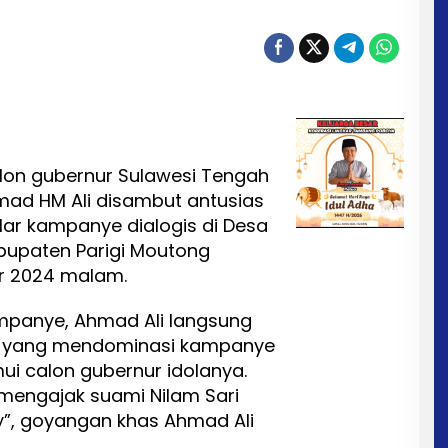
lon gubernur Sulawesi Tengah
mad HM Ali disambut antusias
ar kampanye dialogis di Desa
abupaten Parigi Moutong
er 2024 malam.
kampanye, Ahmad Ali langsung
bu yang mendominasi kampanye
i calon gubernur idolanya.
mengajak suami Nilam Sari
y”, goyangan khas Ahmad Ali