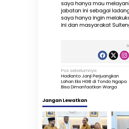
saya hanya mau melayani 
jabatan ini sebagai ladan
saya hanya ingin melakuk
ini dan masyarakat Sulten
I
N
Pos sebelumnya
Hadianto Janji Perjuangkan
a
Lahan Eks HGB di Tondo Ngapa
Bisa Dimanfaatkan Warga
v
i
Jangan Lewatkan
g
a