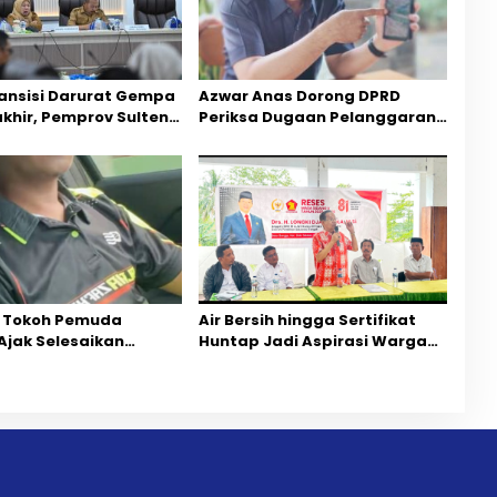
ansisi Darurat Gempa
Azwar Anas Dorong DPRD
akhir, Pemprov Sulteng
Periksa Dugaan Pelanggaran
ercepatan Pemulihan
AMDAL di Wilayah Tambang PT
CPM
 Tokoh Pemuda
Air Bersih hingga Sertifikat
Ajak Selesaikan
Huntap Jadi Aspirasi Warga
ihan Dua Jurnalis
Desa Bangga Saat Reses
Mediasi Dan
Longki Djanggola
rgaan