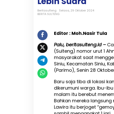
Lebih Suara
r
i
g
Beritasulteng
Selasa, 29 Oktober 2024
BERITA SULTENG
i
A
h
m
Editor : Moh.Nasir Tula
a
d
Palu, beritasulteng.id –
Ca
A
l
(Sulteng) nomor urut 1 Ah
i
masyarakat saat menggel
T
Siniu, Kecamatan Siniu, K
a
r
(Parimo), Senin 28 Oktob
g
e
Baru saja tiba di lokasi 
t
dikerumuni warga. Ibu-i
k
a
malam itu berebut menemu
n
Bahkan mereka langsung 
2
Lawira itu berjoget “gemo
0
0
sambil mengangkat 1 jari.