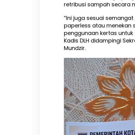
n
retribusi sampah secara n
R
e
“Ini juga sesuai semanga
t
paperless atau menekan 
r
i
penggunaan kertas untuk u
b
Kadis DLH didampingi Sekre
u
Mundzir.
s
i
S
a
m
p
a
h