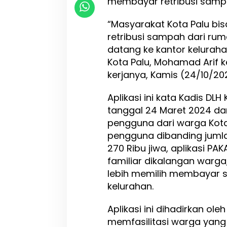
membayar retribusi sampa
k
a
“Masyarakat Kota Palu bi
g
retribusi sampah dari rum
a
datang ke kantor keluraha
l
i
Kota Palu, Mohamad Arif 
M
kerjanya, Kamis (24/10/20
u
d
Aplikasi ini kata Kadis DL
a
h
tanggal 24 Maret 2024 dan
k
pengguna dari warga Kota P
a
pengguna dibanding jumla
n
P
270 Ribu jiwa, aplikasi PA
e
familiar dikalangan warg
m
lebih memilih membayar s
b
a
kelurahan.
y
a
Aplikasi ini dihadirkan ole
r
memfasilitasi warga yang
a