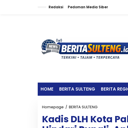
L
Redaksi
Pedoman Media Siber
e
w
a
t
i
k
e
k
o
n
t
e
n
HOME
BERITA SULTENG
BERITA REG
Homepage
/
BERITA SULTENG
K
a
Kadis DLH Kota Pa
d
i