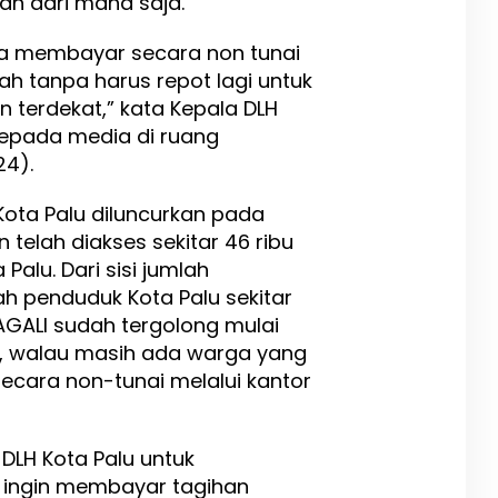
h dari mana saja.
sa membayar secara non tunai
ah tanpa harus repot lagi untuk
n terdekat,” kata Kepala DLH
kepada media di ruang
24).
H Kota Palu diluncurkan pada
 telah diakses sekitar 46 ribu
alu. Dari sisi jumlah
h penduduk Kota Palu sekitar
KAGALI sudah tergolong mulai
a, walau masih ada warga yang
ecara non-tunai melalui kantor
h DLH Kota Palu untuk
 ingin membayar tagihan