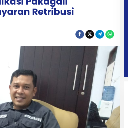
likasi Pakagali
aran Retribusi