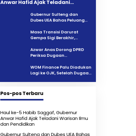
Anwar Hafid Ajak Teladani
Warisan Ilmu dan Pendidikan
Gubernur Sulteng dan
Dubes UEA Bahas Peluang
Investasi, Empat Sektor Jadi
Prioritas
Masa Transisi Darurat
Gempa Sigi Berakhir,
Pemprov Sulteng Fokus
Percepatan Pemulihan
Azwar Anas Dorong DPRD
Periksa Dugaan
Pelanggaran AMDAL di
Wilayah Tambang PT CPM
‎WOM Finance Palu Diadukan
Lagi ke OJK, Setelah Dugaan
Pelelangan Kini Penarikan
Kendaraan Dipersoalkan ‎
Pos-pos Terbaru
Haul ke-5 Habib Saggaf, Gubernur
Anwar Hafid Ajak Teladani Warisan Ilmu
dan Pendidikan
Gubernur Sulteng dan Dubes UEA Bahas