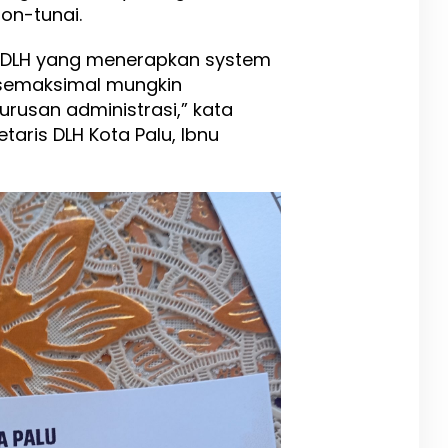
on-tunai.
t DLH yang menerapkan system
semaksimal mungkin
rusan administrasi,” kata
taris DLH Kota Palu, Ibnu