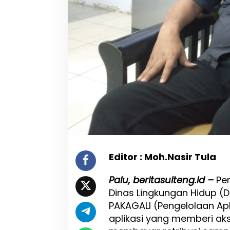
H
i
n
d
a
r
i
P
u
n
g
l
i
,
A
p
Editor : Moh.Nasir Tula
l
i
Palu, beritasulteng.id –
Pe
k
a
Dinas Lingkungan Hidup (
s
PAKAGALI (Pengelolaan Apl
i
aplikasi yang memberi ak
P
a