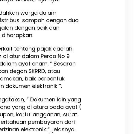
udahkan warga dalam
stribusi sampah dengan dua
rjalan dengan baik dan
t diharapkan.
erkait tentang pajak daerah
h di atur dalam Perda No 9
 dalam ayat enam. ” Besaran
apkan degan SKRRD, atau
samakan, baik berbentuk
 dokumen elektronik “.
gatakan, ” Dokumen lain yang
na yang di atura pada ayat (
kupon, kartu langganan, surat
beritahuan pembayaran dari
izinan elektronik “, jelasnya.