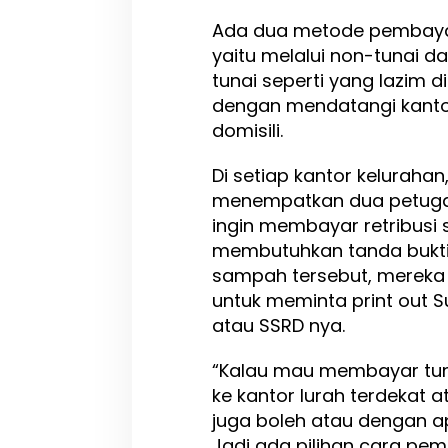
Ada dua metode pembayar
yaitu melalui non-tunai d
tunai seperti yang lazim
dengan mendatangi kantor
domisili.
Di setiap kantor kelurahan,
menempatkan dua petuga
ingin membayar retribusi
membutuhkan tanda bukti
sampah tersebut, mereka 
untuk meminta print out S
atau SSRD nya.
“Kalau mau membayar tun
ke kantor lurah terdekat 
juga boleh atau dengan apl
Jadi ada pilihan cara pemb