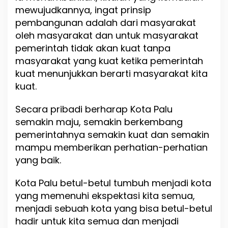
mewujudkannya, ingat prinsip
a
k
pembangunan adalah dari masyarakat
a
oleh masyarakat dan untuk masyarakat
t
pemerintah tidak akan kuat tanpa
B
e
masyarakat yang kuat ketika pemerintah
r
kuat menunjukkan berarti masyarakat kita
k
kuat.
o
l
a
Secara pribadi berharap Kota Palu
b
semakin maju, semakin berkembang
o
pemerintahnya semakin kuat dan semakin
r
a
mampu memberikan perhatian-perhatian
s
yang baik.
i
d
Kota Palu betul-betul tumbuh menjadi kota
e
n
yang memenuhi ekspektasi kita semua,
g
menjadi sebuah kota yang bisa betul-betul
a
hadir untuk kita semua dan menjadi
n