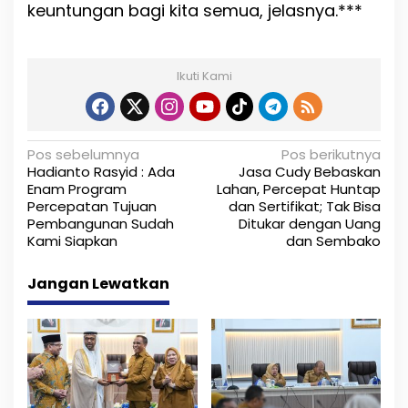
B
keuntungan bagi kita semua, jelasnya.***
a
i
k
W
Ikuti Kami
u
j
u
d
N
Pos sebelumnya
Pos berikutnya
k
Hadianto Rasyid : Ada
Jasa Cudy Bebaskan
a
a
Enam Program
Lahan, Percepat Huntap
n
Percepatan Tujuan
dan Sertifikat; Tak Bisa
v
K
Pembangunan Sudah
Ditukar dengan Uang
e
i
Kami Siapkan
dan Sembako
s
e
g
Jangan Lewatkan
j
a
a
h
s
t
e
i
r
a
p
a