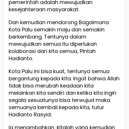
pemerintah adalah mewujudkan
a
p
kesejahteraan masyarakat.
k
a
Dan kemudian mendorong Bagaimana
n
Kota Palu semakin maju dan semakin
P
e
berkembang. Tentunya dalam
m
mewujudkan semua itu diperlukan
e
kolaborasi dari kita semua, Pintah
r
Hadianto.
i
n
t
Kota Palu ini bisa kuat, tentunya semua
a
bergantung kepada kita. Ingat bahwa Allah
h
tidak bisa merubah keadaan kita
d
a
melainkan kita sendiri dan ketika kita ingin
n
segala sesuatunya bisa terwujud maka
M
semuanya kembali kepada kita, tutur
a
s
Hadianto Rasyid.
y
a
Ia menambahkan, kitalah yang kemudian
r