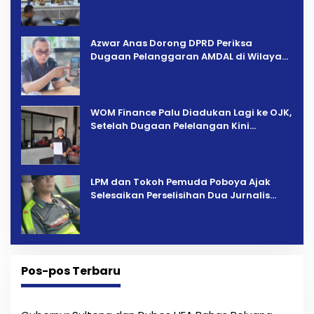
Percepatan Pemulihan
Azwar Anas Dorong DPRD Periksa
Dugaan Pelanggaran AMDAL di Wilayah
Tambang PT CPM
‎WOM Finance Palu Diadukan Lagi ke OJK,
Setelah Dugaan Pelelangan Kini
Penarikan Kendaraan Dipersoalkan ‎
LPM dan Tokoh Pemuda Poboya Ajak
Selesaikan Perselisihan Dua Jurnalis
Melalui Mediasi Dan Kekeluargaan
Pos-pos Terbaru