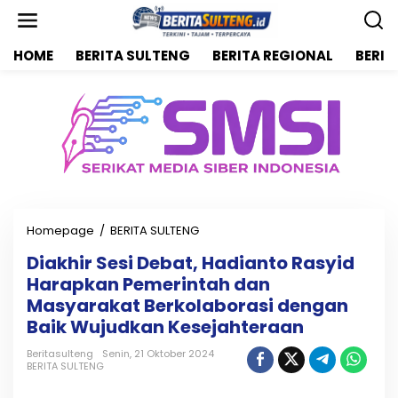
L
e
w
HOME
BERITA SULTENG
BERITA REGIONAL
BERIT
a
t
i
k
e
k
o
n
t
e
n
Homepage
/
BERITA SULTENG
D
i
Diakhir Sesi Debat, Hadianto Rasyid
a
Harapkan Pemerintah dan
k
h
Masyarakat Berkolaborasi dengan
i
Baik Wujudkan Kesejahteraan
r
S
Beritasulteng
Senin, 21 Oktober 2024
e
BERITA SULTENG
s