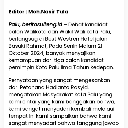
i
D
Editor : Moh.Nasir Tula
e
b
a
Palu, beritasulteng.id –
Debat kandidat
t
calon Walikota dan Wakil Wali kota Palu,
,
berlangsug di Best Westren Hotel jalan
H
a
Basuki Rahmat, Pada Senin Malam 21
d
Oktober 2024, banyak menyajikan
i
kemampuan dari tiga calon kandidat
a
n
pemimpin Kota Palu lima Tahun kedepan.
t
o
Pernyataan yang sangat mengesankan
R
dari Petahana Hadianto Rasyid,
a
s
mengatakan Masyarakat kota Palu yang
y
kami cintai yang kami banggakan bahwa,
i
kami sangat menyadari kembali melalaui
d
H
tempat ini kami sampaikan bahwa kami
a
sangat menyadari bahwa tanggung jawab
r