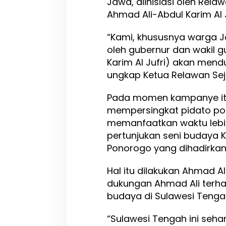
Jawa, diinisiasi oleh Rela
e
Ahmad Ali-Abdul Karim Al J
n
a
n
“Kami, khususnya warga J
g
oleh gubernur dan wakil g
k
Karim Al Jufri) akan men
a
n
ungkap Ketua Relawan Se
P
e
Pada momen kampanye it
m
mempersingkat pidato poli
i
l
memanfaatkan waktu lebi
i
pertunjukan seni budaya 
h
Ponorogo yang dihadirkan
a
n
G
Hal itu dilakukan Ahmad A
u
dukungan Ahmad Ali ter
b
budaya di Sulawesi Tenga
e
r
n
“Sulawesi Tengah ini sehar
u