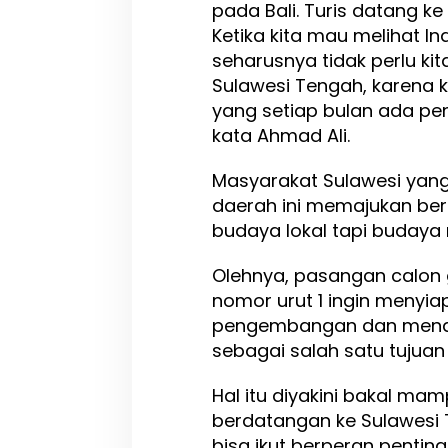
pada Bali. Turis datang ke
r
Ketika kita mau melihat In
d
i
seharusnya tidak perlu kita
S
Sulawesi Tengah, karena 
u
yang setiap bulan ada p
l
kata Ahmad Ali.
t
e
n
Masyarakat Sulawesi ya
g
daerah ini memajukan be
budaya lokal tapi budaya 
Olehnya, pasangan calon 
nomor urut 1 ingin menyiap
pengembangan dan mena
sebagai salah satu tujuan 
Hal itu diyakini bakal m
berdatangan ke Sulawesi T
bisa ikut berperan penti