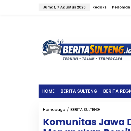
L
Jumat, 7 Agustus 2026
Redaksi
Pedoman 
e
w
a
t
i
k
e
k
o
n
t
e
n
HOME
BERITA SULTENG
BERITA REG
Homepage
/
BERITA SULTENG
K
o
Komunitas Jawa 
m
u