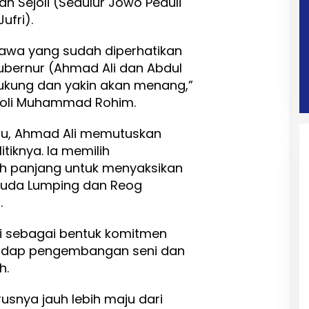
wan Sejoli (Sedulur Jowo Peduli
ufri).
awa yang sudah diperhatikan
ubernur (Ahmad Ali dan Abdul
dukung dan yakin akan menang,”
joli Muhammad Rohim.
u, Ahmad Ali memutuskan
tiknya. Ia memilih
h panjang untuk menyaksikan
Kuda Lumping dan Reog
.
li sebagai bentuk komitmen
hadap pengembangan seni dan
h.
usnya jauh lebih maju dari