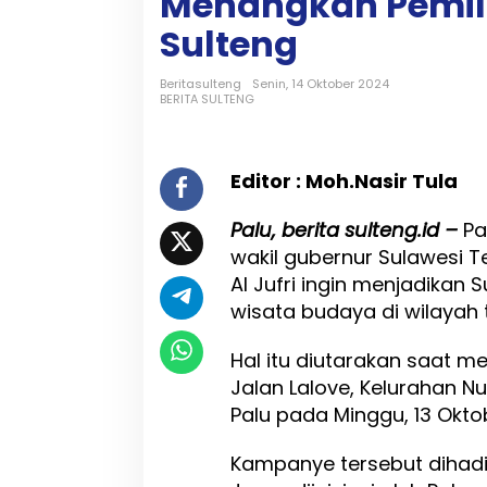
Menangkan Pemili
n
i
Sulteng
t
a
Beritasulteng
Senin, 14 Oktober 2024
s
BERITA SULTENG
J
a
w
a
Editor : Moh.Nasir Tula
D
u
Palu, berita sulteng.id –
Pa
k
u
wakil gubernur Sulawesi 
n
Al Jufri ingin menjadikan
g
wisata budaya di wilayah 
A
h
m
Hal itu diutarakan saat m
a
Jalan Lalove, Kelurahan 
d
Palu pada Minggu, 13 Okto
A
l
i
Kampanye tersebut dihadi
M