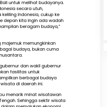
 Bali untuk melihat budayanya.
donesia secara utuh,
 keliling Indonesia, cukup ke
ke depan kita ingin ada wadah
enampilan beragam budaya,”
ng majemuk memungkinkan
rbagai budaya, bukan cuma
nusantara.
gubernur dan wakil gubernur
kan fasilitas untuk
mpilkan berbagai budaya
wisata di daerah ini.
ampu menarik minat wisatawan
engah. Sehingga sektir wisata
ng dalam memajukan ekonomi