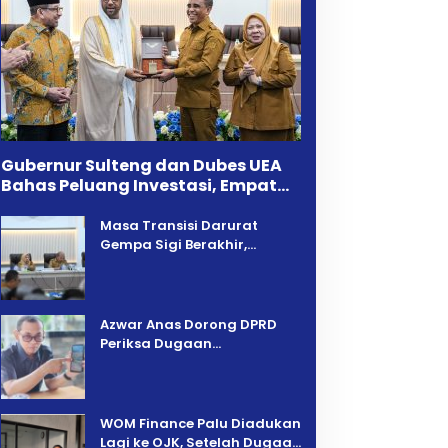
Gubernur Sulteng dan Dubes UEA
Bahas Peluang Investasi, Empat
Sektor Jadi Prioritas
Masa Transisi Darurat
Gempa Sigi Berakhir,
Pemprov Sulteng Fokus
Percepatan Pemulihan
Azwar Anas Dorong DPRD
Periksa Dugaan
Pelanggaran AMDAL di
Wilayah Tambang PT CPM
‎WOM Finance Palu Diadukan
Lagi ke OJK, Setelah Dugaan