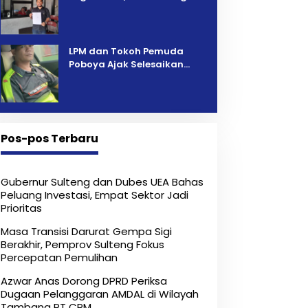
Pelelangan Kini Penarikan
Kendaraan Dipersoalkan ‎
LPM dan Tokoh Pemuda
Poboya Ajak Selesaikan
Perselisihan Dua Jurnalis
Melalui Mediasi Dan
Kekeluargaan
Pos-pos Terbaru
Gubernur Sulteng dan Dubes UEA Bahas
Peluang Investasi, Empat Sektor Jadi
Prioritas
Masa Transisi Darurat Gempa Sigi
Berakhir, Pemprov Sulteng Fokus
Percepatan Pemulihan
Azwar Anas Dorong DPRD Periksa
Dugaan Pelanggaran AMDAL di Wilayah
Tambang PT CPM