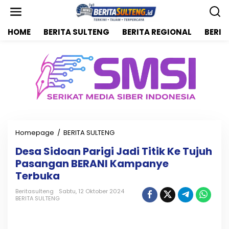
L
e
w
HOME
BERITA SULTENG
BERITA REGIONAL
BERIT
a
t
i
k
e
k
o
n
t
e
n
Homepage
/
BERITA SULTENG
D
e
Desa Sidoan Parigi Jadi Titik Ke Tujuh
s
Pasangan BERANI Kampanye
a
S
Terbuka
i
d
Beritasulteng
Sabtu, 12 Oktober 2024
BERITA SULTENG
o
a
n