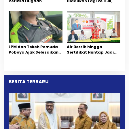
Periksa Dugaan
Diadukan Lagi ke OJK,
Pelanggaran AMDAL di
Setelah Dugaan
Wilayah Tambang PT
Pelelangan Kini
CPM
Penarikan Kendaraan
Dipersoalkan ‎
LPM dan Tokoh Pemuda
Air Bersih hingga
Poboya Ajak Selesaikan
Sertifikat Huntap Jadi
Perselisihan Dua Jurnalis
Aspirasi Warga Desa
Melalui Mediasi Dan
Bangga Saat Reses
Kekeluargaan
Longki Djanggola
BERITA TERBARU