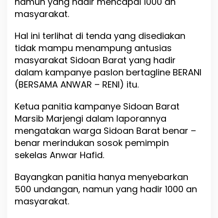
namun yang hadir mencapai 1000 an
s
masyarakat.
a
n
g
Hal ini terlihat di tenda yang disediakan
a
tidak mampu menampung antusias
n
masyarakat Sidoan Barat yang hadir
B
E
dalam kampanye paslon bertagline BERANI
R
(BERSAMA ANWAR – RENI) itu.
A
N
Ketua panitia kampanye Sidoan Barat
I
K
Marsib Marjengi dalam laporannya
a
mengatakan warga Sidoan Barat benar –
m
benar merindukan sosok pemimpin
p
a
sekelas Anwar Hafid.
n
y
Bayangkan panitia hanya menyebarkan
e
500 undangan, namun yang hadir 1000 an
T
e
masyarakat.
r
b