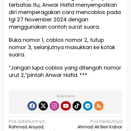
terbatas itu, Anwar Hafid menyempatkan
diri memperagakan cara mencoblos pada
tgl 27 November 2024 dengan
menggunakan contoh surat suara.
Buka nomor 1, coblos nomor 2, tutup
nomor 3, selanjutnya masukkan ke kotak
suara.
“Jangan lupa coblos yang ditengah nomor
urut 2,”pintah Anwar Hafid. ***
Ikuti Kami
N
Pos sebelumnya
Pos berikutnya
Rahmad Arsyad;
Ahmad Ali Beri Kabar