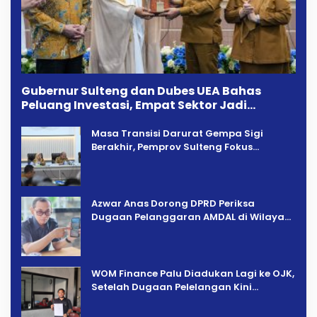
Gubernur Sulteng dan Dubes UEA Bahas
Peluang Investasi, Empat Sektor Jadi
Prioritas
Masa Transisi Darurat Gempa Sigi
Berakhir, Pemprov Sulteng Fokus
Percepatan Pemulihan
Azwar Anas Dorong DPRD Periksa
Dugaan Pelanggaran AMDAL di Wilayah
Tambang PT CPM
‎WOM Finance Palu Diadukan Lagi ke OJK,
Setelah Dugaan Pelelangan Kini
Penarikan Kendaraan Dipersoalkan ‎