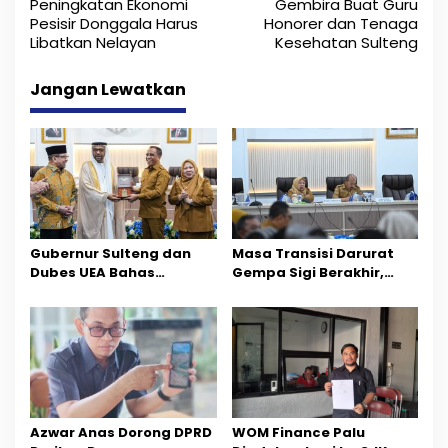
a
Peningkatan Ekonomi
Gembira Buat Guru
Pesisir Donggala Harus
Honorer dan Tenaga
v
Libatkan Nelayan
Kesehatan Sulteng
i
Jangan Lewatkan
g
a
s
i
p
Gubernur Sulteng dan
Masa Transisi Darurat
o
Dubes UEA Bahas
Gempa Sigi Berakhir,
Peluang Investasi, Empat
Pemprov Sulteng Fokus
s
Sektor Jadi Prioritas
Percepatan Pemulihan
Azwar Anas Dorong DPRD
‎WOM Finance Palu