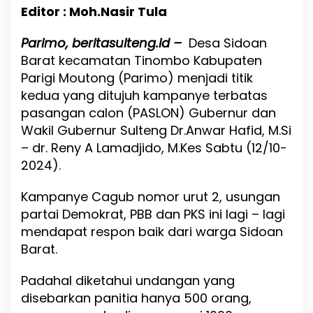
P
Editor : Moh.Nasir Tula
a
r
Parimo, beritasulteng.id –
i
Desa Sidoan
g
Barat kecamatan Tinombo Kabupaten
i
Parigi Moutong (Parimo) menjadi titik
J
kedua yang ditujuh kampanye terbatas
a
d
pasangan calon (PASLON) Gubernur dan
i
Wakil Gubernur Sulteng Dr.Anwar Hafid, M.Si
T
– dr. Reny A Lamadjido, M.Kes Sabtu (12/10-
i
t
2024).
i
k
Kampanye Cagub nomor urut 2, usungan
K
partai Demokrat, PBB dan PKS ini lagi – lagi
e
T
mendapat respon baik dari warga Sidoan
u
Barat.
j
u
Padahal diketahui undangan yang
h
P
disebarkan panitia hanya 500 orang,
a