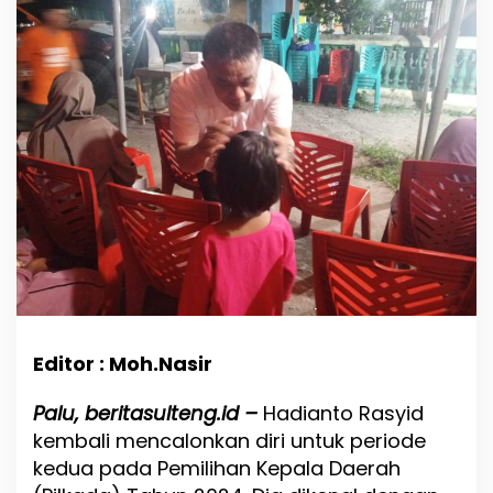
r
h
a
n
a
s
a
a
t
B
e
r
t
e
m
u
W
a
Editor : Moh.Nasir
r
g
Palu, beritasulteng.id –
Hadianto Rasyid
a
kembali mencalonkan diri untuk periode
,
H
kedua pada Pemilihan Kepala Daerah
a