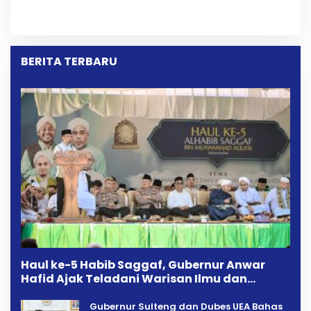
Setelah Dugaan
Perselisihan Dua Jurnalis
Pelelangan Kini
Melalui Mediasi Dan
Penarikan Kendaraan
Kekeluargaan
Dipersoalkan ‎
BERITA TERBARU
Haul ke-5 Habib Saggaf, Gubernur Anwar
Hafid Ajak Teladani Warisan Ilmu dan
Pendidikan
Gubernur Sulteng dan Dubes UEA Bahas