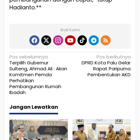
Hadianto.**
Ikuti Kami
N
Pos sebelumnya
Pos berikutnya
Terpilih Gubernur
DPRD Kota Palu Gelar
a
Sulteng, Ahmad Ali : Akan
Rapat Paripurna
Komitmen Pemda
Pembentukan AKD
v
Perhatikan
i
Pembangunan Rumah
Ibadah
g
Jangan Lewatkan
a
s
i