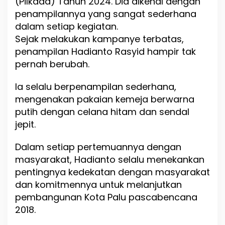
(Pilkada) Tahun 2024. Dia dikenal dengan
d
penampilannya yang sangat sederhana
i
a
dalam setiap kegiatan.
n
Sejak melakukan kampanye terbatas,
t
penampilan Hadianto Rasyid hampir tak
o
S
pernah berubah.
e
l
Ia selalu berpenampilan sederhana,
a
mengenakan pakaian kemeja berwarna
l
u
putih dengan celana hitam dan sendal
G
jepit.
u
n
Dalam setiap pertemuannya dengan
a
k
masyarakat, Hadianto selalu menekankan
a
pentingnya kedekatan dengan masyarakat
n
dan komitmennya untuk melanjutkan
S
pembangunan Kota Palu pascabencana
a
n
2018.
d
a