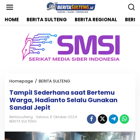
L
e
w
HOME
BERITA SULTENG
BERITA REGIONAL
BERIT
a
t
i
k
e
k
o
n
t
e
n
Homepage
/
BERITA SULTENG
T
a
Tampil Sederhana saat Bertemu
m
Warga, Hadianto Selalu Gunakan
p
i
Sandal Jepit
l
S
Beritasulteng
Selasa, 8 Oktober 2024
BERITA SULTENG
e
d
e