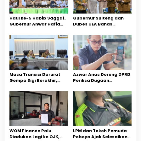
p
o
Haul ke-5 Habib Saggaf,
Gubernur Sulteng dan
s
Gubernur Anwar Hafid
Dubes UEA Bahas
Ajak Teladani Warisan
Peluang Investasi, Empat
Ilmu dan Pendidikan
Sektor Jadi Prioritas
Masa Transisi Darurat
Azwar Anas Dorong DPRD
Gempa Sigi Berakhir,
Periksa Dugaan
Pemprov Sulteng Fokus
Pelanggaran AMDAL di
Percepatan Pemulihan
Wilayah Tambang PT
CPM
‎WOM Finance Palu
LPM dan Tokoh Pemuda
Diadukan Lagi ke OJK,
Poboya Ajak Selesaikan