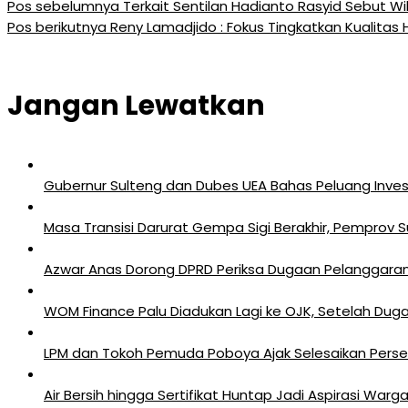
Pos sebelumnya
Terkait Sentilan Hadianto Rasyid Sebut Wi
Pos berikutnya
Reny Lamadjido : Fokus Tingkatkan Kualitas
Jangan Lewatkan
Gubernur Sulteng dan Dubes UEA Bahas Peluang Investa
Masa Transisi Darurat Gempa Sigi Berakhir, Pemprov 
Azwar Anas Dorong DPRD Periksa Dugaan Pelanggara
‎WOM Finance Palu Diadukan Lagi ke OJK, Setelah Duga
LPM dan Tokoh Pemuda Poboya Ajak Selesaikan Perseli
Air Bersih hingga Sertifikat Huntap Jadi Aspirasi Wa