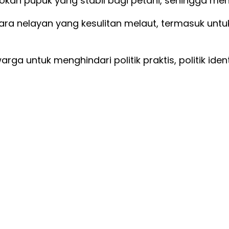
sokan pupuk yang stabil bagi petani, sehingga me
ra nelayan yang kesulitan melaut, termasuk untuk
 untuk menghindari politik praktis, politik identita