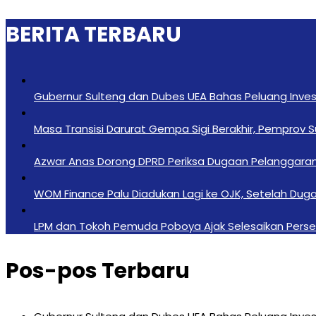
BERITA TERBARU
Gubernur Sulteng dan Dubes UEA Bahas Peluang Investa
Masa Transisi Darurat Gempa Sigi Berakhir, Pemprov 
Azwar Anas Dorong DPRD Periksa Dugaan Pelanggara
‎WOM Finance Palu Diadukan Lagi ke OJK, Setelah Duga
LPM dan Tokoh Pemuda Poboya Ajak Selesaikan Perseli
Pos-pos Terbaru