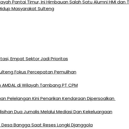
layah Pantai Timur, Ini Himbauan Salah Satu Alumni HMI dan
 Hidup Masyarakat Sulteng
si, Empat Sektor Jadi Prioritas
Sulteng Fokus Percepatan Pemulihan
n AMDAL di Wilayah Tambang PT CPM
an Pelelangan Kini Penarikan Kendaraan Dipersoalkan ‎
sihan Dua Jurnalis Melalui Mediasi Dan Kekeluargaan
rga Desa Bangga Saat Reses Longki Djanggola