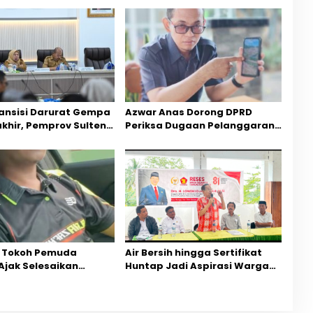
ansisi Darurat Gempa
Azwar Anas Dorong DPRD
akhir, Pemprov Sulteng
Periksa Dugaan Pelanggaran
ercepatan Pemulihan
AMDAL di Wilayah Tambang PT
CPM
 Tokoh Pemuda
Air Bersih hingga Sertifikat
Ajak Selesaikan
Huntap Jadi Aspirasi Warga
ihan Dua Jurnalis
Desa Bangga Saat Reses
Mediasi Dan
Longki Djanggola
rgaan