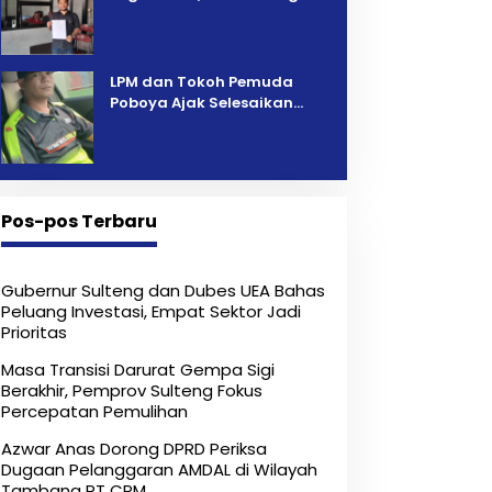
Pelelangan Kini Penarikan
Kendaraan Dipersoalkan ‎
LPM dan Tokoh Pemuda
Poboya Ajak Selesaikan
Perselisihan Dua Jurnalis
Melalui Mediasi Dan
Kekeluargaan
Pos-pos Terbaru
Gubernur Sulteng dan Dubes UEA Bahas
Peluang Investasi, Empat Sektor Jadi
Prioritas
Masa Transisi Darurat Gempa Sigi
Berakhir, Pemprov Sulteng Fokus
Percepatan Pemulihan
Azwar Anas Dorong DPRD Periksa
Dugaan Pelanggaran AMDAL di Wilayah
Tambang PT CPM