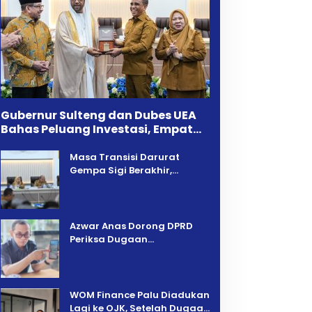
Gubernur Sulteng dan Dubes UEA
Bahas Peluang Investasi, Empat
Sektor Jadi Prioritas
Masa Transisi Darurat
Gempa Sigi Berakhir,
Pemprov Sulteng Fokus
Percepatan Pemulihan
Azwar Anas Dorong DPRD
Periksa Dugaan
Pelanggaran AMDAL di
Wilayah Tambang PT CPM
‎WOM Finance Palu Diadukan
Lagi ke OJK, Setelah Dugaan