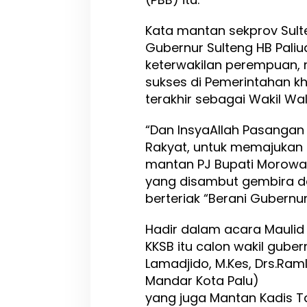
Kata mantan sekprov Sul
Gubernur Sulteng HB Paliud
keterwakilan perempuan, m
sukses di Pemerintahan k
terakhir sebagai Wakil Wal
“Dan InsyaAllah Pasangan 
Rakyat, untuk memajukan 
mantan PJ Bupati Morowali
yang disambut gembira da
berteriak “Berani Gubernu
Hadir dalam acara Mauli
KKSB itu calon wakil guber
Lamadjido, M.Kes, Drs.Ra
Mandar Kota Palu)
yang juga Mantan Kadis Ta