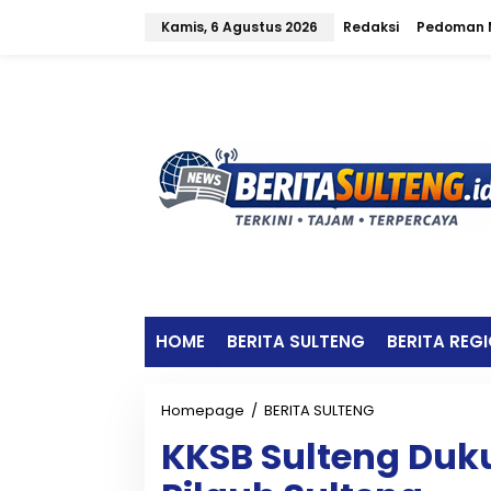
L
Kamis, 6 Agustus 2026
Redaksi
Pedoman M
e
w
a
t
i
k
e
k
o
n
t
e
n
HOME
BERITA SULTENG
BERITA REG
Homepage
/
BERITA SULTENG
K
K
KKSB Sulteng Duk
S
B