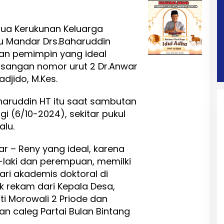
tua Kerukunan Keluarga
au Mandar Drs.Baharuddin
kan pemimpin yang ideal
asangan nomor urut 2 Dr.Anwar
adjido, M.Kes.
aruddin HT itu saat sambutan
i (6/10-2024), sekitar pukul
alu.
r – Reny yang ideal, karena
i-laki dan perempuan, memilki
ari akademis doktoral di
k rekam dari Kepala Desa,
ti Morowali 2 Priode dan
an caleg Partai Bulan Bintang