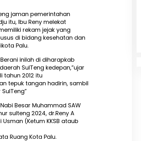
teng jaman pemerintahan
ju itu, Ibu Reny melekat
emiliki rekam jejak yang
husus di bidang kesehatan dan
ikota Palu.
Berani inilah di diharapkab
daerah SulTeng kedepan,”ujar
 tahun 2012 itu
n tepuk tangan hadirin, sambil
r SulTeng”
d Nabi Besar Muhammad SAW
nur sulteng 2024, dr.Reny A
mli Usman (Ketum KKSB ataub
ta Ruang Kota Palu.