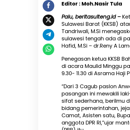
Editor : Moh.Nasir Tula
i
P
i
Palu, beritasulteng.id –
Ke
l
Sulawesi Barat (KKSB) at
g
Tandriwali, M.Si menegas
u
b
sulawesi tengah ada di p
S
Hafid, M.Si – dr.Reny A Lam
u
l
Penegasan ketua KKSB Bah
t
e
di acara Maulid Minggu pag
n
9.30- 11.30 di Asrama Haji P
g
“Dari 3 Cagub paslon Anwa
pasangan ini mewakili lak
sifat sederhana, berilmu d
bidang pemerintahan, jeja
Camat, Asisten satu, Bupa
anggota DPR RI,”ujar mant
(PBB) itu.