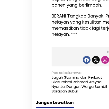
panen yang berlimpah.
BERANI Tangkap Banyak: P
nelayan yang kesulitan me
memastikan tidak lagi ter
nelayan. ***
I
N
Pos sebelumnya
Jagah Stamina dan Perkuat
a
Silaturahmi Rahmad Arsyad
Nyantai Dengan Warga Sambil
v
Sarapan Bubur
i
Jangan Lewatkan
g