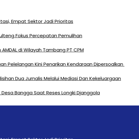
si, Empat Sektor Jadi Prioritas
Sulteng Fokus Percepatan Pemulihan
n AMDAL di Wilayah Tambang PT CPM
an Pelelangan Kini Penarikan Kendaraan Dipersoalkan ‎
sihan Dua Jurnalis Melalui Mediasi Dan Kekeluargaan
rga Desa Bangga Saat Reses Longki Djanggola