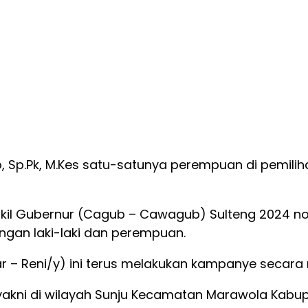
, Sp.Pk, M.Kes satu-satunya perempuan di pemili
 Gubernur (Cagub – Cawagub) Sulteng 2024 nomor u
ngan laki-laki dan perempuan.
 Reni/y) ini terus melakukan kampanye secara masi
 yakni di wilayah Sunju Kecamatan Marawola Kabupa