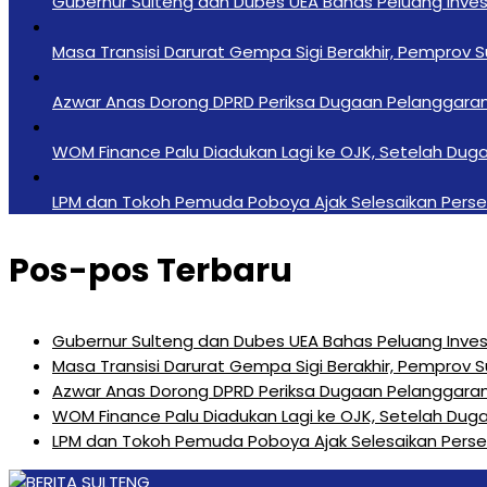
Gubernur Sulteng dan Dubes UEA Bahas Peluang Investa
Masa Transisi Darurat Gempa Sigi Berakhir, Pemprov 
Azwar Anas Dorong DPRD Periksa Dugaan Pelanggara
‎WOM Finance Palu Diadukan Lagi ke OJK, Setelah Duga
LPM dan Tokoh Pemuda Poboya Ajak Selesaikan Perseli
Pos-pos Terbaru
Gubernur Sulteng dan Dubes UEA Bahas Peluang Investa
Masa Transisi Darurat Gempa Sigi Berakhir, Pemprov 
Azwar Anas Dorong DPRD Periksa Dugaan Pelanggara
‎WOM Finance Palu Diadukan Lagi ke OJK, Setelah Duga
LPM dan Tokoh Pemuda Poboya Ajak Selesaikan Perseli