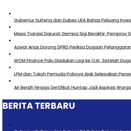
Gubernur Sulteng dan Dubes UEA Bahas Peluang Investa
Masa Transisi Darurat Gempa Sigi Berakhir, Pemprov 
Azwar Anas Dorong DPRD Periksa Dugaan Pelanggara
‎WOM Finance Palu Diadukan Lagi ke OJK, Setelah Duga
LPM dan Tokoh Pemuda Poboya Ajak Selesaikan Perseli
Air Bersih hingga Sertifikat Huntap Jadi Aspirasi Wa
BERITA TERBARU