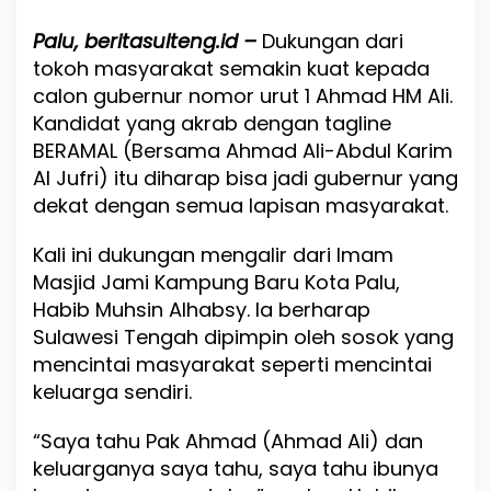
r
a
Palu, beritasulteng.id –
Dukungan dari
T
o
tokoh masyarakat semakin kuat kepada
k
calon gubernur nomor urut 1 Ahmad HM Ali.
o
Kandidat yang akrab dengan tagline
h
BERAMAL (Bersama Ahmad Ali-Abdul Karim
M
a
Al Jufri) itu diharap bisa jadi gubernur yang
s
dekat dengan semua lapisan masyarakat.
y
a
Kali ini dukungan mengalir dari Imam
r
a
Masjid Jami Kampung Baru Kota Palu,
k
Habib Muhsin Alhabsy. Ia berharap
a
Sulawesi Tengah dipimpin oleh sosok yang
t
d
mencintai masyarakat seperti mencintai
i
keluarga sendiri.
S
u
“Saya tahu Pak Ahmad (Ahmad Ali) dan
l
t
keluarganya saya tahu, saya tahu ibunya
e