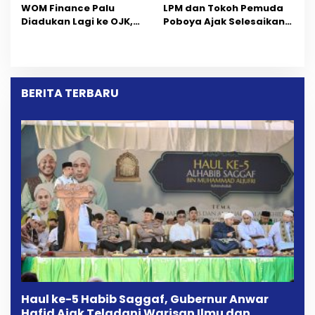
‎WOM Finance Palu
LPM dan Tokoh Pemuda
Diadukan Lagi ke OJK,
Poboya Ajak Selesaikan
Setelah Dugaan
Perselisihan Dua Jurnalis
Pelelangan Kini
Melalui Mediasi Dan
Penarikan Kendaraan
Kekeluargaan
Dipersoalkan ‎
BERITA TERBARU
Haul ke-5 Habib Saggaf, Gubernur Anwar
Hafid Ajak Teladani Warisan Ilmu dan