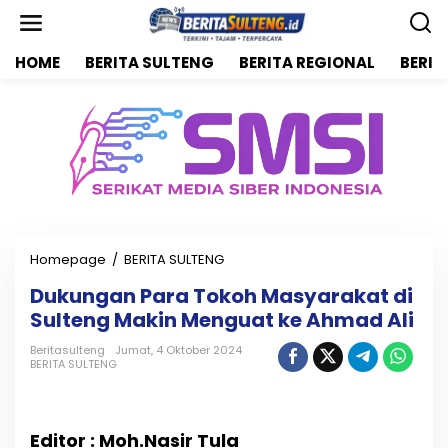
L
e
w
HOME
BERITA SULTENG
BERITA REGIONAL
BERIT
a
t
i
k
e
k
o
n
t
e
n
Homepage
/
BERITA SULTENG
D
u
Dukungan Para Tokoh Masyarakat di
k
Sulteng Makin Menguat ke Ahmad Ali
u
n
Beritasulteng
Jumat, 4 Oktober 2024
g
BERITA SULTENG
a
n
P
a
Editor : Moh.Nasir Tula