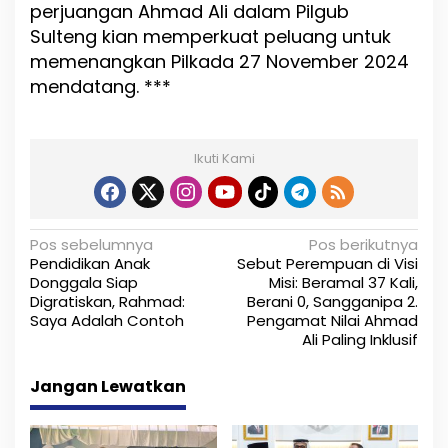
perjuangan Ahmad Ali dalam Pilgub
Sulteng kian memperkuat peluang untuk
memenangkan Pilkada 27 November 2024
mendatang. ***
Ikuti Kami
N
Pos sebelumnya
Pos berikutnya
Pendidikan Anak
Sebut Perempuan di Visi
a
Donggala Siap
Misi: Beramal 37 Kali,
Digratiskan, Rahmad:
Berani 0, Sangganipa 2.
v
Saya Adalah Contoh
Pengamat Nilai Ahmad
i
Ali Paling Inklusif
g
Jangan Lewatkan
a