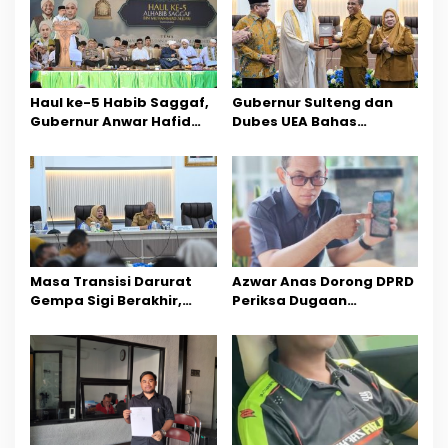
s
i
p
o
Haul ke-5 Habib Saggaf,
Gubernur Sulteng dan
Gubernur Anwar Hafid
Dubes UEA Bahas
s
Ajak Teladani Warisan
Peluang Investasi, Empat
Ilmu dan Pendidikan
Sektor Jadi Prioritas
Masa Transisi Darurat
Azwar Anas Dorong DPRD
Gempa Sigi Berakhir,
Periksa Dugaan
Pemprov Sulteng Fokus
Pelanggaran AMDAL di
Percepatan Pemulihan
Wilayah Tambang PT
CPM