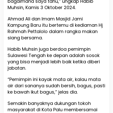
bagaimana saya tahu,” ungkap Habib
n
Muhsin, Kamis 3 Oktober 2024.
g
M
a
Ahmad Ali dan Imam Masjid Jami
k
Kampung Baru itu bertemu di kediaman Hj
i
Rahmah Pettalolo dalam rangka makan
n
M
siang bersama.
e
n
Habib Muhsin juga berdoa pemimpin
g
Sulawesi Tengah ke depan adalah sosok
u
a
yang bisa menjadi lebih baik ketika diberi
t
jabatan.
k
e
“Pemimpin ini kayak mata air, kalau mata
A
h
air dari sananya sudah bersih, bagus, pasti
m
ke bawah ikut bagus,” jelas dia.
a
d
Semakin banyaknya dukungan tokoh
A
l
masyarakat di Kota Palu membersamai
i