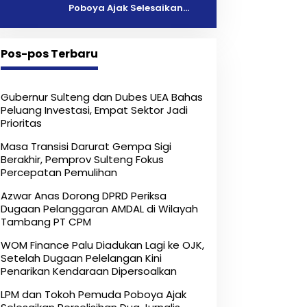
Poboya Ajak Selesaikan
Perselisihan Dua Jurnalis
Melalui Mediasi Dan
Kekeluargaan
Pos-pos Terbaru
Gubernur Sulteng dan Dubes UEA Bahas
Peluang Investasi, Empat Sektor Jadi
Prioritas
Masa Transisi Darurat Gempa Sigi
Berakhir, Pemprov Sulteng Fokus
Percepatan Pemulihan
Azwar Anas Dorong DPRD Periksa
Dugaan Pelanggaran AMDAL di Wilayah
Tambang PT CPM
‎WOM Finance Palu Diadukan Lagi ke OJK,
Setelah Dugaan Pelelangan Kini
Penarikan Kendaraan Dipersoalkan ‎
LPM dan Tokoh Pemuda Poboya Ajak