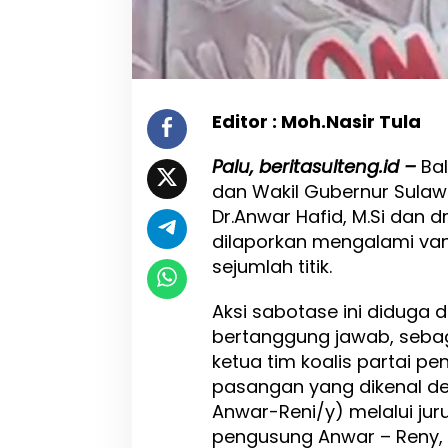
m
e
n
a
n
g
Editor : Moh.Nasir Tula
a
n
Palu, beritasulteng.id –
Ba
B
dan Wakil Gubernur Sulaw
E
R
Dr.Anwar Hafid, M.Si dan d
A
dilaporkan mengalami van
N
sejumlah titik.
I
I
m
Aksi sabotase ini diduga 
b
bertanggung jawab, seba
a
ketua tim koalis partai p
u
J
pasangan yang dikenal de
a
Anwar-Reni/y) melalui juru
n
pengusung Anwar – Reny, 
g