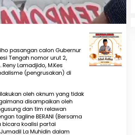
liho pasangan calon Gubernur
esi Tengah nomor urut 2,
r. Reny Lamadjido, M.Kes
dalisme (pengrusakan) di
dilakukan oleh oknum yang tidak
gaimana disampaikan oleh
engusung dan tim relawan
ngan tagline BERANI (Bersama
 bicara koalisi partai
Jumadil La Muhidin dalam