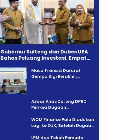
Gubernur Sulteng dan Dubes UEA
Bahas Peluang Investasi, Empat
Sektor Jadi Prioritas
Masa Transisi Darurat
Gempa Sigi Berakhir,
Pemprov Sulteng Fokus
Percepatan Pemulihan
Azwar Anas Dorong DPRD
Periksa Dugaan
Pelanggaran AMDAL di
Wilayah Tambang PT CPM
‎WOM Finance Palu Diadukan
Lagi ke OJK, Setelah Dugaan
Pelelangan Kini Penarikan
Kendaraan Dipersoalkan ‎
LPM dan Tokoh Pemuda