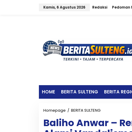
L
Kamis, 6 Agustus 2026
Redaksi
Pedoman M
e
w
a
t
i
k
e
k
o
n
t
e
n
HOME
BERITA SULTENG
BERITA REG
Homepage
/
BERITA SULTENG
B
a
Baliho Anwar – Re
l
i