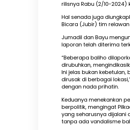
a
rilisnya Rabu (2/10-2024) 
n
M
Hal senada juga diungkap
u
Bicara (Jubir) tim relawa
d
a
h
Jumadil dan Bayu mengu
T
laporan telah diterima ter
e
r
“Beberapa baliho dilapork
p
r
dirubuhkan, mengindikasi
o
Ini jelas bukan kebetulan,
v
dirusak di berbagai lokasi
o
k
dengan nada prihatin.
a
s
Keduanya menekankan pen
i
berpolitik, mengingat Pil
yang seharusnya dijalani
tanpa ada vandalisme bal