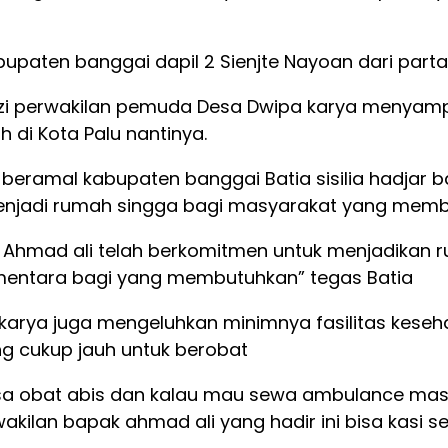
kabupaten banggai dapil 2 Sienjte Nayoan dari part
rizi perwakilan pemuda Desa Dwipa karya menyam
 di Kota Palu nantinya.
i beramal kabupaten banggai Batia sisilia hadjar 
menjadi rumah singga bagi masyarakat yang memb
ak Ahmad ali telah berkomitmen untuk menjadikan
entara bagi yang membutuhkan” tegas Batia
rya juga mengeluhkan minimnya fasilitas kesehata
g cukup jauh untuk berobat
biasa obat abis dan kalau mau sewa ambulance mas
ilan bapak ahmad ali yang hadir ini bisa kasi se