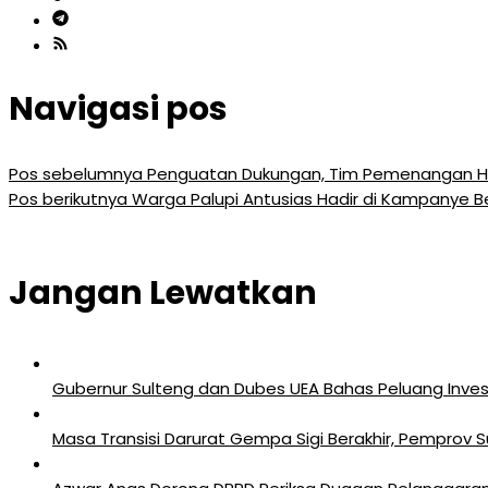
Navigasi pos
Pos sebelumnya
Penguatan Dukungan, Tim Pemenangan Hadi
Pos berikutnya
Warga Palupi Antusias Hadir di Kampanye B
Jangan Lewatkan
Gubernur Sulteng dan Dubes UEA Bahas Peluang Investa
Masa Transisi Darurat Gempa Sigi Berakhir, Pemprov 