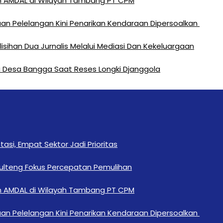
n AMDAL di Wilayah Tambang PT CPM
an Pelelangan Kini Penarikan Kendaraan Dipersoalkan ‎
sihan Dua Jurnalis Melalui Mediasi Dan Kekeluargaan
rga Desa Bangga Saat Reses Longki Djanggola
si, Empat Sektor Jadi Prioritas
Sulteng Fokus Percepatan Pemulihan
n AMDAL di Wilayah Tambang PT CPM
an Pelelangan Kini Penarikan Kendaraan Dipersoalkan ‎