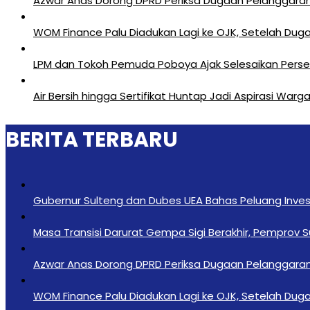
Azwar Anas Dorong DPRD Periksa Dugaan Pelanggara
‎WOM Finance Palu Diadukan Lagi ke OJK, Setelah Duga
LPM dan Tokoh Pemuda Poboya Ajak Selesaikan Perseli
Air Bersih hingga Sertifikat Huntap Jadi Aspirasi Wa
BERITA TERBARU
Gubernur Sulteng dan Dubes UEA Bahas Peluang Investa
Masa Transisi Darurat Gempa Sigi Berakhir, Pemprov 
Azwar Anas Dorong DPRD Periksa Dugaan Pelanggara
‎WOM Finance Palu Diadukan Lagi ke OJK, Setelah Duga