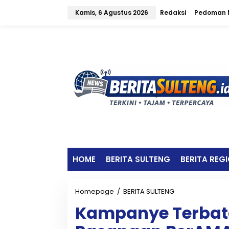
L
Kamis, 6 Agustus 2026
Redaksi
Pedoman M
e
w
a
t
i
k
e
k
o
n
t
e
n
HOME
BERITA SULTENG
BERITA REG
Homepage
/
BERITA SULTENG
K
a
Kampanye Terbata
m
p