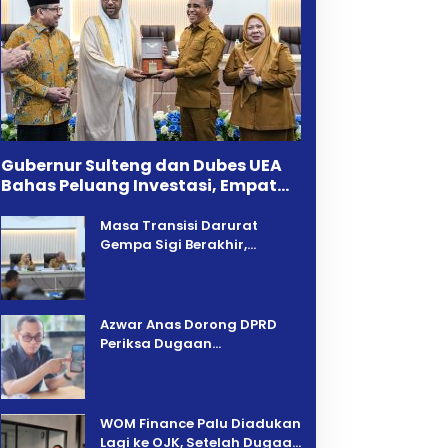
Gubernur Sulteng dan Dubes UEA
Bahas Peluang Investasi, Empat
Sektor Jadi Prioritas
Masa Transisi Darurat
Gempa Sigi Berakhir,
Pemprov Sulteng Fokus
Percepatan Pemulihan
Azwar Anas Dorong DPRD
Periksa Dugaan
Pelanggaran AMDAL di
Wilayah Tambang PT CPM
‎WOM Finance Palu Diadukan
Lagi ke OJK, Setelah Dugaan