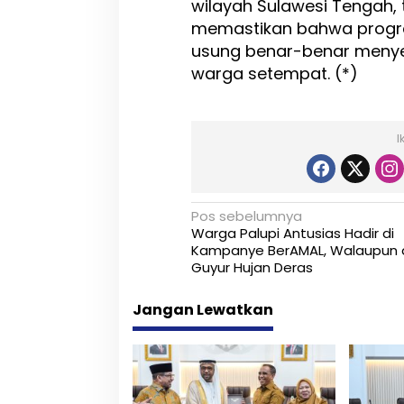
wilayah Sulawesi Tengah,
memastikan bahwa prog
usung benar-benar meny
warga setempat. (*)
I
N
Pos sebelumnya
Warga Palupi Antusias Hadir di
a
Kampanye BerAMAL, Walaupun 
Guyur Hujan Deras
v
i
Jangan Lewatkan
g
a
s