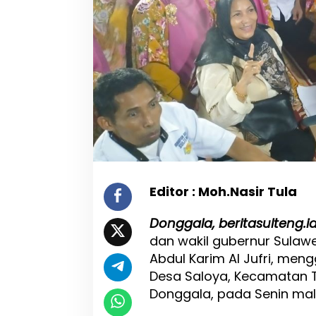
,
P
a
s
a
n
g
a
n
B
e
r
A
M
Editor : Moh.Nasir Tula
A
L
Donggala, beritasulteng.i
J
a
dan wakil gubernur Sulaw
d
Abdul Karim Al Jufri, men
i
Desa Saloya, Kecamatan
k
a
Donggala, pada Senin ma
n
D