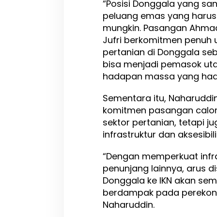
“Posisi Donggala yang sang
peluang emas yang harus 
mungkin. Pasangan Ahmad 
Jufri berkomitmen penuh 
pertanian di Donggala seba
bisa menjadi pemasok uta
hadapan massa yang hadi
Sementara itu, Naharuddi
komitmen pasangan calon 
sektor pertanian, tetapi 
infrastruktur dan aksesibi
“Dengan memperkuat infras
penunjang lainnya, arus di
Donggala ke IKN akan sema
berdampak pada perekono
Naharuddin.