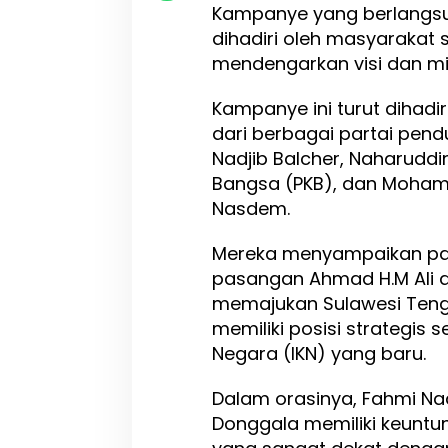
Kampanye yang berlangsu
o
dihadiri oleh masyarakat
n
g
mendengarkan visi dan mi
g
a
Kampanye ini turut dihadi
l
dari berbagai partai pend
a
P
Nadjib Balcher, Naharuddin
e
Bangsa (PKB), dan Mohamm
n
Nasdem.
y
a
n
Mereka menyampaikan pap
g
pasangan Ahmad H.M Ali d
g
memajukan Sulawesi Teng
a
I
memiliki posisi strategis
K
Negara (IKN) yang baru.
N
Dalam orasinya, Fahmi Nad
Donggala memiliki keuntu