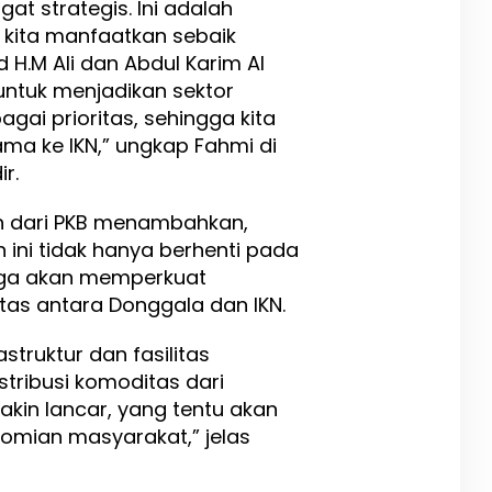
at strategis. Ini adalah
kita manfaatkan sebaik
H.M Ali dan Abdul Karim Al
untuk menjadikan sektor
gai prioritas, sehingga kita
ma ke IKN,” ungkap Fahmi di
r.
n dari PKB menambahkan,
ini tidak hanya berhenti pada
juga akan memperkuat
litas antara Donggala dan IKN.
truktur dan fasilitas
stribusi komoditas dari
kin lancar, yang tentu akan
mian masyarakat,” jelas