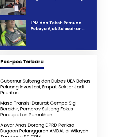
Pelelangan Kini Penarikan
Kendaraan Dipersoalkan ‎
LPM dan Tokoh Pemuda
Poboya Ajak Selesaikan
Perselisihan Dua Jurnalis
Melalui Mediasi Dan
Kekeluargaan
Pos-pos Terbaru
Gubernur Sulteng dan Dubes UEA Bahas
Peluang Investasi, Empat Sektor Jadi
Prioritas
Masa Transisi Darurat Gempa Sigi
Berakhir, Pemprov Sulteng Fokus
Percepatan Pemulihan
Azwar Anas Dorong DPRD Periksa
Dugaan Pelanggaran AMDAL di Wilayah
Tambang PT CPM