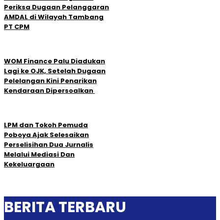
Periksa Dugaan Pelanggaran
AMDAL di Wilayah Tambang
PT CPM
‎WOM Finance Palu Diadukan
Lagi ke OJK, Setelah Dugaan
Pelelangan Kini Penarikan
Kendaraan Dipersoalkan ‎
LPM dan Tokoh Pemuda
Poboya Ajak Selesaikan
Perselisihan Dua Jurnalis
Melalui Mediasi Dan
Kekeluargaan
BERITA TERBARU