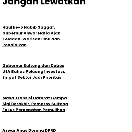
Jangan Lewatkan
Haul ke-5 Habib Saggaf,
Gubernur Anwar Hafid Ajak
Teladani Warisan Ilmu dan
Pendidikan
Gubernur Sulteng dan Dubes
UEA Bahas Peluang Investasi,
Empat Sektor Jadi Prioritas
Masa Transisi Darurat Gempa
Sigi Berakhir, Pemprov Sulteng
Fokus Percepatan Pemulihan
Azwar Anas Dorong DPRD