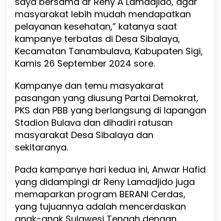
saya bersama dr Reny A Lamadjido, agar
a
masyarakat lebih mudah mendapatkan
n
P
pelayanan kesehatan,” katanya saat
r
kampanye terbatas di Desa Sibalaya,
o
Kecamatan Tanambulava, Kabupaten Sigi,
g
r
Kamis 26 September 2024 sore.
a
m
Kampanye dan temu masyakarat
B
pasangan yang diusung Partai Demokrat,
e
r
PKS dan PBB yang berlangsung di lapangan
a
Stadion Bulava dan dihadiri ratusan
n
masyarakat Desa Sibalaya dan
i
C
sekitaranya.
e
r
Pada kampanye hari kedua ini, Anwar Hafid
d
yang didampingi dr Reny Lamadjido juga
a
s
memaparkan program BERANI Cerdas,
yang tujuannya adalah mencerdaskan
anak-anak Sulawesi Tengah dengan