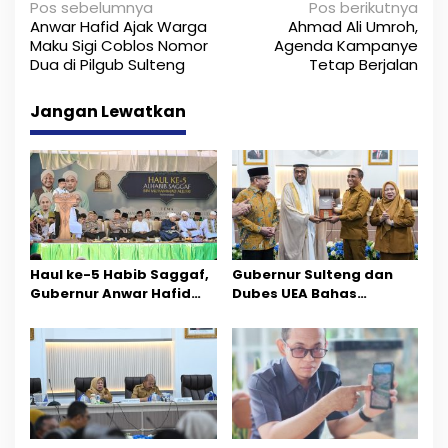
N
Pos sebelumnya
Pos berikutnya
Anwar Hafid Ajak Warga
Ahmad Ali Umroh,
a
Maku Sigi Coblos Nomor
Agenda Kampanye
Dua di Pilgub Sulteng
Tetap Berjalan
v
i
Jangan Lewatkan
g
a
s
i
p
Haul ke-5 Habib Saggaf,
Gubernur Sulteng dan
Gubernur Anwar Hafid
Dubes UEA Bahas
o
Ajak Teladani Warisan
Peluang Investasi, Empat
Ilmu dan Pendidikan
Sektor Jadi Prioritas
s