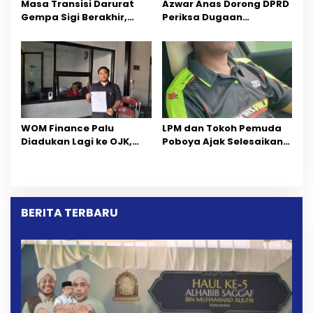
Masa Transisi Darurat
Azwar Anas Dorong DPRD
Gempa Sigi Berakhir,
Periksa Dugaan
Pemprov Sulteng Fokus
Pelanggaran AMDAL di
Percepatan Pemulihan
Wilayah Tambang PT
CPM
‎WOM Finance Palu
LPM dan Tokoh Pemuda
Diadukan Lagi ke OJK,
Poboya Ajak Selesaikan
Setelah Dugaan
Perselisihan Dua Jurnalis
Pelelangan Kini
Melalui Mediasi Dan
Penarikan Kendaraan
Kekeluargaan
Dipersoalkan ‎
BERITA TERBARU