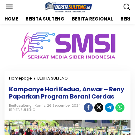
L
e
w
HOME
BERITA SULTENG
BERITA REGIONAL
BERIT
a
t
i
k
e
k
o
n
t
e
n
Homepage
/
BERITA SULTENG
K
a
Kampanye Hari Kedua, Anwar – Reny
m
Paparkan Program Berani Cerdas
p
a
Beritasulteng
Kamis, 26 September 2024
n
BERITA SULTENG
y
e
H
a