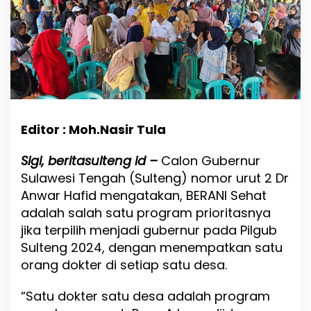
r
i
K
e
d
u
a
,
A
n
Editor : Moh.Nasir Tula
w
a
Sigi, beritasulteng id –
Calon Gubernur
r
-
Sulawesi Tengah (Sulteng) nomor urut 2 Dr
R
Anwar Hafid mengatakan, BERANI Sehat
e
adalah salah satu program prioritasnya
n
y
jika terpilih menjadi gubernur pada Pilgub
P
Sulteng 2024, dengan menempatkan satu
a
orang dokter di setiap satu desa.
p
a
r
“Satu dokter satu desa adalah program
k