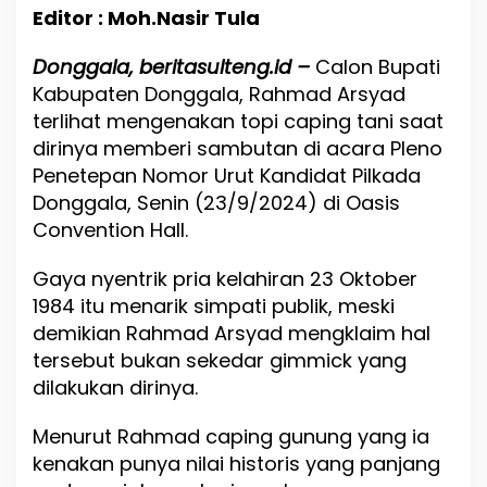
g
Editor : Moh.Nasir Tula
g
a
Donggala, beritasulteng.id –
l
Calon Bupati
a
Kabupaten Donggala, Rahmad Arsyad
,
terlihat mengenakan topi caping tani saat
R
dirinya memberi sambutan di acara Pleno
a
h
Penetepan Nomor Urut Kandidat Pilkada
m
Donggala, Senin (23/9/2024) di Oasis
a
Convention Hall.
d
A
r
Gaya nyentrik pria kelahiran 23 Oktober
s
1984 itu menarik simpati publik, meski
y
demikian Rahmad Arsyad mengklaim hal
a
d
tersebut bukan sekedar gimmick yang
:
dilakukan dirinya.
C
a
Menurut Rahmad caping gunung yang ia
p
i
kenakan punya nilai historis yang panjang
n