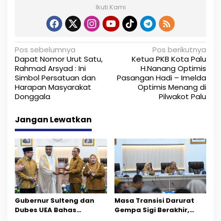
Ikuti Kami
N
Pos sebelumnya
Pos berikutnya
Dapat Nomor Urut Satu,
Ketua PKB Kota Palu
a
Rahmad Arsyad : Ini
H.Nanang Optimis
Simbol Persatuan dan
Pasangan Hadi – Imelda
v
Harapan Masyarakat
Optimis Menang di
i
Donggala
Pilwakot Palu
g
Jangan Lewatkan
a
s
i
p
o
Gubernur Sulteng dan
Masa Transisi Darurat
Dubes UEA Bahas
Gempa Sigi Berakhir,
s
Peluang Investasi, Empat
Pemprov Sulteng Fokus