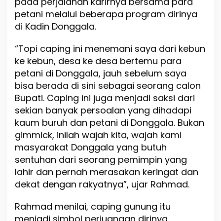
pada perjalanan karirnya bersama para
g
petani melalui beberapa program dirinya
G
u
di Kadin Donggala.
n
u
“Topi caping ini menemani saya dari kebun
n
ke kebun, desa ke desa bertemu para
g
,
petani di Donggala, jauh sebelum saya
d
bisa berada di sini sebagai seorang calon
a
Bupati. Caping ini juga menjadi saksi dari
r
i
sekian banyak persoalan yang dihadapi
K
kaum buruh dan petani di Donggala. Bukan
e
gimmick, inilah wajah kita, wajah kami
b
u
masyarakat Donggala yang butuh
n
sentuhan dari seorang pemimpin yang
M
lahir dan pernah merasakan keringat dan
e
dekat dengan rakyatnya”, ujar Rahmad.
n
u
j
Rahmad menilai, caping gunung itu
u
menjadi simbol perjuangan dirinya
K