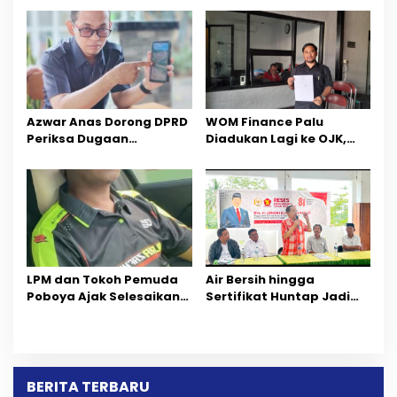
Sektor Jadi Prioritas
Percepatan Pemulihan
Azwar Anas Dorong DPRD
‎WOM Finance Palu
Periksa Dugaan
Diadukan Lagi ke OJK,
Pelanggaran AMDAL di
Setelah Dugaan
Wilayah Tambang PT
Pelelangan Kini
CPM
Penarikan Kendaraan
Dipersoalkan ‎
LPM dan Tokoh Pemuda
Air Bersih hingga
Poboya Ajak Selesaikan
Sertifikat Huntap Jadi
Perselisihan Dua Jurnalis
Aspirasi Warga Desa
Melalui Mediasi Dan
Bangga Saat Reses
Kekeluargaan
Longki Djanggola
BERITA TERBARU