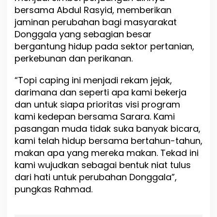
bersama Abdul Rasyid, memberikan
u
r
jaminan perubahan bagi masyarakat
s
Donggala yang sebagian besar
i
bergantung hidup pada sektor pertanian,
B
u
perkebunan dan perikanan.
p
a
“Topi caping ini menjadi rekam jejak,
t
darimana dan seperti apa kami bekerja
i
dan untuk siapa prioritas visi program
kami kedepan bersama Sarara. Kami
pasangan muda tidak suka banyak bicara,
kami telah hidup bersama bertahun-tahun,
makan apa yang mereka makan. Tekad ini
kami wujudkan sebagai bentuk niat tulus
dari hati untuk perubahan Donggala”,
pungkas Rahmad.