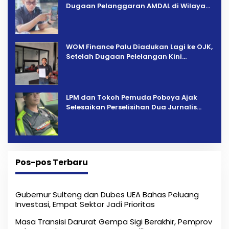
Dugaan Pelanggaran AMDAL di Wilayah
Tambang PT CPM
‎WOM Finance Palu Diadukan Lagi ke OJK,
Setelah Dugaan Pelelangan Kini
Penarikan Kendaraan Dipersoalkan ‎
LPM dan Tokoh Pemuda Poboya Ajak
Selesaikan Perselisihan Dua Jurnalis
Melalui Mediasi Dan Kekeluargaan
Pos-pos Terbaru
Gubernur Sulteng dan Dubes UEA Bahas Peluang
Investasi, Empat Sektor Jadi Prioritas
Masa Transisi Darurat Gempa Sigi Berakhir, Pemprov