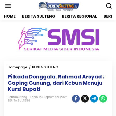
L
e
w
HOME
BERITA SULTENG
BERITA REGIONAL
BERIT
a
t
i
k
e
k
o
n
t
e
n
Homepage
/
BERITA SULTENG
P
i
Pilkada Donggala, Rahmad Arsyad :
l
Caping Gunung, dari Kebun Menuju
k
a
Kursi Bupati
d
a
Beritasulteng
Senin, 23 September 2024
BERITA SULTENG
D
o
n