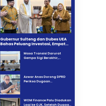
Gubernur Sulteng dan Dubes UEA
Bahas Peluang Investasi, Empat
Sektor Jadi Prioritas
Masa Transisi Darurat
Gempa Sigi Berakhir,
Pemprov Sulteng Fokus
Percepatan Pemulihan
Azwar Anas Dorong DPRD
Periksa Dugaan
Pelanggaran AMDAL di
Wilayah Tambang PT CPM
‎WOM Finance Palu Diadukan
Lagi ke OJK, Setelah Dugaan