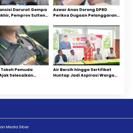
ansisi Darurat Gempa
Azwar Anas Dorong DPRD
akhir, Pemprov Sulteng
Periksa Dugaan Pelanggaran
ercepatan Pemulihan
AMDAL di Wilayah Tambang PT
CPM
 Tokoh Pemuda
Air Bersih hingga Sertifikat
Ajak Selesaikan
Huntap Jadi Aspirasi Warga
ihan Dua Jurnalis
Desa Bangga Saat Reses
Mediasi Dan
Longki Djanggola
rgaan
n Media Siber