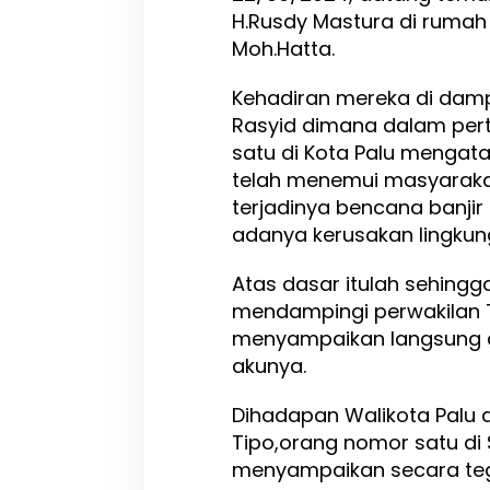
n
H.Rusdy Mastura di rumah 
S
Moh.Hatta.
u
r
Kehadiran mereka di damp
a
t
Rasyid dimana dalam per
P
satu di Kota Palu mengat
e
telah menemui masyarakat
m
b
terjadinya bencana banji
e
adanya kerusakan lingkun
r
h
Atas dasar itulah sehingga
e
n
mendampingi perwakilan 
t
menyampaikan langsung a
i
akunya.
a
n
S
Dihadapan Walikota Palu
e
Tipo,orang nomor satu di
m
menyampaikan secara teg
e
n