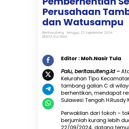
Pemberhentian S
k
G
Perusahaan Tamba
u
b
dan Watusampu
e
r
Beritasulteng
Minggu, 22 September 2024
n
BERITA SULTENG
u
r
S
u
Editor : Moh.Nasir Tula
l
t
Palu, beritasulteng.id –
At
e
n
Kelurahan Tipo Kecamatan 
g
tambang galian C di wilay
K
berhentikan, mendapat res
e
Sulawesi Tengah H.Rusdy 
l
u
a
Perwakilan dari tokoh – t
r
berjumlah kurang lebih d
k
22/09/2024, datang temu
a