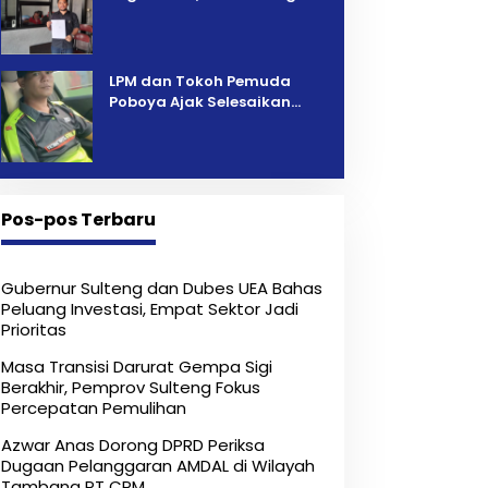
Pelelangan Kini Penarikan
Kendaraan Dipersoalkan ‎
LPM dan Tokoh Pemuda
Poboya Ajak Selesaikan
Perselisihan Dua Jurnalis
Melalui Mediasi Dan
Kekeluargaan
Pos-pos Terbaru
Gubernur Sulteng dan Dubes UEA Bahas
Peluang Investasi, Empat Sektor Jadi
Prioritas
Masa Transisi Darurat Gempa Sigi
Berakhir, Pemprov Sulteng Fokus
Percepatan Pemulihan
Azwar Anas Dorong DPRD Periksa
Dugaan Pelanggaran AMDAL di Wilayah
Tambang PT CPM