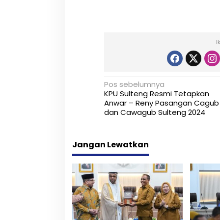
a
n
T
a
m
I
b
a
n
g
N
Pos sebelumnya
G
KPU Sulteng Resmi Tetapkan
a
a
Anwar – Reny Pasangan Cagub
l
dan Cawagub Sulteng 2024
v
i
a
i
n
Jangan Lewatkan
C
g
d
i
a
T
s
i
p
i
o
d
p
a