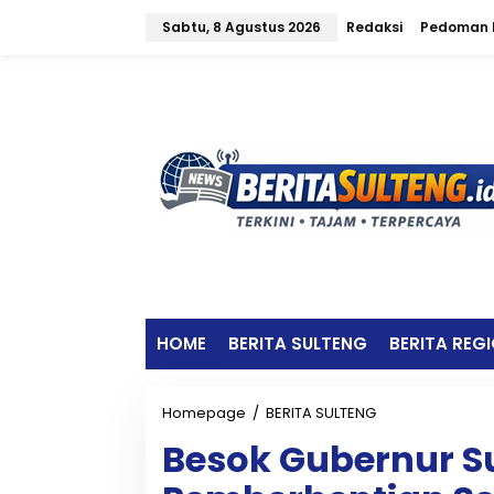
L
Sabtu, 8 Agustus 2026
Redaksi
Pedoman M
e
w
a
t
i
k
e
k
o
n
t
e
n
HOME
BERITA SULTENG
BERITA REG
Homepage
/
BERITA SULTENG
B
e
Besok Gubernur S
s
o