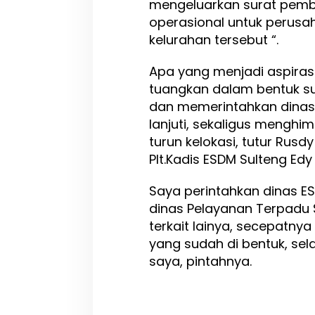
mengeluarkan surat pemb
t
operasional untuk perusa
a
kelurahan tersebut “.
r
a
O
Apa yang menjadi aspirasi 
p
tuangkan dalam bentuk s
e
dan memerintahkan dinas 
r
a
lanjuti, sekaligus mengh
s
turun kelokasi, tutur Rus
i
Plt.Kadis ESDM Sulteng Edy
o
n
a
Saya perintahkan dinas ES
l
dinas Pelayanan Terpadu 
P
terkait lainya, secepatny
e
r
yang sudah di bentuk, sel
u
saya, pintahnya.
s
a
h
a