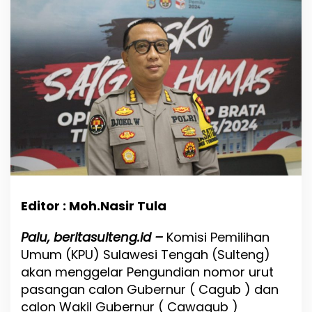
P
o
l
d
a
S
u
l
t
e
n
g
J
e
l
a
Editor : Moh.Nasir Tula
n
g
Palu, beritasulteng.id –
Komisi Pemilihan
P
Umum (KPU) Sulawesi Tengah (Sulteng)
e
n
akan menggelar Pengundian nomor urut
g
pasangan calon Gubernur ( Cagub ) dan
u
calon Wakil Gubernur ( Cawagub )
n