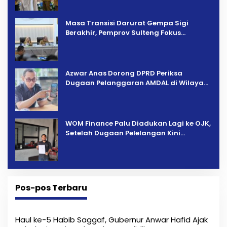
Masa Transisi Darurat Gempa Sigi
Berakhir, Pemprov Sulteng Fokus
Percepatan Pemulihan
Azwar Anas Dorong DPRD Periksa
Dugaan Pelanggaran AMDAL di Wilayah
Tambang PT CPM
‎WOM Finance Palu Diadukan Lagi ke OJK,
Setelah Dugaan Pelelangan Kini
Penarikan Kendaraan Dipersoalkan ‎
Pos-pos Terbaru
Haul ke-5 Habib Saggaf, Gubernur Anwar Hafid Ajak