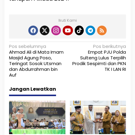
Ikuti Kami
N
Pos sebelumnya
Pos berikutnya
Ahmad Ali di Mata Imam
Empat PJU Polda
a
Masjid Agung Poso,
Sulteng Lulus Terpilih
Teringat Sosok Utsman
Prodik Sespimti dan PKN
v
dan Abdurrahman bin
TK I LAN RI
i
Auf
g
Jangan Lewatkan
a
s
i
p