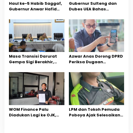
o
Haul ke-5 Habib Saggaf,
Gubernur Sulteng dan
Gubernur Anwar Hafid
Dubes UEA Bahas
s
Ajak Teladani Warisan
Peluang Investasi, Empat
Ilmu dan Pendidikan
Sektor Jadi Prioritas
Masa Transisi Darurat
Azwar Anas Dorong DPRD
Gempa Sigi Berakhir,
Periksa Dugaan
Pemprov Sulteng Fokus
Pelanggaran AMDAL di
Percepatan Pemulihan
Wilayah Tambang PT
CPM
‎WOM Finance Palu
LPM dan Tokoh Pemuda
Diadukan Lagi ke OJK,
Poboya Ajak Selesaikan
Setelah Dugaan
Perselisihan Dua Jurnalis
Pelelangan Kini
Melalui Mediasi Dan
Penarikan Kendaraan
Kekeluargaan