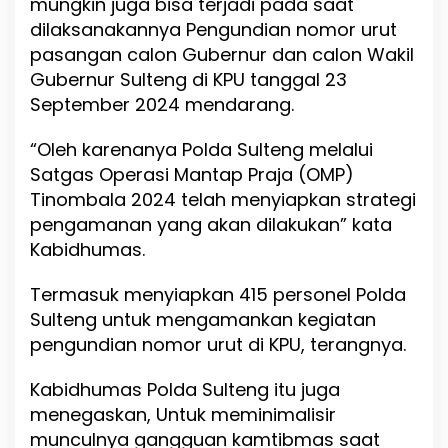
mungkin juga bisa terjadi pada saat
d
dilaksanakannya Pengundian nomor urut
a
pasangan calon Gubernur dan calon Wakil
n
C
Gubernur Sulteng di KPU tanggal 23
a
September 2024 mendarang.
w
a
“Oleh karenanya Polda Sulteng melalui
g
u
Satgas Operasi Mantap Praja (OMP)
b
Tinombala 2024 telah menyiapkan strategi
S
pengamanan yang akan dilakukan” kata
u
l
Kabidhumas.
t
e
Termasuk menyiapkan 415 personel Polda
n
Sulteng untuk mengamankan kegiatan
g
pengundian nomor urut di KPU, terangnya.
Kabidhumas Polda Sulteng itu juga
menegaskan, Untuk meminimalisir
munculnya gangguan kamtibmas saat