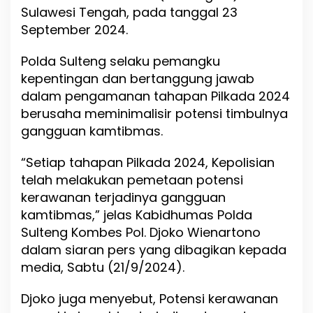
d
Sulawesi Tengah, pada tanggal 23
i
September 2024.
a
n
Polda Sulteng selaku pemangku
N
o
kepentingan dan bertanggung jawab
m
dalam pengamanan tahapan Pilkada 2024
o
berusaha meminimalisir potensi timbulnya
r
U
gangguan kamtibmas.
r
u
“Setiap tahapan Pilkada 2024, Kepolisian
t
telah melakukan pemetaan potensi
P
a
kerawanan terjadinya gangguan
s
kamtibmas,” jelas Kabidhumas Polda
l
Sulteng Kombes Pol. Djoko Wienartono
o
n
dalam siaran pers yang dibagikan kepada
C
media, Sabtu (21/9/2024).
a
g
Djoko juga menyebut, Potensi kerawanan
u
b