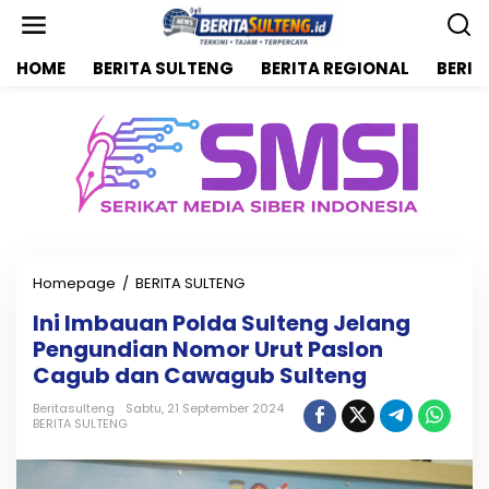
L
e
w
HOME
BERITA SULTENG
BERITA REGIONAL
BERIT
a
t
i
k
e
k
o
n
t
e
n
Homepage
/
BERITA SULTENG
I
n
Ini Imbauan Polda Sulteng Jelang
i
Pengundian Nomor Urut Paslon
I
m
Cagub dan Cawagub Sulteng
b
a
Beritasulteng
Sabtu, 21 September 2024
BERITA SULTENG
u
a
n