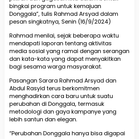
bingkai program untuk kemajuan
n
g
Donggala”, tulis Rahmad Arsyad dalam
g
pesan singkatnya, Senin (16/9/2024)
a
l
Rahmad menilai, sejak beberapa waktu
a
mendapati laporan tentang aktivitas
media sosial yang ramai dengan serangan
dan kata-kata yang dapat menyakitkan
bagi sesama warga masyarakat.
Pasangan Sarara Rahmad Arsyad dan
Abdul Rasyid terus berkomitmen
menghadirkan cara baru untuk suatu
perubahan di Donggala, termasuk
metodologi dan gaya kampanye yang
lebih santun dan elegan.
“Perubahan Donggala hanya bisa digapai