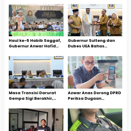
a
s
i
p
o
Haul ke-5 Habib Saggaf,
Gubernur Sulteng dan
Gubernur Anwar Hafid
Dubes UEA Bahas
s
Ajak Teladani Warisan
Peluang Investasi, Empat
Ilmu dan Pendidikan
Sektor Jadi Prioritas
Masa Transisi Darurat
Azwar Anas Dorong DPRD
Gempa Sigi Berakhir,
Periksa Dugaan
Pemprov Sulteng Fokus
Pelanggaran AMDAL di
Percepatan Pemulihan
Wilayah Tambang PT
CPM