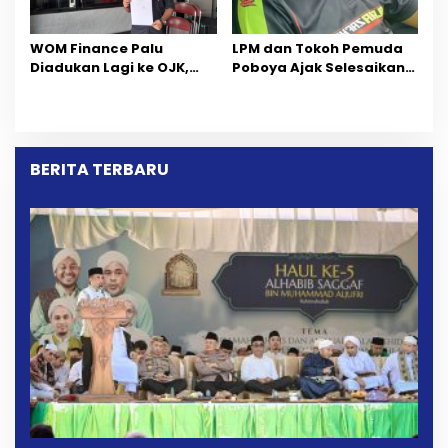
‎WOM Finance Palu
LPM dan Tokoh Pemuda
Diadukan Lagi ke OJK,
Poboya Ajak Selesaikan
Setelah Dugaan
Perselisihan Dua Jurnalis
Pelelangan Kini
Melalui Mediasi Dan
Penarikan Kendaraan
Kekeluargaan
Dipersoalkan ‎
BERITA TERBARU