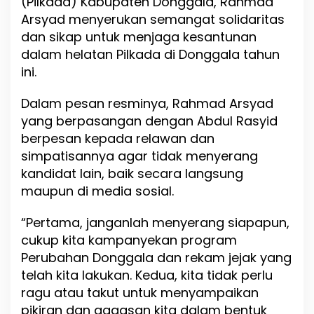
(Pilkada) Kabupaten Donggala, Rahmad
e
Arsyad menyerukan semangat solidaritas
r
u
dan sikap untuk menjaga kesantunan
h
dalam helatan Pilkada di Donggala tahun
k
ini.
a
n
P
Dalam pesan resminya, Rahmad Arsyad
o
yang berpasangan dengan Abdul Rasyid
l
berpesan kepada relawan dan
i
t
simpatisannya agar tidak menyerang
i
kandidat lain, baik secara langsung
k
maupun di media sosial.
S
a
n
“Pertama, janganlah menyerang siapapun,
t
cukup kita kampanyekan program
u
Perubahan Donggala dan rekam jejak yang
n
telah kita lakukan. Kedua, kita tidak perlu
d
i
ragu atau takut untuk menyampaikan
D
pikiran dan gagasan kita dalam bentuk
o