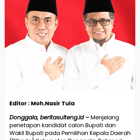
t
a
p
a
n
C
a
l
o
n
,
R
a
h
m
a
d
A
Editor : Moh.Nasir Tula
r
s
Donggala, beritasulteng.id –
Menjelang
y
penetapan kandidat calon Bupati dan
a
d
Wakil Bupati pada Pemilihan Kepala Daerah
S