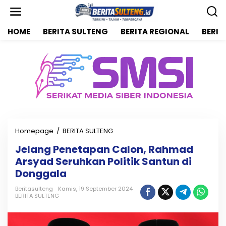
L
e
w
HOME
BERITA SULTENG
BERITA REGIONAL
BERIT
a
t
i
k
e
k
o
n
t
e
n
Homepage
/
BERITA SULTENG
J
e
Jelang Penetapan Calon, Rahmad
l
Arsyad Seruhkan Politik Santun di
a
n
Donggala
g
P
Beritasulteng
Kamis, 19 September 2024
BERITA SULTENG
e
n
e