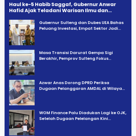
Haul ke-5 Habib Saggaf, Gubernur Anwar
Hafid Ajak Teladani Warisan Ilmu dan
Pendidikan
Gubernur Sulteng dan Dubes UEA Bahas
Peluang Investasi, Empat Sektor Jadi
Prioritas
Masa Transisi Darurat Gempa Sigi
Berakhir, Pemprov Sulteng Fokus
Percepatan Pemulihan
Azwar Anas Dorong DPRD Periksa
Dugaan Pelanggaran AMDAL di Wilayah
Tambang PT CPM
‎WOM Finance Palu Diadukan Lagi ke OJK,
Setelah Dugaan Pelelangan Kini
Penarikan Kendaraan Dipersoalkan ‎