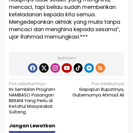
mencaci, tapi beliau sudah memberikan
keteladanan kepada kita semua.
Mengedepankan akhlak yang mulia tanpa
mencaci dan menghina kepada sesama”,
ujar Rahmad memungkasi.***
Ikuti Kami
N
Pos sebelumnya
Pos berikutnya
Ini Sembilan Program
Siapapun Bupatinya,
a
NAMBASO Pasangan
Gubernurnya Ahmad Ali
BERANI Yang Perlu di
v
Ketahui Masyarakat
i
Sulteng
g
Jangan Lewatkan