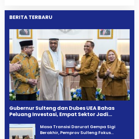
Kekeluargaan
Longki Djanggola
BERITA TERBARU
Gubernur Sulteng dan Dubes UEA Bahas
Peluang Investasi, Empat Sektor Jadi
Prioritas
Masa Transisi Darurat Gempa Sigi
Berakhir, Pemprov Sulteng Fokus
Percepatan Pemulihan