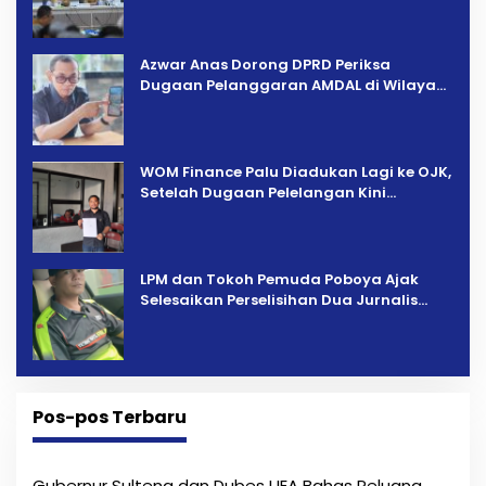
Azwar Anas Dorong DPRD Periksa
Dugaan Pelanggaran AMDAL di Wilayah
Tambang PT CPM
‎WOM Finance Palu Diadukan Lagi ke OJK,
Setelah Dugaan Pelelangan Kini
Penarikan Kendaraan Dipersoalkan ‎
LPM dan Tokoh Pemuda Poboya Ajak
Selesaikan Perselisihan Dua Jurnalis
Melalui Mediasi Dan Kekeluargaan
Pos-pos Terbaru
Gubernur Sulteng dan Dubes UEA Bahas Peluang