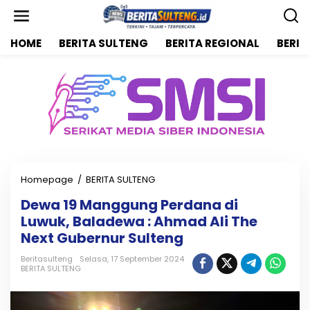
L
e
w
HOME
BERITA SULTENG
BERITA REGIONAL
BERIT
a
t
i
k
e
k
o
n
t
e
n
Homepage
/
BERITA SULTENG
D
e
Dewa 19 Manggung Perdana di
w
Luwuk, Baladewa : Ahmad Ali The
a
1
Next Gubernur Sulteng
9
M
Beritasulteng
Selasa, 17 September 2024
BERITA SULTENG
a
n
g