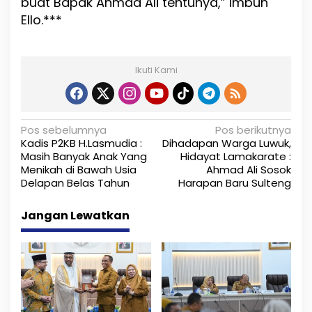
buat Bapak Ahmad Ali tentunya,” imbuh
Ello.***
Ikuti Kami
N
Pos sebelumnya
Pos berikutnya
Kadis P2KB H.Lasmudia :
Dihadapan Warga Luwuk,
a
Masih Banyak Anak Yang
Hidayat Lamakarate :
Menikah di Bawah Usia
Ahmad Ali Sosok
v
Delapan Belas Tahun
Harapan Baru Sulteng
i
Jangan Lewatkan
g
a
s
i