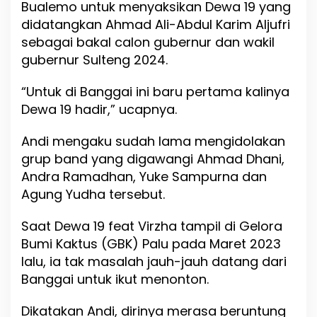
Bualemo untuk menyaksikan Dewa 19 yang
n
didatangkan Ahmad Ali-Abdul Karim Aljufri
u
r
sebagai bakal calon gubernur dan wakil
S
gubernur Sulteng 2024.
u
l
“Untuk di Banggai ini baru pertama kalinya
t
e
Dewa 19 hadir,” ucapnya.
n
g
Andi mengaku sudah lama mengidolakan
grup band yang digawangi Ahmad Dhani,
Andra Ramadhan, Yuke Sampurna dan
Agung Yudha tersebut.
Saat Dewa 19 feat Virzha tampil di Gelora
Bumi Kaktus (GBK) Palu pada Maret 2023
lalu, ia tak masalah jauh-jauh datang dari
Banggai untuk ikut menonton.
Dikatakan Andi, dirinya merasa beruntung