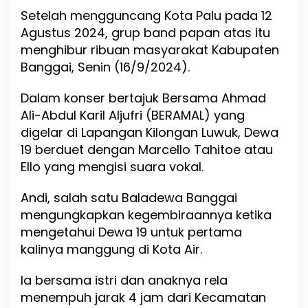
e
Setelah mengguncang Kota Palu pada 12
w
Agustus 2024, grup band papan atas itu
a
:
menghibur ribuan masyarakat Kabupaten
A
Banggai, Senin (16/9/2024).
h
m
Dalam konser bertajuk Bersama Ahmad
a
d
Ali-Abdul Karil Aljufri (BERAMAL) yang
A
digelar di Lapangan Kilongan Luwuk, Dewa
l
19 berduet dengan Marcello Tahitoe atau
i
T
Ello yang mengisi suara vokal.
h
e
Andi, salah satu Baladewa Banggai
N
mengungkapkan kegembiraannya ketika
e
x
mengetahui Dewa 19 untuk pertama
t
kalinya manggung di Kota Air.
G
u
Ia bersama istri dan anaknya rela
b
e
menempuh jarak 4 jam dari Kecamatan
r