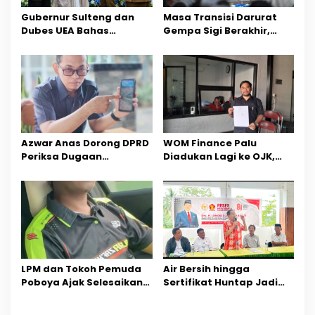
p
Gubernur Sulteng dan
Masa Transisi Darurat
o
Dubes UEA Bahas
Gempa Sigi Berakhir,
Peluang Investasi, Empat
Pemprov Sulteng Fokus
s
Sektor Jadi Prioritas
Percepatan Pemulihan
Azwar Anas Dorong DPRD
‎WOM Finance Palu
Periksa Dugaan
Diadukan Lagi ke OJK,
Pelanggaran AMDAL di
Setelah Dugaan
Wilayah Tambang PT
Pelelangan Kini
CPM
Penarikan Kendaraan
Dipersoalkan ‎
LPM dan Tokoh Pemuda
Air Bersih hingga
Poboya Ajak Selesaikan
Sertifikat Huntap Jadi
Perselisihan Dua Jurnalis
Aspirasi Warga Desa
Melalui Mediasi Dan
Bangga Saat Reses