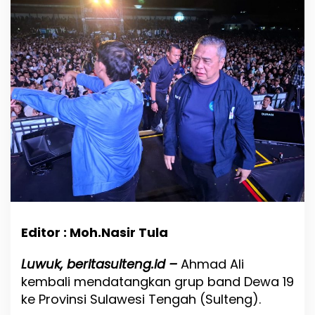
g
u
n
g
P
e
r
d
a
n
a
d
i
L
u
w
u
k
Editor : Moh.Nasir Tula
,
B
Luwuk, beritasulteng.id –
Ahmad Ali
a
kembali mendatangkan grup band Dewa 19
l
a
ke Provinsi Sulawesi Tengah (Sulteng).
d