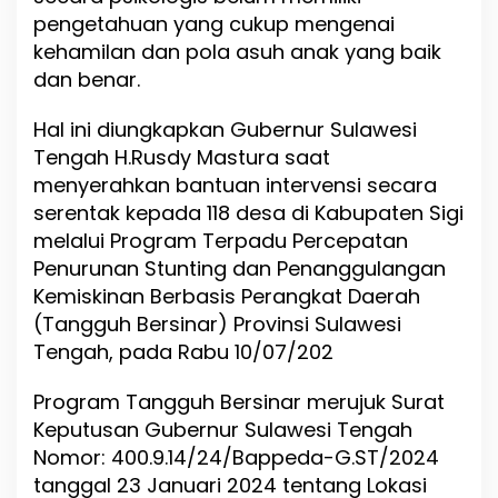
n
pengetahuan yang cukup mengenai
i
kehamilan dan pola asuh anak yang baik
k
a
dan benar.
h
a
Hal ini diungkapkan Gubernur Sulawesi
n
Tengah H.Rusdy Mastura saat
D
i
menyerahkan bantuan intervensi secara
n
serentak kepada 118 desa di Kabupaten Sigi
i
melalui Program Terpadu Percepatan
U
n
Penurunan Stunting dan Penanggulangan
t
Kemiskinan Berbasis Perangkat Daerah
u
(Tangguh Bersinar) Provinsi Sulawesi
k
Tengah, pada Rabu 10/07/202
M
e
n
Program Tangguh Bersinar merujuk Surat
g
Keputusan Gubernur Sulawesi Tengah
h
Nomor: 400.9.14/24/Bappeda-G.ST/2024
i
n
tanggal 23 Januari 2024 tentang Lokasi
d