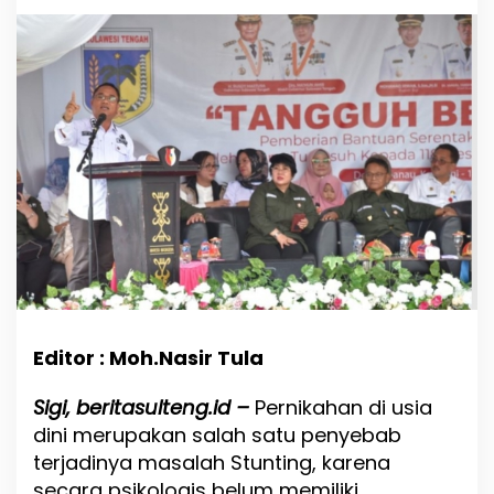
l
t
e
n
g
I
n
g
g
a
t
k
a
n
H
i
n
Editor : Moh.Nasir Tula
d
a
r
Sigi, beritasulteng.id –
Pernikahan di usia
i
dini merupakan salah satu penyebab
P
terjadinya masalah Stunting, karena
e
r
secara psikologis belum memiliki