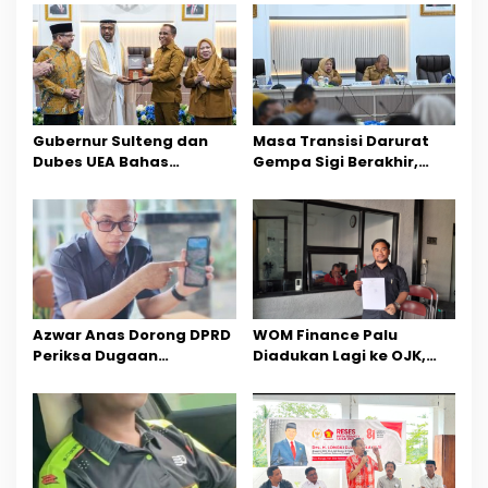
a
s
i
p
Gubernur Sulteng dan
Masa Transisi Darurat
o
Dubes UEA Bahas
Gempa Sigi Berakhir,
Peluang Investasi, Empat
Pemprov Sulteng Fokus
s
Sektor Jadi Prioritas
Percepatan Pemulihan
Azwar Anas Dorong DPRD
‎WOM Finance Palu
Periksa Dugaan
Diadukan Lagi ke OJK,
Pelanggaran AMDAL di
Setelah Dugaan
Wilayah Tambang PT
Pelelangan Kini
CPM
Penarikan Kendaraan
Dipersoalkan ‎