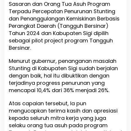
Sasaran dan Orang Tua Asuh Program
a
Terpadu Percepatan Penurunan Stunting
r
i
dan Penanggulangan Kemiskinan Berbasis
S
Perangkat Daerah (Tangguh Bersinar)
t
Tahun 2024 dan Kabupaten Sigi dipilih
u
n
sebagai pilot project program Tangguh
t
Bersinar.
i
n
Menurut gubernur, penanganan masalah
g
Stunting di Kabupaten Sigi sudah berjalan
dengan baik, hal itu dibuktikan dengan
terjadinya progress penurunan yang
mencapai 10,4% dari 36% menjadi 26%.
Atas capaian tersebut, Ia pun
mengucapkan terima kasih dan apresiasi
kepada seluruh mitra kerja yang juga
selaku orang tua asuh pada program